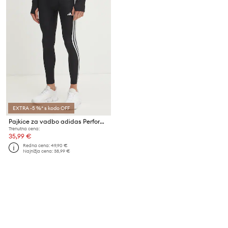
EXTRA -5 %* s kodo OFF
Pajkice za vadbo adidas Performance Techfit
Trenutna cena:
35,99 €
Redna cena:
49,90 €
Najnižja cena:
38,99 €