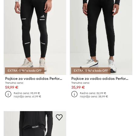
EXTRA -5 %* s kodo OFF
EXTRA -5 %* s kodo OFF
Pajkice za vadbo adidas Performance adi365
Pajkice za vadbo adidas Performance Run Essentials
Trenutna cena:
Trenutna cena:
59,99 €
35,99 €
Redna cena:
95,99 €
Redna cena:
52,99 €
Najnižja cena:
61,99 €
Najnižja cena:
38,99 €