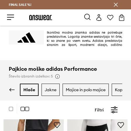
FINAL SALE %!
Prihrani z vpisom v Answear Club >
Ikonična modna znamka adidas ne potrebuje
predstavitve. Logotip znamke sestavljajo tri črte,
ki so znane po vsem svetu. Adidas predstavlja
sinonim za šport, modnerni dizajn, odlično
kakovost in različne tehnološke rešitve. Slavno podjetje ni vodilno le na
področju športnih oblačil, temveč tudi v življenjskem slogu in uličnih
oblačilih.
Pajkice moške adidas Performance
Število izbranih izdelkov: 5
hlače
jakne
majice in polo majice
kopalke
Filtri