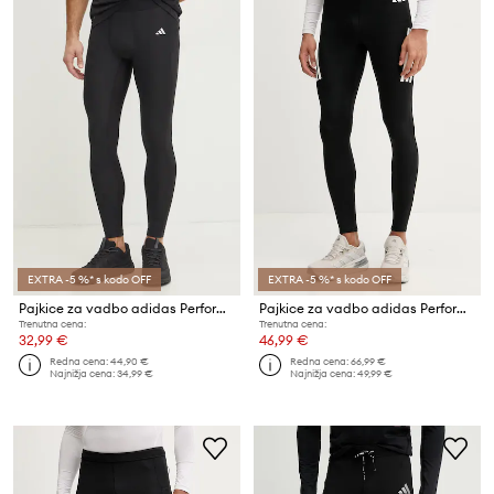
EXTRA -5 %* s kodo OFF
EXTRA -5 %* s kodo OFF
Pajkice za vadbo adidas Performance Techfit
Pajkice za vadbo adidas Performance adi365
Trenutna cena:
Trenutna cena:
32,99 €
46,99 €
Redna cena:
44,90 €
Redna cena:
66,99 €
Najnižja cena:
34,99 €
Najnižja cena:
49,99 €