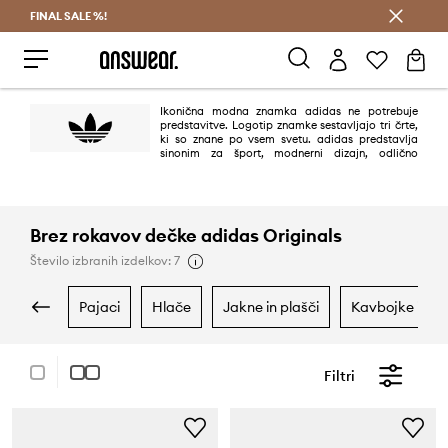
FINAL SALE %!
Prihrani z vpisom v Answear Club >
Ikonična modna znamka adidas ne potrebuje
predstavitve. Logotip znamke sestavljajo tri črte,
ki so znane po vsem svetu. adidas predstavlja
sinonim za šport, modnerni dizajn, odlično
kakovost in različne tehnološke rešitve. Slavno podjetje ni vodilno le na
področju športnih oblačil, temveč tudi v življenjskem slogu in uličnih
oblačilih.
Brez rokavov dečke adidas Originals
Število izbranih izdelkov: 7
pajaci
hlače
jakne in plašči
kavbojke in h
Filtri