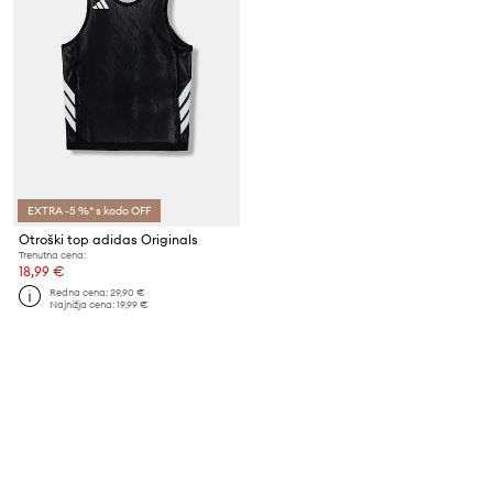
EXTRA -5 %* s kodo OFF
Otroški top adidas Originals
Trenutna cena:
18,99 €
Redna cena:
29,90 €
Najnižja cena:
19,99 €