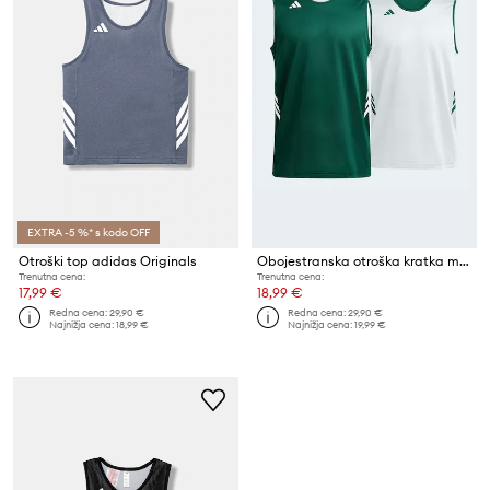
EXTRA -5 %* s kodo OFF
Otroški top adidas Originals
Obojestranska otroška kratka majica adidas Originals
Trenutna cena:
Trenutna cena:
17,99 €
18,99 €
Redna cena:
29,90 €
Redna cena:
29,90 €
Najnižja cena:
18,99 €
Najnižja cena:
19,99 €