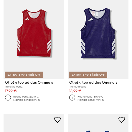
EXTRA -5 %* s kodo OFF
EXTRA -5 %* s kodo OFF
Otroški top adidas Originals
Otroški top adidas Originals
Trenutna cena:
Trenutna cena:
17,99 €
18,99 €
Redna cena:
29,90 €
Redna cena:
30,99 €
Najnižja cena:
18,99 €
Najnižja cena:
19,99 €