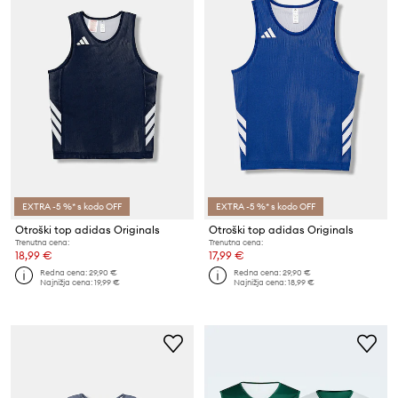
EXTRA -5 %* s kodo OFF
EXTRA -5 %* s kodo OFF
Otroški top adidas Originals
Otroški top adidas Originals
Trenutna cena:
Trenutna cena:
18,99 €
17,99 €
Redna cena:
29,90 €
Redna cena:
29,90 €
Najnižja cena:
19,99 €
Najnižja cena:
18,99 €