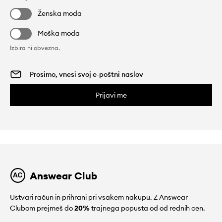
Ženska moda
Moška moda
Izbira ni obvezna.
Prijavi me
Answear Club
Ustvari račun in prihrani pri vsakem nakupu. Z Answear
Clubom prejmeš do
20%
trajnega popusta od od rednih cen.