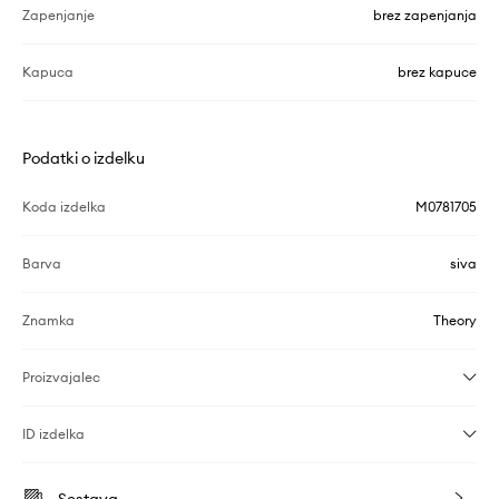
Zapenjanje
brez zapenjanja
Kapuca
brez kapuce
Podatki o izdelku
Koda izdelka
M0781705
Barva
siva
Znamka
Theory
Proizvajalec
ID izdelka
Sestava