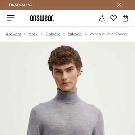
FINAL SALE %!
Prihrani z vpisom v Answear Club >
Answear
Moški
Oblačila
Puloverji
Volnen pulover Theory