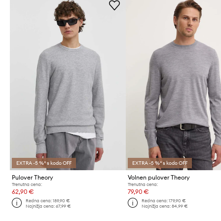
EXTRA -5 %* s kodo OFF
EXTRA -5 %* s kodo OFF
Pulover Theory
Volnen pulover Theory
Trenutna cena:
Trenutna cena:
62,90 €
79,90 €
Redna cena:
189,90 €
Redna cena:
179,90 €
Najnižja cena:
67,99 €
Najnižja cena:
84,99 €