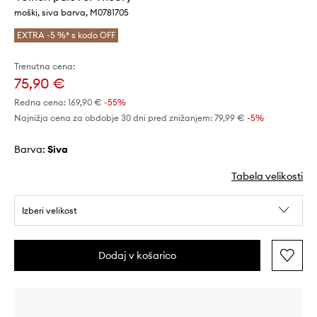
moški, siva barva, M0781705
EXTRA -5 %* s kodo OFF
Trenutna cena:
75,90 €
Redna cena:
169,90 €
-55%
Najnižja cena za obdobje 30 dni pred znižanjem:
79,99 €
 -5%
Barva:
siva
Tabela velikosti
Izberi velikost
Dodaj v košarico