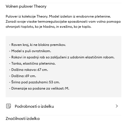
Volnen pulover Theory
Pulover iz kolekcije Theory. Model izdelan iz enobarvne pletenine.
Zaradi svoje visoke termoregulacijske sposobnosti vam volna pomaga
ohranjati toploto, ko je hladno, in svežino, ko je toplo.
- Raven kroj, ki ne blokira premikov.
- Model s puli ovratnikom.
- Rokavi in spodnji rob so zaključeni z udobnim elastičnim robom.
- Tanka, elastična pletenina.
- Dolžina rokava: 67 cm.
- Dolžina: 69 cm.
- Širina pod pazduhami: 53 cm.
- Dimenzije so podane za velikost: M.
Podrobnosti o izdelku
Značilnosti izdelka