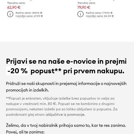
Trenutna cena:
Trenutna cena:
62,90 €
79,90 €
Redna cena:
189,90 €
Redna cena:
179,90 €
Najnižja cena:
67,99 €
Najnižja cena:
84,99 €
Prijavi se na naše e-novice in prejmi
-20 %
popust** pri prvem nakupu.
Pridruži se naši skupnosti in prejemaj informacije o najnovejših
promocijah in izdelkih.
**Popust je enkraten, vključuje izdelke brez popustov in velja za
nakupe v vrednosti min. 80 €. Popust se ne kombinira z drugimi
promocijami, nekateri izdelki pa so lahko izključeni iz popusta. Za
podrobnosti glej stran:
izključitve iz promocije
.
Želimo, da v tvoj nabiralnik prihaja samo to, kar te res zanima.
Povej, ali te zanima: