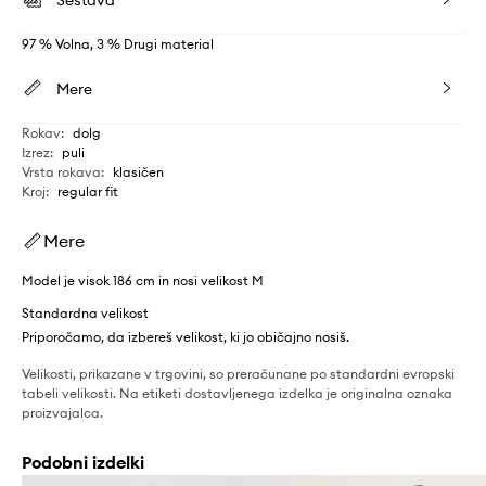
97 % Volna, 3 % Drugi material
Mere
Rokav
:
dolg
Izrez
:
puli
Vrsta rokava
:
klasičen
Kroj
:
regular fit
Mere
Model je visok 186 cm in nosi velikost M
Standardna velikost
Priporočamo, da izbereš velikost, ki jo običajno nosiš.
Velikosti, prikazane v trgovini, so preračunane po standardni evropski
tabeli velikosti. Na etiketi dostavljenega izdelka je originalna oznaka
proizvajalca.
Podobni izdelki