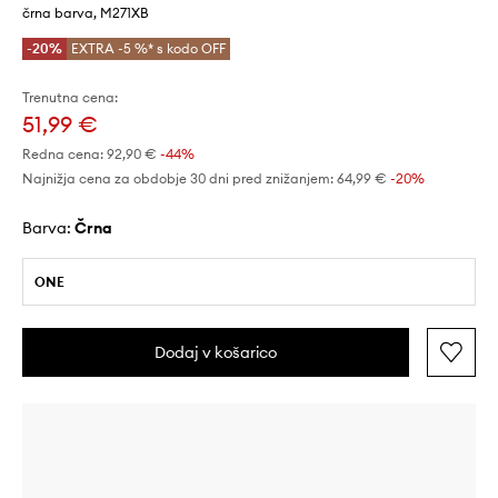
črna barva, M271XB
-20%
EXTRA -5 %* s kodo OFF
Trenutna cena:
51,99 €
Redna cena:
92,90 €
-44%
Najnižja cena za obdobje 30 dni pred znižanjem:
64,99 €
 -20%
Barva:
črna
ONE
Dodaj v košarico