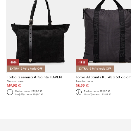
-10%
-19%
EXTRA -5 %* s kodo OFF
EXTRA -5 %* s kodo OFF
Torba iz semiša AllSaints HAVEN
Torba AllSaints KEI 43 x 53 x 5 c
Trenutna cena:
Trenutna cena:
169,90 €
58,99 €
Redna cena:
279,90 €
Redna cena:
129,90 €
Najnižja cena:
189,90 €
Najnižja cena:
72,99 €