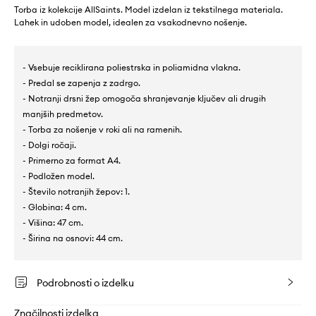
Torba iz kolekcije AllSaints. Model izdelan iz tekstilnega materiala.
Lahek in udoben model, idealen za vsakodnevno nošenje.
- Vsebuje reciklirana poliestrska in poliamidna vlakna.
- Predal se zapenja z zadrgo.
- Notranji drsni žep omogoča shranjevanje ključev ali drugih
manjših predmetov.
- Torba za nošenje v roki ali na ramenih.
- Dolgi ročaji.
- Primerno za format A4.
- Podložen model.
- Število notranjih žepov: 1.
- Globina: 4 cm.
- Višina: 47 cm.
- Širina na osnovi: 44 cm.
Podrobnosti o izdelku
Značilnosti izdelka