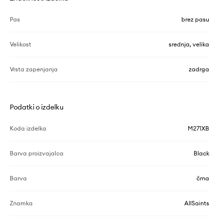
Pas
brez pasu
Velikost
srednja, velika
Vrsta zapenjanja
zadrga
Podatki o izdelku
Koda izdelka
M271XB
Barva proizvajalca
Black
Barva
črna
Znamka
AllSaints