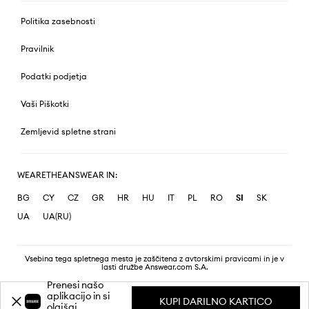
Politika zasebnosti
Pravilnik
Podatki podjetja
Vaši Piškotki
Zemljevid spletne strani
WEARETHEANSWEAR IN:
BG
CY
CZ
GR
HR
HU
IT
PL
RO
SI
SK
UA
UA(RU)
Vsebina tega spletnega mesta je zaščitena z avtorskimi pravicami in je v
lasti družbe Answear.com S.A.
Prenesi našo
aplikacijo in si
KUPI DARILNO KARTICO
olajšaj