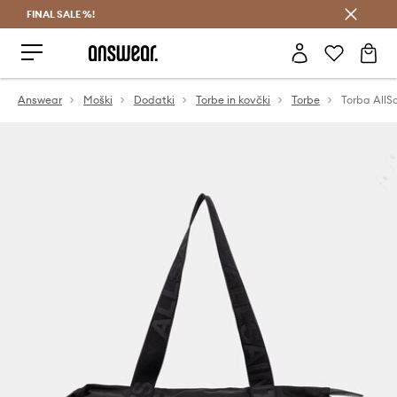
FINAL SALE %!
Prihrani z vpisom v Answear Club >
Answear
Moški
Dodatki
Torbe in kovčki
Torbe