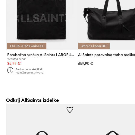
EXTRA -5 %* s kodo OFF
-25 %* s kodo: OFF
Bombažna vrečka AllSaints LARGE 46 x 42 x 19 c
Trenutna cena:
35,99 €
659,90 €
Redna cena:
44,99 €
Najnižja cena:
39,90 €
Odkrij AllSaints izdelke