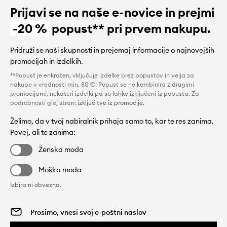
Prijavi se na naše e-novice in prejmi
-20 %
popust** pri prvem nakupu.
Pridruži se naši skupnosti in prejemaj informacije o najnovejših
promocijah in izdelkih.
**Popust je enkraten, vključuje izdelke brez popustov in velja za
nakupe v vrednosti min. 80 €. Popust se ne kombinira z drugimi
promocijami, nekateri izdelki pa so lahko izključeni iz popusta. Za
podrobnosti glej stran:
izključitve iz promocije
.
Želimo, da v tvoj nabiralnik prihaja samo to, kar te res zanima.
Povej, ali te zanima:
Ženska moda
Moška moda
Izbira ni obvezna.