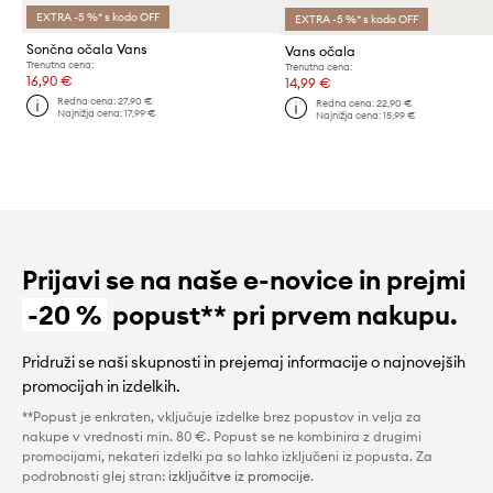
EXTRA -5 %* s kodo OFF
EXTRA -5 %* s kodo OFF
Sončna očala Vans
Vans očala
Trenutna cena:
Trenutna cena:
16,90 €
14,99 €
Redna cena:
27,90 €
Redna cena:
22,90 €
Najnižja cena:
17,99 €
Najnižja cena:
15,99 €
Prijavi se na naše e-novice in prejmi
-20 %
popust** pri prvem nakupu.
Pridruži se naši skupnosti in prejemaj informacije o najnovejših
promocijah in izdelkih.
**Popust je enkraten, vključuje izdelke brez popustov in velja za
nakupe v vrednosti min. 80 €. Popust se ne kombinira z drugimi
promocijami, nekateri izdelki pa so lahko izključeni iz popusta. Za
podrobnosti glej stran:
izključitve iz promocije
.