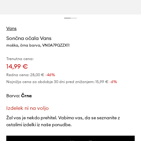
Vans
Sončna očala Vans
moška, črna barva, VN0A7PQZZX11
Trenutna cena:
14,99 €
Redna cena:
28,00 €
-46%
Najnižja cena za obdobje 30 dni pred znižanjem:
15,99 €
 -6%
Barva:
črna
Izdelek ni na voljo
Žal vas je nekdo prehitel. Vabimo vas, da se seznanite z
ostalimi izdelki iz naše ponudbe.