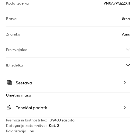
Koda izdelka
VN0A7PQZZX11
Barva
črna
Znamka
Vans
Proizvajalec
ID izdelka
Sestava
Umetna masa
Tehnični podatki
Premazi in lastnosti leč
:
UV400 zaščita
Kategorija zatemnitve
:
Kat. 3
Polarizacija
:
ne