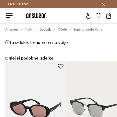
FINAL SALE %!
Prihrani z vpisom v Answear Club >
Answear
Moški
Dodatki
Očala
Sončna očala Vans
Ta izdelek trenutno ni na voljo
Oglej si podobne izdelke