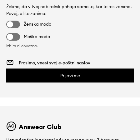
Želimo, da v tvoj nabiralnik prihaja samo to, kar te res zanima.
Povej, ali te zanima:
Ženska moda
Moška moda
Izbira ni obvezna.
Prijavi me
Answear Club