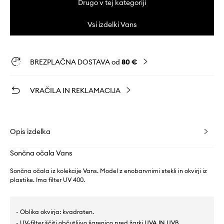
Drugo v tej kategoriji
Vsi izdelki Vans
BREZPLAČNA DOSTAVA od
80 €
VRAČILA IN REKLAMACIJA
Opis izdelka
Sončna očala Vans
Sončna očala iz kolekcije Vans. Model z enobarvnimi stekli in okvirji iz
plastike. Ima filter UV 400.
- Oblika okvirja: kvadraten.
- UV-filter ščiti občutljivo šarenico pred žarki UVA IN UVB.