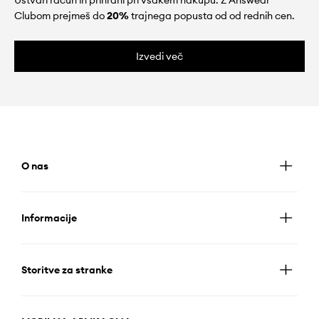
Ustvari račun in prihrani pri vsakem nakupu. Z Answear
Clubom prejmeš do
20%
trajnega popusta od od rednih cen.
Izvedi več
O nas
Informacije
Storitve za stranke