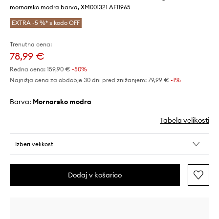
mornarsko modra barva, XM001321 AF11965
EXTRA -5 %* s kodo OFF
Trenutna cena:
78,99 €
Redna cena:
159,90 €
-50%
Najnižja cena za obdobje 30 dni pred znižanjem:
79,99 €
 -1%
Barva:
mornarsko modra
Tabela velikosti
Izberi velikost
Dodaj v košarico