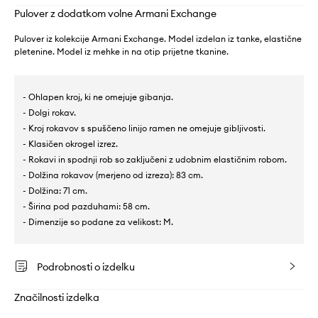
Pulover z dodatkom volne Armani Exchange
Pulover iz kolekcije Armani Exchange. Model izdelan iz tanke, elastične
pletenine. Model iz mehke in na otip prijetne tkanine.
- Ohlapen kroj, ki ne omejuje gibanja.
- Dolgi rokav.
- Kroj rokavov s spuščeno linijo ramen ne omejuje gibljivosti.
- Klasičen okrogel izrez.
- Rokavi in spodnji rob so zaključeni z udobnim elastičnim robom.
- Dolžina rokavov (merjeno od izreza): 83 cm.
- Dolžina: 71 cm.
- Širina pod pazduhami: 58 cm.
- Dimenzije so podane za velikost: M.
Podrobnosti o izdelku
Značilnosti izdelka