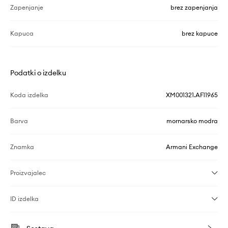
Zapenjanje
brez zapenjanja
Kapuca
brez kapuce
Podatki o izdelku
Koda izdelka
XM001321.AF11965
Barva
mornarsko modra
Znamka
Armani Exchange
Proizvajalec
ID izdelka