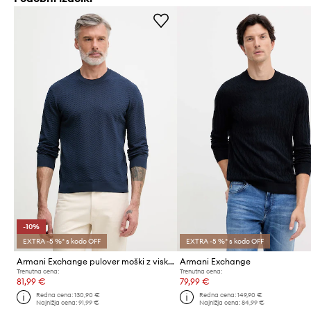
-10%
EXTRA -5 %* s kodo OFF
EXTRA -5 %* s kodo OFF
Armani Exchange pulover moški z viskozo
Armani Exchange
Trenutna cena:
Trenutna cena:
81,99 €
79,99 €
Redna cena:
130,90 €
Redna cena:
149,90 €
Najnižja cena:
91,99 €
Najnižja cena:
84,99 €