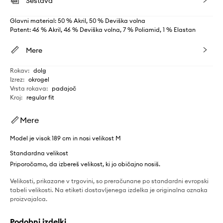
Sestava
Glavni material: 50 % Akril, 50 % Deviška volna
Patent: 46 % Akril, 46 % Deviška volna, 7 % Poliamid, 1 % Elastan
Mere
Rokav
:
dolg
Izrez
:
okrogel
Vrsta rokava
:
padajoč
Kroj
:
regular fit
Mere
Model je visok 189 cm in nosi velikost M
Standardna velikost
Priporočamo, da izbereš velikost, ki jo običajno nosiš.
Velikosti, prikazane v trgovini, so preračunane po standardni evropski
tabeli velikosti. Na etiketi dostavljenega izdelka je originalna oznaka
proizvajalca.
Podobni izdelki