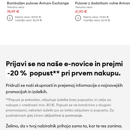
Bombažen pulover Armani Exchange
Trenutna cena:
Trenutna cena:
74,99 €
61,90 €
Redna cena:
159,90 €
Redna cena:
119,90 €
Najnižja cena:
82,99 €
Najnižja cena:
62,99 €
Prijavi se na naše e-novice in prejmi
-20 %
popust** pri prvem nakupu.
Pridruži se naši skupnosti in prejemaj informacije o najnovejših
promocijah in izdelkih.
**Popust je enkraten, vključuje izdelke brez popustov in velja za
nakupe v vrednosti min. 80 €. Popust se ne kombinira z drugimi
promocijami, nekateri izdelki pa so lahko izključeni iz popusta. Za
podrobnosti glej stran:
izključitve iz promocije
.
Želimo, da v tvoj nabiralnik prihaja samo to, kar te res zanima.