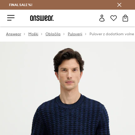
FINAL SALE %!
Prihrani z vpisom v Answear Club >
Answear
Moški
Oblačila
Puloverji