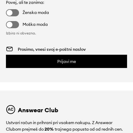
Povej, ali te zanima:
Ženska moda
Moška moda
Izbira ni obvezna.
Prijavi me
Answear Club
Ustvari račun in prihrani pri vsakem nakupu. Z Answear
Clubom prejmeš do
20%
trajnega popusta od od rednih cen.