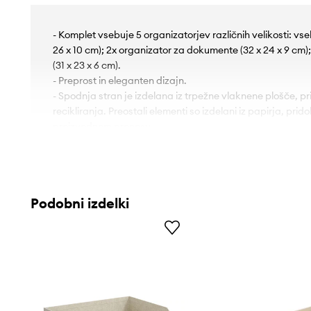
- Komplet vsebuje 5 organizatorjev različnih velikosti: v
26 x 10 cm); 2x organizator za dokumente (32 x 24 x 9 cm
(31 x 23 x 6 cm).
- Preprost in eleganten dizajn.
- Spodnja stran je izdelana iz trpežne vlaknene plošče, p
recikliranja. Preostali elementi so izdelani iz papirja, pri
proizvodnem procesu.
Podobni izdelki