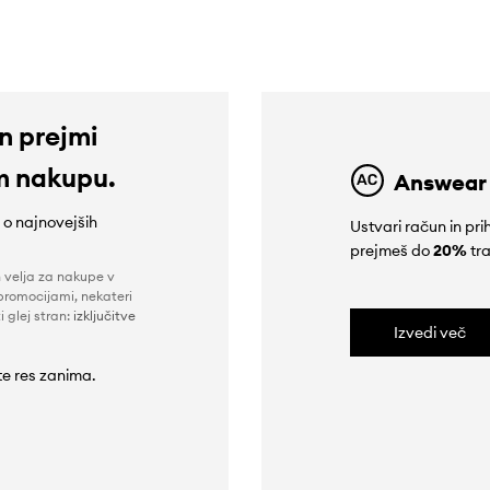
in prejmi
m nakupu.
Answear
e o najnovejših
Ustvari račun in p
prejmeš do
20%
tra
n velja za nakupe v
promocijami, nekateri
i glej stran:
izključitve
Izvedi več
 te res zanima.