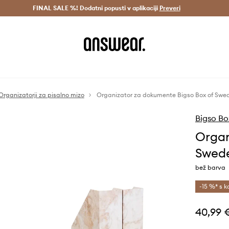
Dostava v 3 dneh >
FINAL SALE %! Dodatni popusti v aplikaciji
Prihrani z vpisom v Answear Club >
Preveri
Organizatorji za pisalno mizo
Organizator za dokumente Bigso Box of Swe
Bigso Bo
Organ
Swede
bež barva
-15 %* s k
40,99 