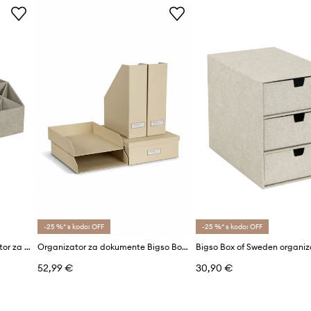
-25 %* s kodo: OFF
-25 %* s kodo: OFF
Bigso Box of Sweden organizator za pisalno mizo Elisa
Organizator za dokumente Bigso Box of Sweden Holger
52,99 €
30,90 €