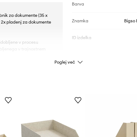
Barva
sebnik za dokumente (35 x
Znamka
Bigso
); 2x pladenj za dokumente
ID izdelka
ridobljene v procesu
dobljenega v trajnostnem
Poglej več