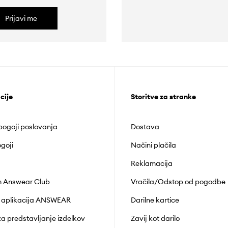
Prijavi me
cije
Storitve za stranke
 pogoji poslovanja
Dostava
goji
Načini plačila
Reklamacija
 Answear Club
Vračila/Odstop od pogodbe
 aplikacija ANSWEAR
Darilne kartice
za predstavljanje izdelkov
Zavij kot darilo