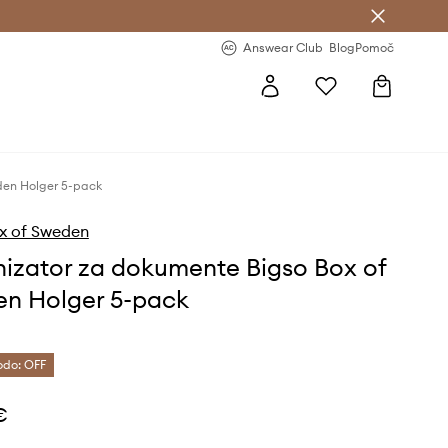
-20 % na prvo naročilo >
Premium Fashion Benefits >
Answear Club
Blog
Pomoč
den Holger 5-pack
x of Sweden
izator za dokumente Bigso Box of
n Holger 5-pack
odo: OFF
€