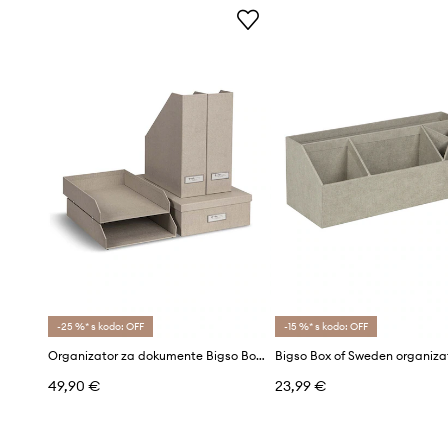
-25 %* s kodo: OFF
-15 %* s kodo: OFF
Organizator za dokumente Bigso Box of Sweden Holger 5-pack
49,90 €
23,99 €