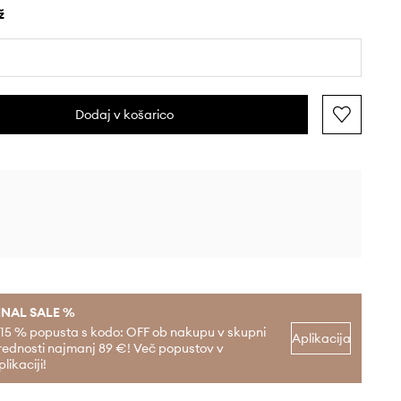
ž
Dodaj v košarico
INAL SALE %
-15 % popusta s kodo: OFF ob nakupu v skupni
Aplikacija
rednosti najmanj 89 €! Več popustov v
plikaciji!