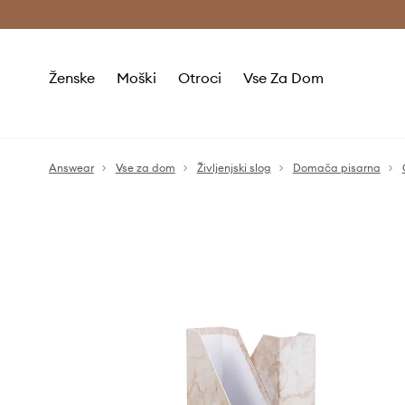
Brezplačna dostava in vračila (v vrednosti 80 € in več) >
Ženske
Moški
Otroci
Vse Za Dom
Answear
Vse za dom
Življenjski slog
Domača pisarna