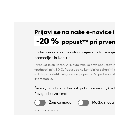
Prijavi se na naše e-novice 
-20 %
popust** pri prve
Pridruži se naši skupnosti in prejemaj informacij
promocijah in izdelkih.
**Popust je enkraten, vključuje izdelke brez popustov i
vrednosti min. 80 €. Popust se ne kombinira z drugimi 
izdelki pa so lahko izključeni iz popusta. Za podrobnost
iz promocije
.
Želimo, da v tvoj nabiralnik prihaja samo to, kar
Povej, ali te zanima:
Ženska moda
Moška moda
Izbira ni obvezna.