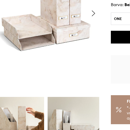
Barva:
be
ONE
F
*
v
a