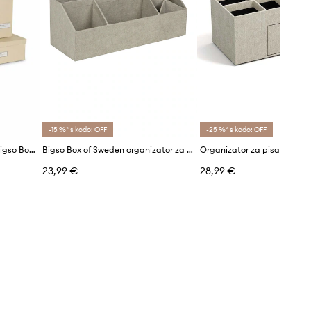
-15 %* s kodo: OFF
-25 %* s kodo: OFF
Organizator za dokumente Bigso Box of Sweden Holger
Bigso Box of Sweden organizator za pisalno mizo Elisa
23,99 €
28,99 €