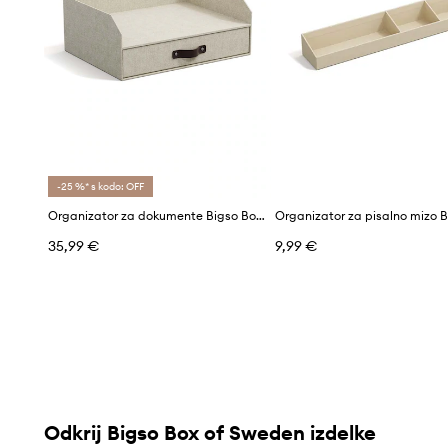
-25 %* s kodo: OFF
Organizator za dokumente Bigso Box of Sweden Walter
35,99 €
9,99 €
Odkrij Bigso Box of Sweden izdelke