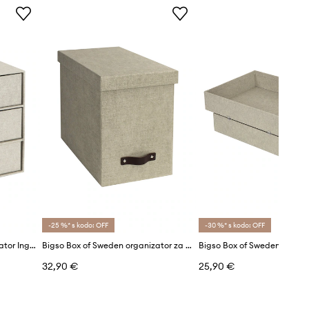
-25 %* s kodo: OFF
-30 %* s kodo: OFF
Bigso Box of Sweden organizator Ingrid
Bigso Box of Sweden organizator za dokumente Johan
32,90 €
25,90 €