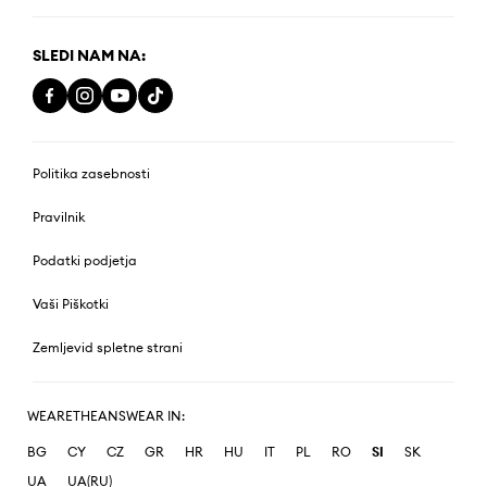
SLEDI NAM NA:
Politika zasebnosti
Pravilnik
Podatki podjetja
Vaši Piškotki
Zemljevid spletne strani
WEARETHEANSWEAR IN:
BG
CY
CZ
GR
HR
HU
IT
PL
RO
SI
SK
UA
UA(RU)