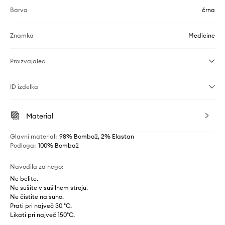
Barva
črna
Znamka
Medicine
Proizvajalec
ID izdelka
Material
Glavni material
:
98% Bombaž, 2% Elastan
Podloga
:
100% Bombaž
Navodila za nego
:
Ne belite.
Ne sušite v sušilnem stroju.
Ne čistite na suho.
Prati pri največ 30 °C.
Likati pri največ 150°C.