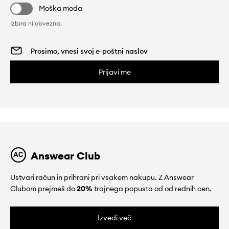
Moška moda
Izbira ni obvezna.
Prijavi me
Answear Club
Ustvari račun in prihrani pri vsakem nakupu. Z Answear
Clubom prejmeš do
20%
trajnega popusta od od rednih cen.
Izvedi več