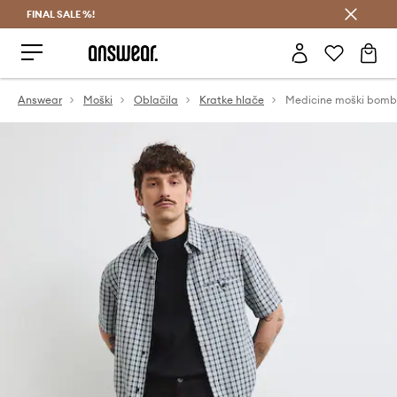
FINAL SALE %!
Prihrani z vpisom v Answear Club >
Answear
Moški
Oblačila
Kratke hlače