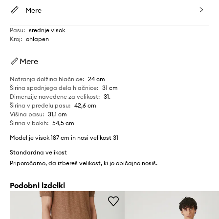
Mere
Pasu
:
srednje visok
Kroj
:
ohlapen
Mere
Notranja dolžina hlačnice
:
24 cm
Širina spodnjega dela hlačnice
:
31 cm
Dimenzije navedene za velikost
:
31.
Širina v predelu pasu
:
42,6 cm
Višina pasu
:
31,1 cm
Širina v bokih
:
54,5 cm
Model je visok 187 cm in nosi velikost 31
Standardna velikost
Priporočamo, da izbereš velikost, ki jo običajno nosiš.
Podobni izdelki