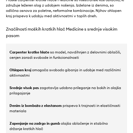
združuje ležeren slog z udobjem nošenja. Izdelane iz denima, so
odlična osnova za poletne, neformalne kombinacije. Njihov ohlapen
kroj prispeva k udobju med aktivnostmi v toplih dneh.
Značilnosti moških kratkih hlač Medicine s srednje visokim
pasom
Carpenter kratke hlače
so model, navdihnjen z delovnimi oblačili,
cenjen zaradi svobode in funkcionalnosti
Ohlapen kroj
omogoča svobodo gibanja in udobje med različnimi
aktivnostmi
Srednje visok pas
zagotavlja udobno prileganje na bokih in olajša
prilagajanje
Denim iz bombaža z elastanom
prispeva k trajnosti in elastičnosti
materiala
Zapenjanje na zadrgo in gumb
olajša oblačenje in stabilno
držanje kratkih hlač