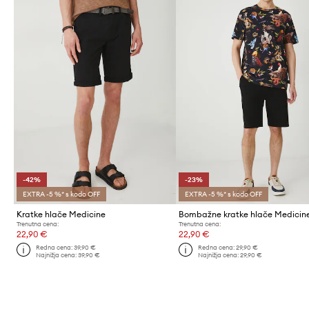
-42%
-23%
EXTRA -5 %* s kodo OFF
EXTRA -5 %* s kodo OFF
Kratke hlače Medicine
Bombažne kratke hlače Medicin
Trenutna cena:
Trenutna cena:
22,90 €
22,90 €
Redna cena:
39,90 €
Redna cena:
29,90 €
Najnižja cena:
39,90 €
Najnižja cena:
29,90 €