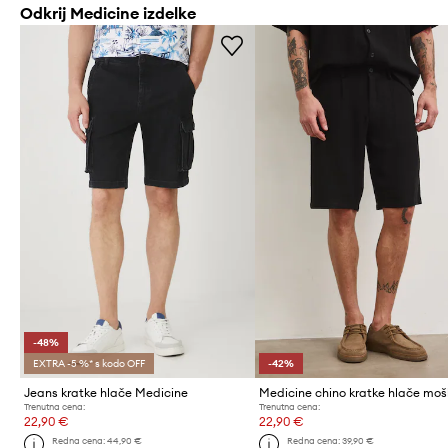
Odkrij Medicine izdelke
-48%
EXTRA -5 %* s kodo OFF
-42%
Jeans kratke hlače Medicine
Trenutna cena:
Trenutna cena:
22,90 €
22,90 €
Redna cena:
44,90 €
Redna cena:
39,90 €