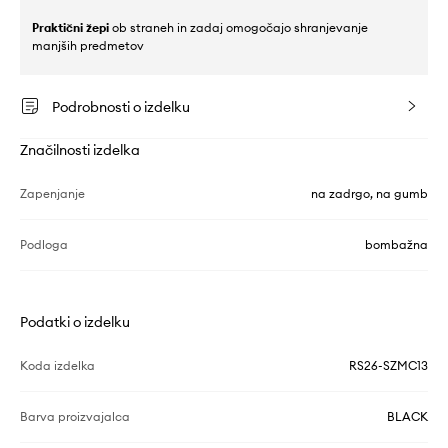
Praktični žepi
ob straneh in zadaj omogočajo shranjevanje
manjših predmetov
Podrobnosti o izdelku
Značilnosti izdelka
Zapenjanje
na zadrgo, na gumb
Podloga
bombažna
Podatki o izdelku
Koda izdelka
RS26-SZMC13
Barva proizvajalca
BLACK