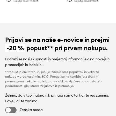
Najnižja cena:
44,90 €
Najnižja cena:
39,90 €
Prijavi se na naše e-novice in prejmi
-20 %
popust** pri prvem nakupu.
Pridruži se naši skupnosti in prejemaj informacije o najnovejših
promocijah in izdelkih.
**Popust je enkraten, vključuje izdelke brez popustov in velja za
nakupe v vrednosti min. 80 €. Popust se ne kombinira z drugimi
promocijami, nekateri izdelki pa so lahko izključeni iz popusta. Za
podrobnosti glej stran:
izključitve iz promocije
.
Želimo, da v tvoj nabiralnik prihaja samo to, kar te res zanima.
Povej, ali te zanima:
Ženska moda