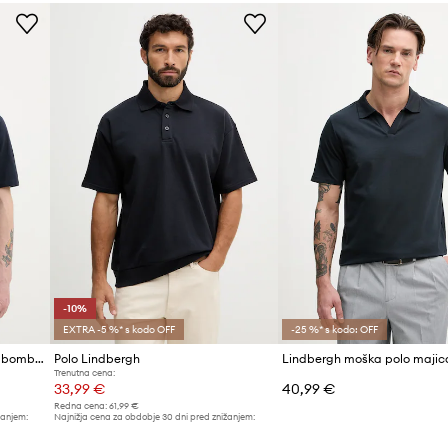
je
jice
 kosi oblačil
-10%
EXTRA -5 %* s kodo OFF
-25 %* s kodo: OFF
Lindbergh polo majica moška bombažna
Polo Lindbergh
Trenutna cena:
33,99 €
40,99 €
Redna cena:
61,99 €
žanjem:
Najnižja cena za obdobje 30 dni pred znižanjem:
37,99 €