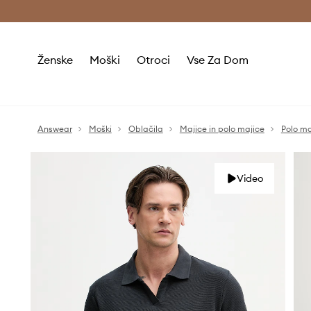
Brezplačna dostava in vračila (v vrednosti 80 € in več) >
Ženske
Moški
Otroci
Vse Za Dom
Answear
Moški
Oblačila
Majice in polo majice
Polo ma
Video