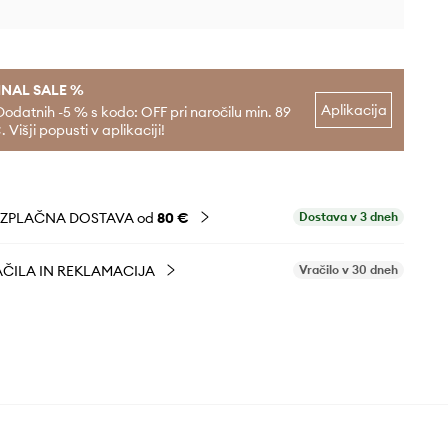
INAL SALE %
Aplikacija
Dodatnih -5 % s kodo: OFF pri naročilu min. 89
. Višji popusti v aplikaciji!
EZPLAČNA DOSTAVA od
80 €
Dostava v 3 dneh
ČILA IN REKLAMACIJA
Vračilo v 30 dneh