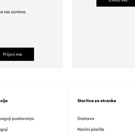
Izvedi več
 te res zanima.
Prijavi me
cije
Storitve za stranke
 pogoji poslovanja
Dostava
goji
Načini plačila