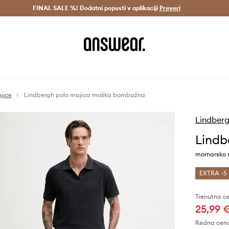
Dostava v 3 dneh >
FINAL SALE %! Dodatni popusti v aplikaciji
Prihrani z vpisom v Answear Club >
Preveri
jice
Lindbergh polo majica moška bombažna
Lindber
Lindb
mornarsko 
EXTRA -5 
Trenutna c
25,99 
Redna cen