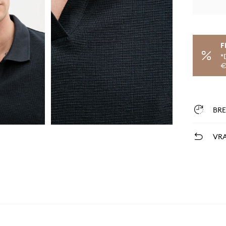
F
*
€
BR
VRA