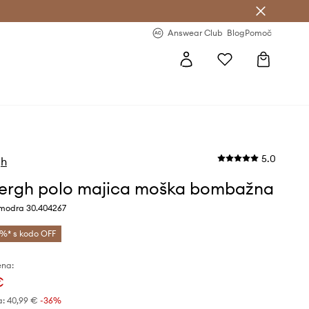
-20 % na prvo naročilo >
Premium Fashion Benefits >
Answear Club
Blog
Pomoč
5.0
gh
ergh polo majica moška bombažna
modra 30.404267
%* s kodo OFF
ena:
€
a:
40,99 €
-36%