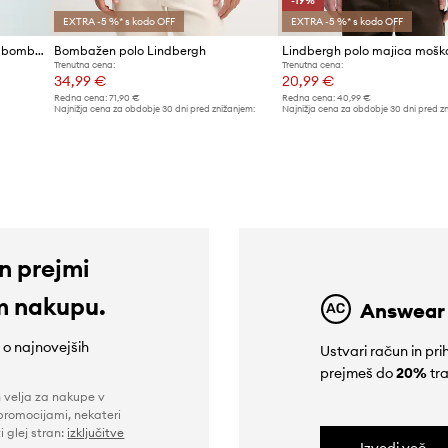
-19%
EXTRA -5 %* s kodo OFF
EXTRA -5 %* s kodo OFF
Lindbergh polo majica moška bombažna
Bombažen polo Lindbergh
Trenutna cena:
Trenutna cena:
34,99 €
20,99 €
Redna cena:
71,90 €
Redna cena:
40,99 €
Najnižja cena za obdobje 30 dni pred znižanjem:
Najnižja cena za obdobje 30 dni pred z
37,99 €
25,99 €
in prejmi
m nakupu.
Answear
e o najnovejših
Ustvari račun in p
prejmeš do
20%
tra
n velja za nakupe v
promocijami, nekateri
i glej stran:
izključitve