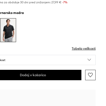
na za obdobje 30 dni pred znižanjem:
27,99 €
 -7%
mornarsko modra
Tabela velikosti
ikost
Dodaj v košarico