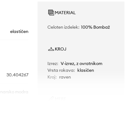
MATERIAL
Celoten izdelek
:
100% Bombaž
elastičen
KROJ
Izrez
:
V-izrez, z ovratnikom
Vrsta rokava
:
klasičen
30.404267
Kroj
:
raven
narsko modra
MERE
Lindbergh
Model je visok 188 cm in nosi
velikost M
Standardna velikost
Priporočamo, da izbereš velikost, ki jo