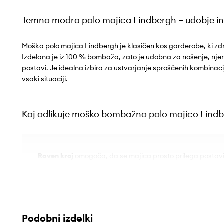
Temno modra polo majica Lindbergh – udobje in 
Moška polo majica Lindbergh je klasičen kos garderobe, ki zdru
Izdelana je iz 100 % bombaža, zato je udobna za nošenje, njen
postavi. Je idealna izbira za ustvarjanje sproščenih kombinaci
vsaki situaciji.
Kaj odlikuje moško bombažno polo majico Lindbe
Raven kroj
omogoča, da se majica prosto prilega postavi,
gibanje
Polo kroj
daje majici eleganten in hkrati sproščen značaj
100 % bombaž
zagotavlja mehkobo in zračnost, kar pove
Podobni izdelki
nošenju