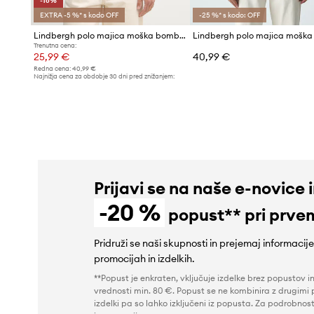
-16%
EXTRA -5 %* s kodo OFF
-25 %* s kodo: OFF
Lindbergh polo majica moška bombažna
Trenutna cena:
25,99 €
40,99 €
Redna cena:
40,99 €
Najnižja cena za obdobje 30 dni pred znižanjem:
30,99 €
Prijavi se na naše e-novice 
-20 %
popust** pri prve
Pridruži se naši skupnosti in prejemaj informacij
promocijah in izdelkih.
**Popust je enkraten, vključuje izdelke brez popustov i
vrednosti min. 80 €. Popust se ne kombinira z drugimi 
izdelki pa so lahko izključeni iz popusta. Za podrobnost