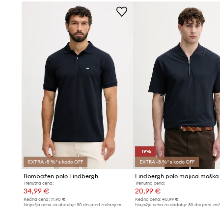
Prožen material
se dobro prilega telesu in povečuje udob
Izrez na V z ovratnikom
poudarja klasičen videz polo ma
Gladek vzorec
omogoča enostavno kombiniranje z drugimi
-19%
EXTRA -5 %* s kodo OFF
EXTRA -5 %* s kodo OFF
Bombažen polo Lindbergh
Trenutna cena:
Trenutna cena:
34,99 €
20,99 €
Redna cena:
71,90 €
Redna cena:
40,99 €
Najnižja cena za obdobje 30 dni pred znižanjem:
Najnižja cena za obdobje 30 dni pred zni
37,99 €
25,99 €