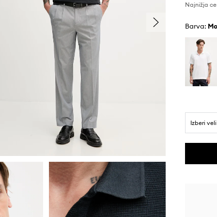
Najnižja ce
Barva:
Izberi vel