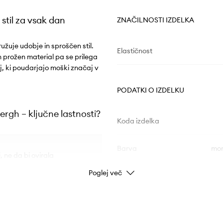
stil za vsak dan
ZNAČILNOSTI IZDELKA
žuje udobje in sproščen stil.
Elastičnost
 prožen material pa se prilega
j, ki poudarjajo moški značaj v
PODATKI O IZDELKU
rgh – ključne lastnosti?
Koda izdelka
Barva
mor
 ne da bi ovirala
Poglej več
Znamka
ID izdelka
čuje udobje pri