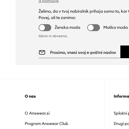
iz promocije
.
Želimo, da v tvoj nabiralnik prihaja samo to, kar
Povej, ali te zanima:
Ženska moda
Moška moda
Izbira ni obvezna.
O nas
Informa
O Answear.si
Splošni
Program Answear Club
Drugi po