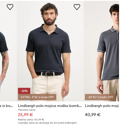
običajno nosiš.
Tabela velikosti
-16%
EXTRA -5 %* s kodo OFF
-25 %* s kodo: OFF
Lindbergh moška polo majica iz bombaža z elastanom
Lindbergh polo majica moška bombažna
Trenutna cena:
25,99 €
40,99 €
Redna cena:
40,99 €
Najnižja cena za obdobje 30 dni pred znižanjem:
30,99 €