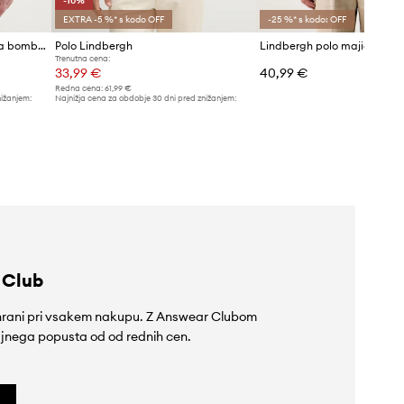
-10%
EXTRA -5 %* s kodo OFF
-25 %* s kodo: OFF
Lindbergh polo majica moška bombažna
Polo Lindbergh
Trenutna cena:
33,99 €
40,99 €
Redna cena:
61,99 €
nižanjem:
Najnižja cena za obdobje 30 dni pred znižanjem:
37,99 €
 Club
rihrani pri vsakem nakupu. Z Answear Clubom
jnega popusta od od rednih cen.