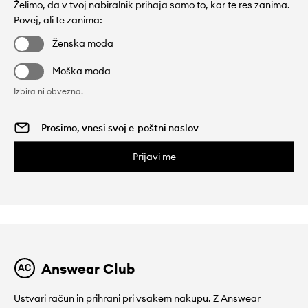
Želimo, da v tvoj nabiralnik prihaja samo to, kar te res zanima.
Povej, ali te zanima:
Ženska moda
Moška moda
Izbira ni obvezna.
Prijavi me
Answear Club
Ustvari račun in prihrani pri vsakem nakupu. Z Answear