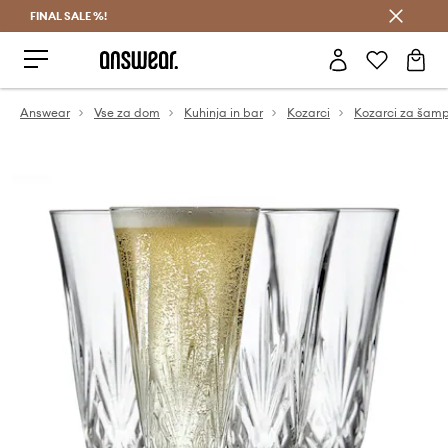
FINAL SALE %!
Prihrani z vpisom v Answear Club >
Answear
Vse za dom
Kuhinja in bar
Kozarci
Kozarci za šam