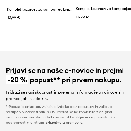
Komplet kozarcev za šampanjec Lyngby Glas Palermo 315 ml 4-pack
66,99 €
43,99 €
Prijavi se na naše e-novice in prejmi
-20 %
popust** pri prvem nakupu.
Pridruži se naši skupnosti in prejemaj informacije o najnovejših
promocijah in izdelkih.
**Popust je enkraten, vključuje izdelke brez popustov in velja za
nakupe v vrednosti min. 80 €. Popust se ne kombinira z drugimi
promocijami, nekateri izdelki pa so lahko izključeni iz popusta. Za
podrobnosti glej stran:
izključitve iz promocije
.