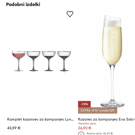
Podobni izdelki
-13%
EXTRA -5 %* s kodo OFF
Komplet kozarcev za šampanjec Lyngby Glas Palermo 315 ml 4-pack
Trenutna cena:
43,99 €
26,90 €
Redna cena:
30,99 €