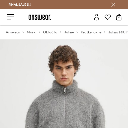
FINAL SALE %!
Prihrani z vpisom v Answear Club >
Answear
Moški
Oblačila
Jakne
Kratke jakne