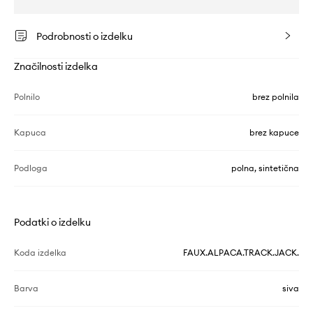
Podrobnosti o izdelku
Značilnosti izdelka
Polnilo
brez polnila
Kapuca
brez kapuce
Podloga
polna, sintetična
Podatki o izdelku
Koda izdelka
FAUX.ALPACA.TRACK.JACK.
Barva
siva