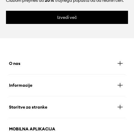
Clubom prejmeš do
20%
trajnega popusta od od rednih cen.
Izvedi več
O nas
Informacije
Storitve za stranke
MOBILNA APLIKACIJA