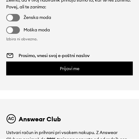
Povej, ali te zanima:
Ženska moda
Moška moda
Izbira ni obvezna.
Prijavi me
Answear Club
Ustvari račun in prihrani pri vsakem nakupu. Z Answear