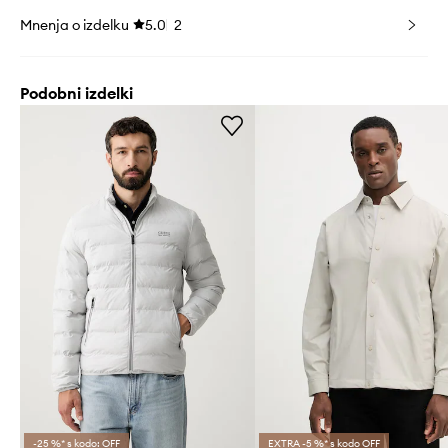
Mnenja o izdelku
5.0
2
Podobni izdelki
-25 %* s kodo: OFF
EXTRA -5 %* s kodo OFF