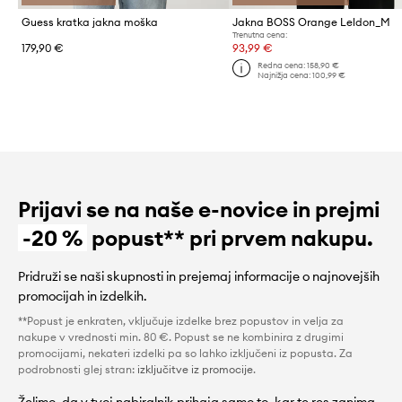
Guess kratka jakna moška
Jakna BOSS Orange Leldon_M
Trenutna cena:
179,90 €
93,99 €
Redna cena:
158,90 €
Najnižja cena:
100,99 €
Prijavi se na naše e-novice in prejmi
-20 %
popust** pri prvem nakupu.
Pridruži se naši skupnosti in prejemaj informacije o najnovejših
promocijah in izdelkih.
**Popust je enkraten, vključuje izdelke brez popustov in velja za
nakupe v vrednosti min. 80 €. Popust se ne kombinira z drugimi
promocijami, nekateri izdelki pa so lahko izključeni iz popusta. Za
podrobnosti glej stran:
izključitve iz promocije
.
Želimo, da v tvoj nabiralnik prihaja samo to, kar te res zanima.