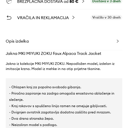
BREZPLAČNA DOSTAVA od
80 €
Dostava v 3 dneh
VRAČILA IN REKLAMACIJA
Vračilo v 30 dneh
Opis izdelka
Jakna MKI MIYUKI ZOKU Faux Alpaca Track Jacket
Jakna iz kolekcije MKI MIYUKI ZOKU. Nepodložen model, izdelan iz
imitacije krzna. Model iz mehke in na otip prijetne tkanine.
- Ohlapen kroj za popolno svobodo gibanja.
- Priročno zapiranje na zadrgo omogoča enostavno oblačenje in
slečenje.
- Kroj rokavov s spuščeno linijo ramen ne omejuje gibljivosti.
- Dvignjen ovratnik zagotavlja dodatno zaščito pred mrazom.
- Dva drsna stranska žepa.
- Neizoliran model s podlogo.