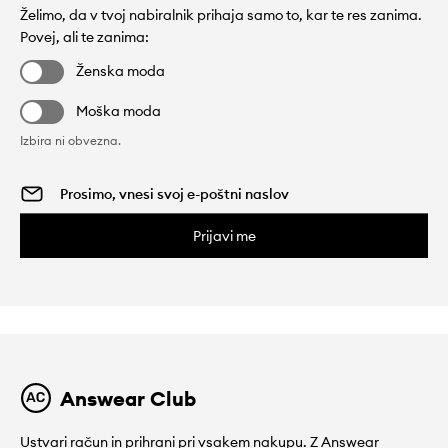
Želimo, da v tvoj nabiralnik prihaja samo to, kar te res zanima.
Povej, ali te zanima:
Ženska moda
Moška moda
Izbira ni obvezna.
Prijavi me
Answear Club
Ustvari račun in prihrani pri vsakem nakupu. Z Answear