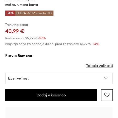
moško, rumena barva
-14%
EXTRA -5 %* s kodo OFF
Trenutna cena:
40,99 €
Redna cena:
95,99 €
-57%
Najnižja cena za obdobje 30 dni pred znižanjem:
47,99 €
 -14%
Barva:
rumena
Tabela velikosti
Izberi velikost
Dodaj v košarico