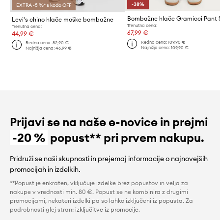
-38%
EXTRA -5 %* s kodo OFF
Levi's chino hlače moške bombažne
Trenutna cena:
Trenutna cena:
67,99 €
44,99 €
Redna cena:
109,90 €
Redna cena:
82,90 €
Najnižja cena:
109,90 €
Najnižja cena:
46,99 €
Prijavi se na naše e-novice in prejmi
-20 %
popust** pri prvem nakupu.
Pridruži se naši skupnosti in prejemaj informacije o najnovejših
promocijah in izdelkih.
**Popust je enkraten, vključuje izdelke brez popustov in velja za
nakupe v vrednosti min. 80 €. Popust se ne kombinira z drugimi
promocijami, nekateri izdelki pa so lahko izključeni iz popusta. Za
podrobnosti glej stran:
izključitve iz promocije
.