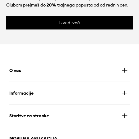
Clubom prejmeš do
20%
trajnega popusta od od rednih cen.
Izvedi več
O nas
Informacije
Storitve za stranke
MOBILNA APLIKACIJA