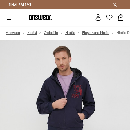
FINAL SALE %!
Prihrani z vpisom v Answear Club >
Answear
Moški
Oblačila
Hlače
Elegantne hlače
Hlače D