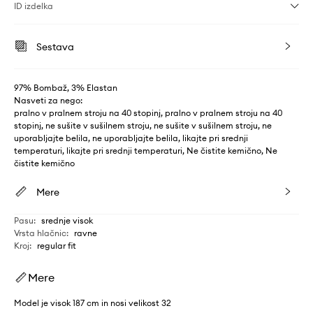
ID izdelka
Sestava
97% Bombaž, 3% Elastan
Nasveti za nego:
pralno v pralnem stroju na 40 stopinj, pralno v pralnem stroju na 40
stopinj, ne sušite v sušilnem stroju, ne sušite v sušilnem stroju, ne
uporabljajte belila, ne uporabljajte belila, likajte pri srednji
temperaturi, likajte pri srednji temperaturi, Ne čistite kemično, Ne
čistite kemično
Mere
Pasu
:
srednje visok
Vrsta hlačnic
:
ravne
Kroj
:
regular fit
Mere
Model je visok 187 cm in nosi velikost 32