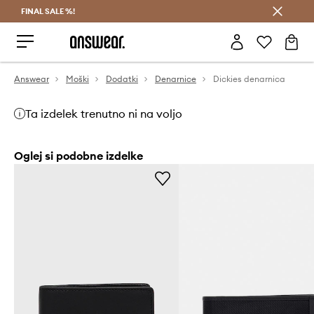
FINAL SALE %!
Prihrani z vpisom v Answear Club >
Answear
Moški
Dodatki
Denarnice
Dickies denarnica
Ta izdelek trenutno ni na voljo
Oglej si podobne izdelke