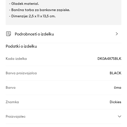
- Gladek material.
- Bančna torba za bankovne zapiske.
- Dimenzije: 2,5 x 11 x 13,5 cm.
Podrobnosti o izdelku
Podatki o izdelku
Koda izdelka
DK0A4X7SBLK
Barva proizvajalca
BLACK
Barva
črna
Znamka
Dickies
Proizvajalec