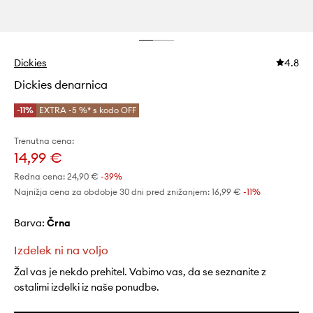
Dickies
4.8
Dickies denarnica
-11%
EXTRA -5 %* s kodo OFF
Trenutna cena:
14,99 €
Redna cena:
24,90 €
-39%
Najnižja cena za obdobje 30 dni pred znižanjem:
16,99 €
 -11%
Barva:
črna
Izdelek ni na voljo
Žal vas je nekdo prehitel. Vabimo vas, da se seznanite z
ostalimi izdelki iz naše ponudbe.