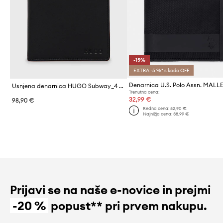
-15%
EXTRA -5 %* s kodo OFF
Denarnica U.S. Polo Assn. MALL
Usnjena denarnica HUGO Subway_4 cc coin
Trenutna cena:
32,99 €
98,90 €
Redna cena:
52,90 €
Najnižja cena:
38,99 €
Prijavi se na naše e-novice in prejmi
-20 %
popust** pri prvem nakupu.