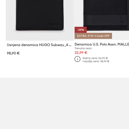
-15%
EXTRA -5 %* s kodo OFF
Denarnica U.S. Polo Assn. MALL
Usnjena denarnica HUGO Subway_4 cc coin
Trenutna cena:
32,99 €
98,90 €
Redna cena:
52,90 €
Najnižja cena:
38,99 €