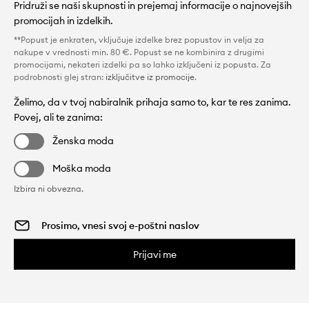
Pridruži se naši skupnosti in prejemaj informacije o najnovejših
promocijah in izdelkih.
**Popust je enkraten, vključuje izdelke brez popustov in velja za
nakupe v vrednosti min. 80 €. Popust se ne kombinira z drugimi
promocijami, nekateri izdelki pa so lahko izključeni iz popusta. Za
podrobnosti glej stran:
izključitve iz promocije
.
Želimo, da v tvoj nabiralnik prihaja samo to, kar te res zanima.
Povej, ali te zanima:
Ženska moda
Moška moda
Izbira ni obvezna.
Prijavi me