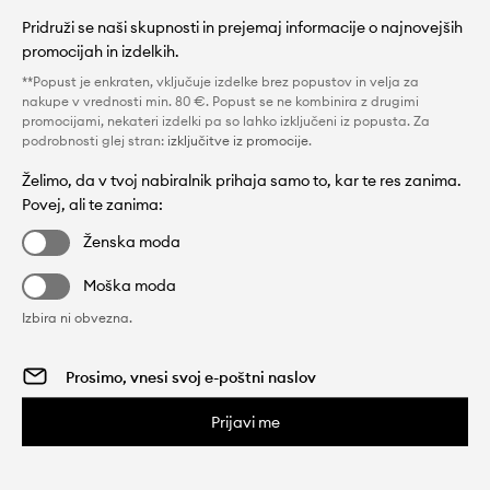
Pridruži se naši skupnosti in prejemaj informacije o najnovejših
promocijah in izdelkih.
**Popust je enkraten, vključuje izdelke brez popustov in velja za
nakupe v vrednosti min. 80 €. Popust se ne kombinira z drugimi
promocijami, nekateri izdelki pa so lahko izključeni iz popusta. Za
podrobnosti glej stran:
izključitve iz promocije
.
Želimo, da v tvoj nabiralnik prihaja samo to, kar te res zanima.
Povej, ali te zanima:
Ženska moda
Moška moda
Izbira ni obvezna.
Prijavi me