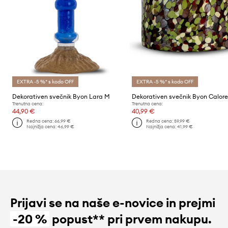
EXTRA -5 %* s kodo OFF
EXTRA -5 %* s kodo OFF
Dekorativen svečnik Byon Lara M
Dekorativen svečnik Byon Calor
Trenutna cena:
Trenutna cena:
44,90 €
40,99 €
Redna cena:
66,99 €
Redna cena:
59,99 €
Najnižja cena:
46,99 €
Najnižja cena:
41,99 €
Prijavi se na naše e-novice in prejmi
-20 %
popust** pri prvem nakupu.