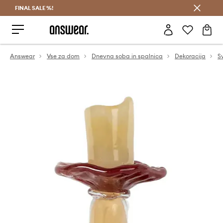
FINAL SALE %!
Prihrani z vpisom v Answear Club >
Answear
Vse za dom
Dnevna soba in spalnica
Dekoracija
S