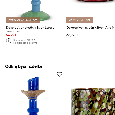
EXTRA -5 %* s kodo OFF
-15 %* s kodo: OFF
Dekorativen svečnik Byon Lara L
Dekorativen svečnik Byon Arlo M
Trenutna cena:
54,99 €
66,99 €
Redna cena:
76,99 €
Najnižja cena:
55,99 €
Odkrij Byon izdelke