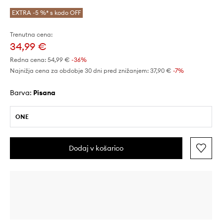
EXTRA -5 %* s kodo OFF
Trenutna cena:
34,99 €
Redna cena:
54,99 €
-36%
Najnižja cena za obdobje 30 dni pred znižanjem:
37,90 €
 -7%
Barva:
pisana
ONE
Dodaj v košarico