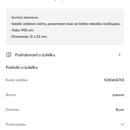
- Izvirna zasnova.
- Izdelki izdelani ročno, posamezni kosi se lahko nekoliko razlikujejo.
- Teža: 900 cm.
- Dimenzije: 12 x 22 cm.
Podrobnosti o izdelku
Podatki o izdelku
Koda izdelka
5280606703
Barva
pisana
Znamka
Byon
Proizvajalec