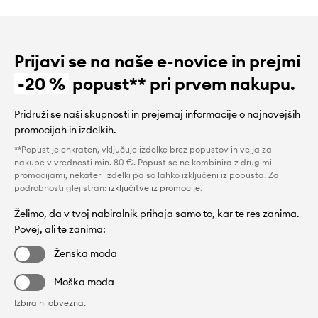
Prijavi se na naše e-novice in prejmi
-20 %
popust** pri prvem nakupu.
Pridruži se naši skupnosti in prejemaj informacije o najnovejših
promocijah in izdelkih.
**Popust je enkraten, vključuje izdelke brez popustov in velja za
nakupe v vrednosti min. 80 €. Popust se ne kombinira z drugimi
promocijami, nekateri izdelki pa so lahko izključeni iz popusta. Za
podrobnosti glej stran:
izključitve iz promocije
.
Želimo, da v tvoj nabiralnik prihaja samo to, kar te res zanima.
Povej, ali te zanima:
Ženska moda
Moška moda
Izbira ni obvezna.