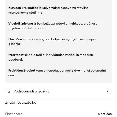
Klasičen kroj majice
je univerzalna osnova za številne
vsakodnevne stajlinge
V celoti izdelana iz bombaža
zagotavlja mehkobo, zračnost in
prijeten občutek na dotik
Elastičen material
omogoča boljše prileganje in ne omejuje
gibanja
Izrazit potisk
daje majici individualen značaj in moderen
poudarek
Praktičen 2-paket
vam omogoča, da imate dve majici po ugodni
ceni
Podrobnosti o izdelku
Značilnosti izdelka
Elastičnost
elastičen