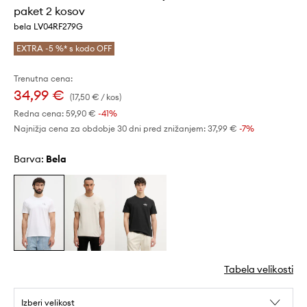
paket 2 kosov
bela LV04RF279G
EXTRA -5 %* s kodo OFF
Trenutna cena:
34,99 €
(17,50 € / kos)
Redna cena:
59,90 €
-41%
Najnižja cena za obdobje 30 dni pred znižanjem:
37,99 €
 -7%
Barva:
bela
Tabela velikosti
Izberi velikost