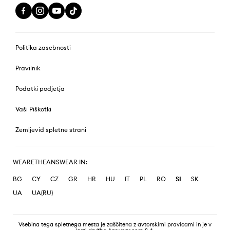
Politika zasebnosti
Pravilnik
Podatki podjetja
Vaši Piškotki
Zemljevid spletne strani
WEARETHEANSWEAR IN:
BG
CY
CZ
GR
HR
HU
IT
PL
RO
SI
SK
UA
UA(RU)
Vsebina tega spletnega mesta je zaščitena z avtorskimi pravicami in je v