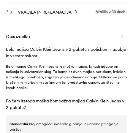
VRAČILA IN REKLAMACIJA
Vračilo v 30 dneh
Opis izdelka
Bela majica Calvin Klein Jeans v 2-paketu s potiskom – udobje
in vsestranskost
Bela majica Calvin Klein Jeans je moška majica, ki nudi udobje pri
nošenju in univerzalen slog. Ta komplet dveh majic s potiskom, izdelan
iz mehkega bombaža, zagotavlja celodnevno udobje. Odlično se poda
k ležernim in urbanim stajlingom ter predstavlja osnovo za številne
kombinacije.
Po čem izstopa moška bombažna majica Calvin Klein Jeans v
2-paketu?
Standardni kroj
omogoča svobodo gibanja in udobno prileganje
postavi