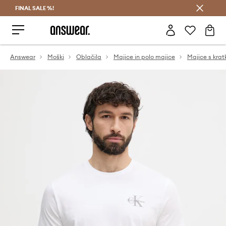
FINAL SALE %!
Prihrani z vpisom v Answear Club >
Answear
Moški
Oblačila
Majice in polo majice
Majice s krat