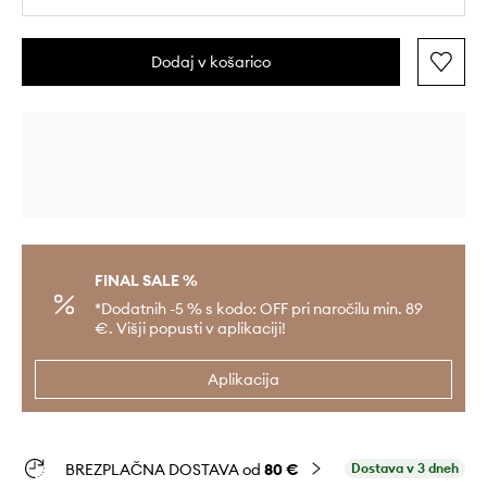
Dodaj v košarico
FINAL SALE %
*Dodatnih -5 % s kodo: OFF pri naročilu min. 89
€. Višji popusti v aplikaciji!
Aplikacija
BREZPLAČNA DOSTAVA od
80 €
Dostava v 3 dneh