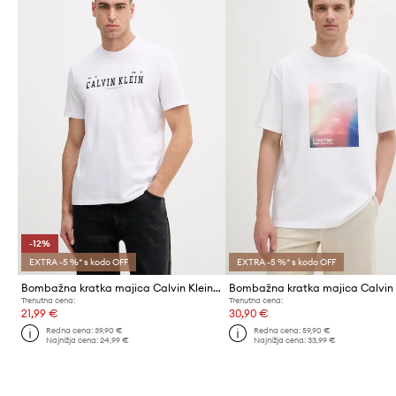
-12%
EXTRA -5 %* s kodo OFF
EXTRA -5 %* s kodo OFF
Bombažna kratka majica Calvin Klein Jeans
Trenutna cena:
Trenutna cena:
21,99 €
30,90 €
Redna cena:
39,90 €
Redna cena:
59,90 €
Najnižja cena:
24,99 €
Najnižja cena:
33,99 €