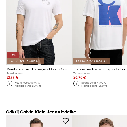
-15%
EXTRA -5 %* s kodo OFF
EXTRA -5 %* s kodo OFF
Bombažna kratka majica Calvin Klein Jeans
Trenutna cena:
Trenutna cena:
21,99 €
26,90 €
Redna cena:
40,99 €
Redna cena:
49,90 €
Najnižja cena:
25,99 €
Najnižja cena:
28,99 €
Odkrij Calvin Klein Jeans izdelke