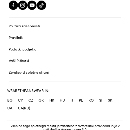
Politika zasebnosti
Pravilnik
Podatki podjetja
Vaši Piškotki
Zemljevid spletne strani
WEARETHEANSWEAR IN:
BG
CY
CZ
GR
HR
HU
IT
PL
RO
SI
SK
UA
UA(RU)
Vsebina tega spletnega mesta je zaščitena z avtorskimi pravicami in je v
lasti družbe Answear.com S.A.