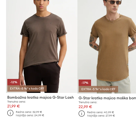
-12%
-17%
EXTRA -5 %* s kodo OFF
EXTRA -5 %* s kodo OFF
Bombažna kratka majica G-Star Lash
Trenutna cena:
Trenutna cena:
21,99 €
22,99 €
Redna cena:
32,99 €
Redna cena:
40,99 €
Najnižja cena:
24,99 €
Najnižja cena:
27,99 €