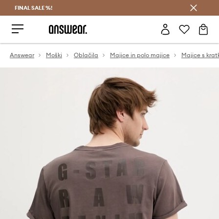
FINAL SALE %!
Prihrani z vpisom v Answear Club >
Answear
Moški
Oblačila
Majice in polo majice
Majice s krat