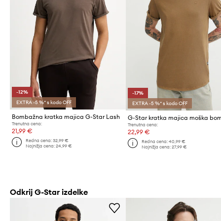
-12%
-17%
EXTRA -5 %* s kodo OFF
EXTRA -5 %* s kodo OFF
Bombažna kratka majica G-Star Lash
Trenutna cena:
Trenutna cena:
21,99 €
22,99 €
Redna cena:
32,99 €
Redna cena:
40,99 €
Najnižja cena:
24,99 €
Najnižja cena:
27,99 €
Odkrij G-Star izdelke