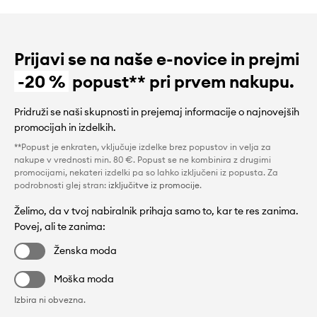
Prijavi se na naše e-novice in prejmi
-20 %
popust** pri prvem nakupu.
Pridruži se naši skupnosti in prejemaj informacije o najnovejših
promocijah in izdelkih.
**Popust je enkraten, vključuje izdelke brez popustov in velja za
nakupe v vrednosti min. 80 €. Popust se ne kombinira z drugimi
promocijami, nekateri izdelki pa so lahko izključeni iz popusta. Za
podrobnosti glej stran:
izključitve iz promocije
.
Želimo, da v tvoj nabiralnik prihaja samo to, kar te res zanima.
Povej, ali te zanima:
Ženska moda
Moška moda
Izbira ni obvezna.