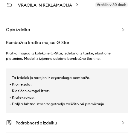
VRAČILA IN REKLAMACIJA
Vračilo v 30 dneh
Opis izdelka
Bombažna kratka majica G-Star
Kratka majica iz kolekcije G-Star, izdelana iz tanke, elastične
pletenine. Model iz izjemno udobne bombažne tkanine.
- Ta izdelek je narejen iz organskega bombaža.
- Kroj regular.
- Klasičen okrogel izrez.
- Kratek rokav.
- Daljša hrbtna stran zagotavlja zaščito pri premikanju.
Podrobnosti o izdelku