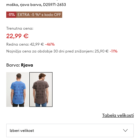
moška, rjava barva, D25971-2653
-11%
EXTRA -5 %* s kodo OFF
Trenutna cena:
22,99 €
Redna cena:
42,99 €
-46%
Najnižja cena za obdobje 30 dni pred znižanjem:
25,90 €
 -11%
Barva:
rjava
Tabela velikosti
Izberi velikost