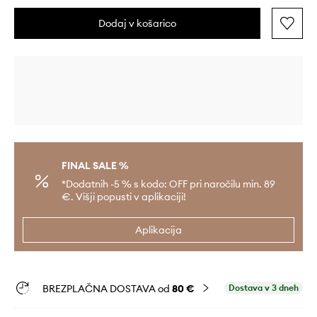
Dodaj v košarico
FINAL SALE %
*Dodatnih -5 % s kodo: OFF pri naročilu min. 89
€. Višji popusti v aplikaciji!
Aplikacija
BREZPLAČNA DOSTAVA od
80 €
Dostava v 3 dneh