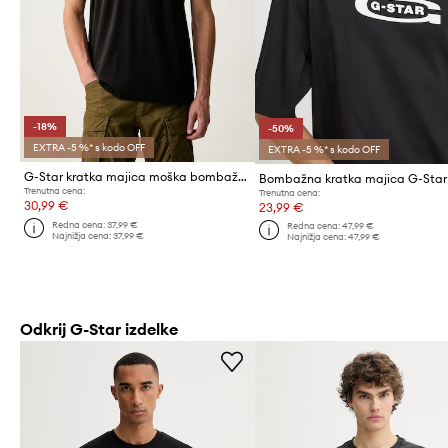
-18%
-50%
EXTRA -5 %* s kodo OFF
EXTRA -5 %* s kodo OFF
G-Star kratka majica moška bombažna Front prt logo r t
Bombažna kratka majica G-Star
Trenutna cena:
Trenutna cena:
30,99 €
23,99 €
Redna cena:
37,99 €
Redna cena:
47,99 €
Najnižja cena:
37,99 €
Najnižja cena:
47,99 €
Odkrij G-Star izdelke