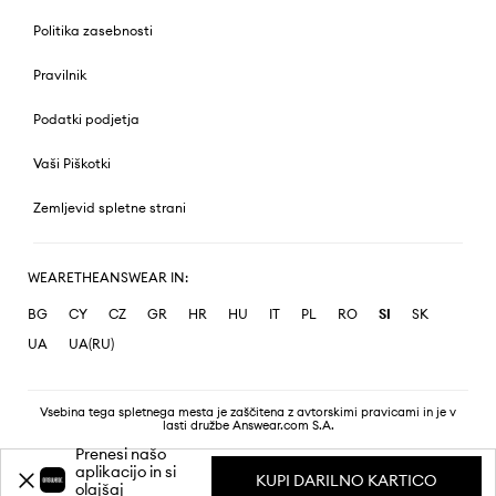
Politika zasebnosti
Pravilnik
Podatki podjetja
Vaši Piškotki
Zemljevid spletne strani
WEARETHEANSWEAR IN:
BG
CY
CZ
GR
HR
HU
IT
PL
RO
SI
SK
UA
UA(RU)
Vsebina tega spletnega mesta je zaščitena z avtorskimi pravicami in je v
lasti družbe Answear.com S.A.
Prenesi našo
aplikacijo in si
KUPI DARILNO KARTICO
olajšaj