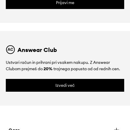
Prijavi me
Answear Club
Ustvari račun in prihrani pri vsakem nakupu. Z Answear
Clubom prejmeš do
20%
trajnega popusta od od rednih cen.
Izvedi več
O nas