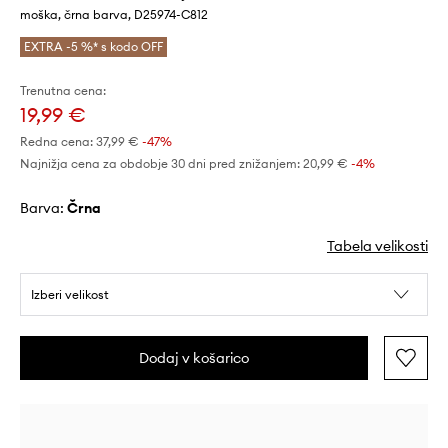
moška, črna barva, D25974-C812
EXTRA -5 %* s kodo OFF
Trenutna cena:
19,99 €
Redna cena:
37,99 €
-47%
Najnižja cena za obdobje 30 dni pred znižanjem:
20,99 €
 -4%
Barva:
črna
Tabela velikosti
Izberi velikost
Dodaj v košarico