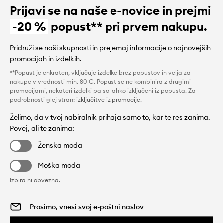
Prijavi se na naše e-novice in prejmi
-20 %
popust** pri prvem nakupu.
Pridruži se naši skupnosti in prejemaj informacije o najnovejših
promocijah in izdelkih.
**Popust je enkraten, vključuje izdelke brez popustov in velja za
nakupe v vrednosti min. 80 €. Popust se ne kombinira z drugimi
promocijami, nekateri izdelki pa so lahko izključeni iz popusta. Za
podrobnosti glej stran:
izključitve iz promocije
.
Želimo, da v tvoj nabiralnik prihaja samo to, kar te res zanima.
Povej, ali te zanima:
Ženska moda
Moška moda
Izbira ni obvezna.