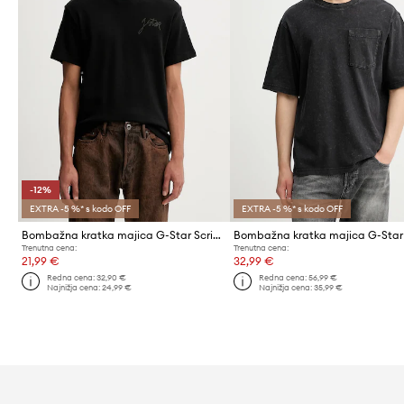
-12%
EXTRA -5 %* s kodo OFF
EXTRA -5 %* s kodo OFF
Bombažna kratka majica G-Star Script
Bombažna kratka majica G-Star
Trenutna cena:
Trenutna cena:
21,99 €
32,99 €
Redna cena:
32,90 €
Redna cena:
56,99 €
Najnižja cena:
24,99 €
Najnižja cena:
35,99 €