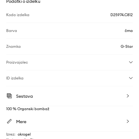
Podatki o izdelku
Koda izdelka
D25974.C812
Barva
črna
Znamka
G-Star
Proizvajalec
ID izdelka
Sestava
100 % Organski bombaž
Mere
Izrez
:
okrogel