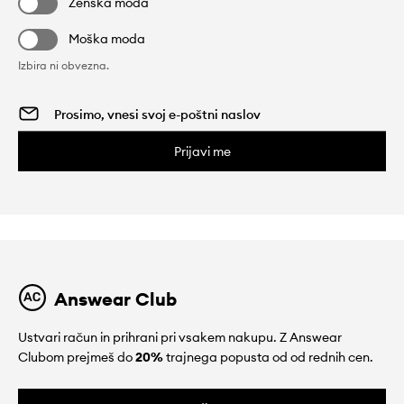
Ženska moda
Moška moda
Izbira ni obvezna.
Prijavi me
Answear Club
Ustvari račun in prihrani pri vsakem nakupu. Z Answear
Clubom prejmeš do
20%
trajnega popusta od od rednih cen.