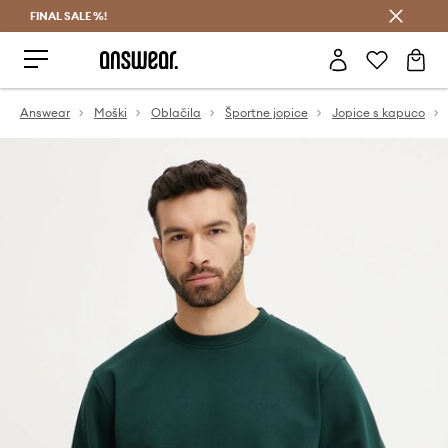
FINAL SALE %!
Prihrani z vpisom v Answear Club >
Answear
Moški
Oblačila
Športne jopice
Jopice s kapuco