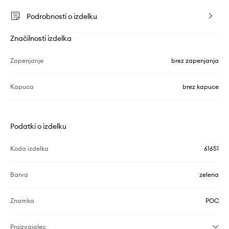
Podrobnosti o izdelku
Značilnosti izdelka
Zapenjanje
brez zapenjanja
Kapuca
brez kapuce
Podatki o izdelku
Koda izdelka
61651
Barva
zelena
Znamka
POC
Proizvajalec