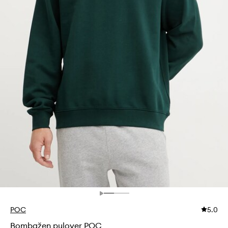
POC
5.0
Bombažen pulover POC