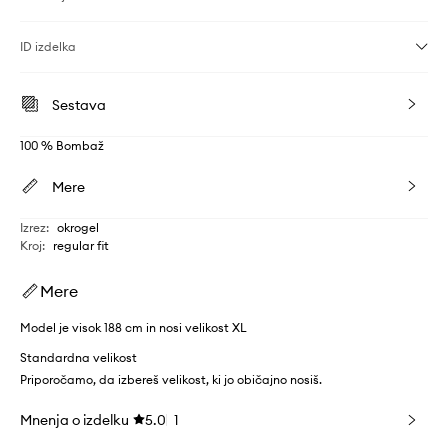
ID izdelka
Sestava
100 % Bombaž
Mere
Izrez
:
okrogel
Kroj
:
regular fit
Mere
Model je visok 188 cm in nosi velikost XL
Standardna velikost
Priporočamo, da izbereš velikost, ki jo običajno nosiš.
Mnenja o izdelku
5.0
1