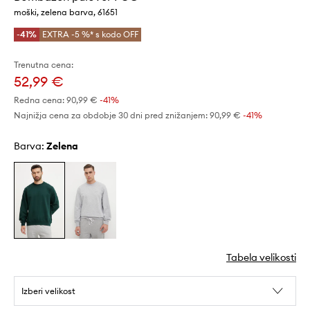
moški, zelena barva, 61651
-41%
EXTRA -5 %* s kodo OFF
Trenutna cena:
52,99 €
Redna cena:
90,99 €
-41%
Najnižja cena za obdobje 30 dni pred znižanjem:
90,99 €
 -41%
Barva:
zelena
Tabela velikosti
Izberi velikost