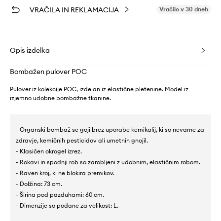
VRAČILA IN REKLAMACIJA
Vračilo v 30 dneh
Opis izdelka
Bombažen pulover POC
Pulover iz kolekcije POC, izdelan iz elastične pletenine. Model iz
izjemno udobne bombažne tkanine.
- Organski bombaž se goji brez uporabe kemikalij, ki so nevarne za
zdravje, kemičnih pesticidov ali umetnih gnojil.
- Klasičen okrogel izrez.
- Rokavi in spodnji rob so zarobljeni z udobnim, elastičnim robom.
- Raven kroj, ki ne blokira premikov.
- Dolžina: 73 cm.
- Širina pod pazduhami: 60 cm.
- Dimenzije so podane za velikost: L.