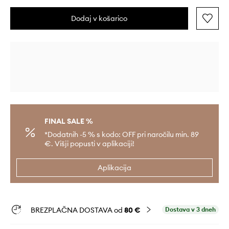
Dodaj v košarico
FINAL SALE %
*Dodatnih -5 % s kodo: OFF pri naročilu min. 89
€. Višji popusti v aplikaciji!
Aplikacija
BREZPLAČNA DOSTAVA od
80 €
Dostava v 3 dneh