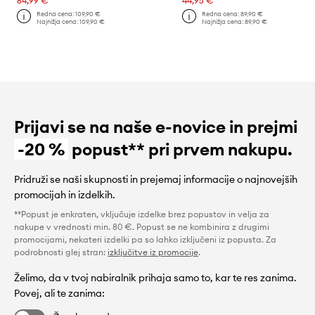
64,99 €
44,95 €
Redna cena:
109,90 €
Redna cena:
89,90 €
Najnižja cena:
109,90 €
Najnižja cena:
89,90 €
Prijavi se na naše e-novice in prejmi
-20 %
popust** pri prvem nakupu.
Pridruži se naši skupnosti in prejemaj informacije o najnovejših
promocijah in izdelkih.
**Popust je enkraten, vključuje izdelke brez popustov in velja za
nakupe v vrednosti min. 80 €. Popust se ne kombinira z drugimi
promocijami, nekateri izdelki pa so lahko izključeni iz popusta. Za
podrobnosti glej stran:
izključitve iz promocije
.
Želimo, da v tvoj nabiralnik prihaja samo to, kar te res zanima.
Povej, ali te zanima: