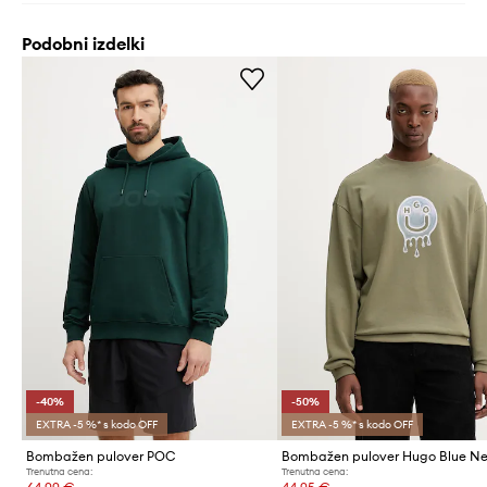
Podobni izdelki
-40%
-50%
EXTRA -5 %* s kodo OFF
EXTRA -5 %* s kodo OFF
Bombažen pulover POC
Bombažen pulover Hugo Blue Ne
Trenutna cena:
Trenutna cena: