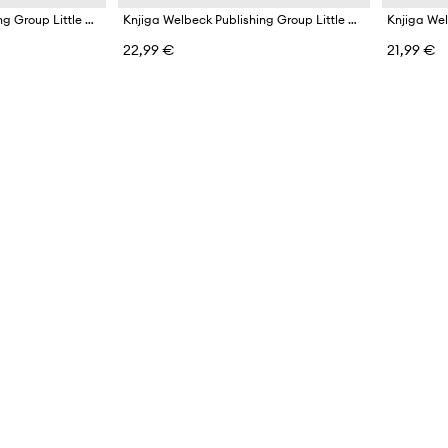
Knjiga Welbeck Publishing Group Little Book of Burberry, Darla-Jane Gilroy
Knjiga Welbeck Publishing Group Little Book of Versace, Laia Farran Graves
22,99 €
21,99 €