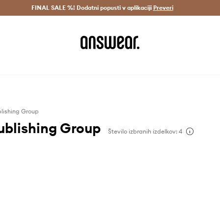
Dostava v 3 dneh >
FINAL SALE %! Dodatni popusti v aplikaciji
Prihrani z vpisom v Answear Club >
Preveri
lishing Group
ublishing Group
Število izbranih izdelkov: 4
vdiha iz založbe Welbeck
.