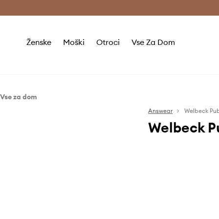
Brezplačna dostava in vračila (v vrednosti 80 € in več) >
Ženske
Moški
Otroci
Vse Za Dom
Vse za dom
Življenjski slog
Answear
Welbeck Pub
Welbeck P
Answear knjigarna
Ideje za darila
Knjige polne na
Publishing Group