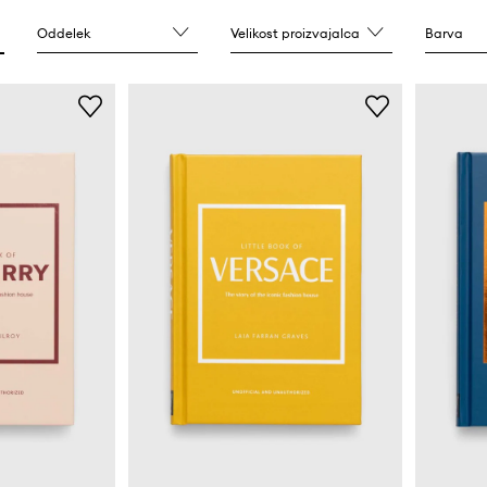
Oddelek
Velikost proizvajalca
Barva