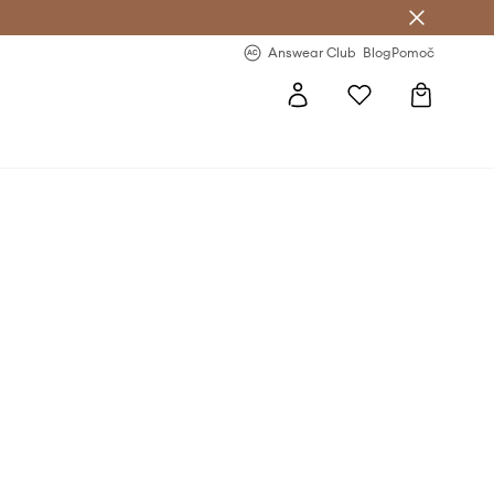
-20 % na prvo naročilo >
Premium Fashion Benefits >
Answear Club
Blog
Pomoč