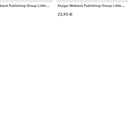
Knjiga Welbeck Publishing Group Little Book of Alexander McQueen, Karen Homer
Knjiga Welbeck Publishing Group Little Book of Givenchy, Karen Homer
23,90 €