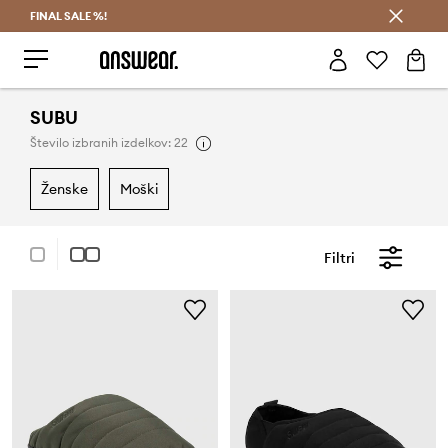
FINAL SALE %!
Prihrani z vpisom v Answear Club >
SUBU
Število izbranih izdelkov: 22
ženske
moški
Filtri