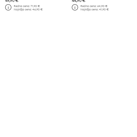
49,90 €
44,90 €
Redna cena:
71,90 €
Redna cena:
64,90 €
Najnižja cena:
46,90 €
Najnižja cena:
41,90 €