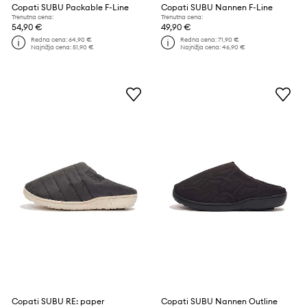
Copati SUBU Packable F-Line
Copati SUBU Nannen F-Line
Trenutna cena:
Trenutna cena:
54,90 €
49,90 €
Redna cena:
64,90 €
Redna cena:
71,90 €
Najnižja cena:
51,90 €
Najnižja cena:
46,90 €
Copati SUBU RE: paper
Copati SUBU Nannen Outline