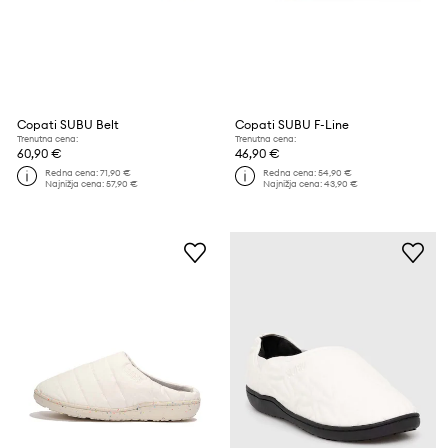
Copati SUBU Belt
Copati SUBU F-Line
Trenutna cena:
Trenutna cena:
60,90 €
46,90 €
Redna cena:
71,90 €
Redna cena:
54,90 €
Najnižja cena:
57,90 €
Najnižja cena:
43,90 €