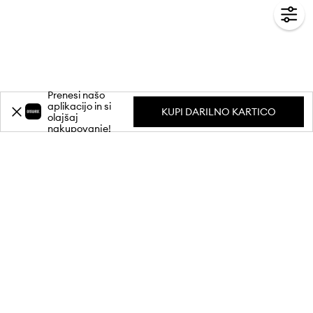
Prenesi našo
aplikacijo in si
KUPI DARILNO KARTICO
olajšaj
nakupovanje!
Prijavi se na naše e-novice in prejmi
-20 %
popust** pri prvem nakupu.