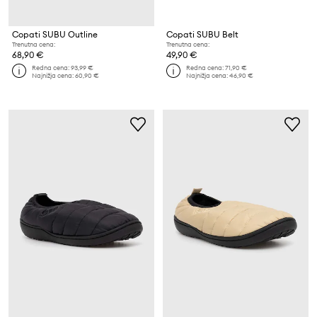
Copati SUBU Outline
Copati SUBU Belt
Trenutna cena:
Trenutna cena:
68,90 €
49,90 €
Redna cena:
93,99 €
Redna cena:
71,90 €
Najnižja cena:
60,90 €
Najnižja cena:
46,90 €