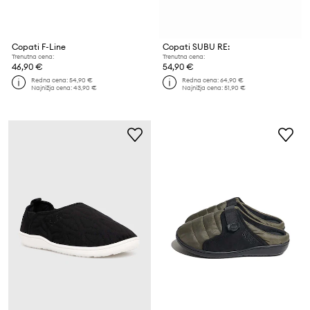
Copati F-Line
Copati SUBU RE:
Trenutna cena:
Trenutna cena:
46,90 €
54,90 €
Redna cena:
54,90 €
Redna cena:
64,90 €
Najnižja cena:
43,90 €
Najnižja cena:
51,90 €