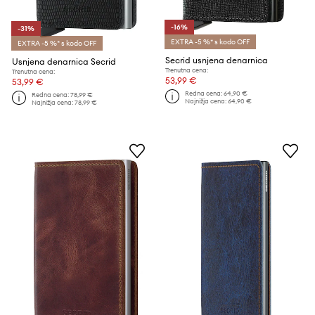
-16%
-31%
EXTRA -5 %* s kodo OFF
EXTRA -5 %* s kodo OFF
Secrid usnjena denarnica
Usnjena denarnica Secrid
Trenutna cena:
Trenutna cena:
53,99 €
53,99 €
Redna cena:
64,90 €
Redna cena:
78,99 €
Najnižja cena:
64,90 €
Najnižja cena:
78,99 €