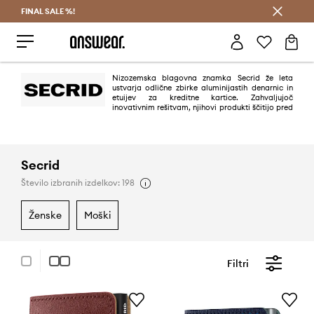
FINAL SALE %!
Prihrani z vpisom v Answear Club >
Nizozemska blagovna znamka Secrid že leta
ustvarja odlične zbirke aluminijastih denarnic in
etuijev za kreditne kartice. Zahvaljujoč
inovativnim rešitvam, njihovi produkti ščitijo pred
krajo bančnih podatkov na daljavo. Ponudba znamke Secrid obsega širok
izbor izdelkov, na voljo pa so v različnih barvah, vzorcih in teksturah. Vse je
izdelano iz visokokakovostnih materialov, opazimo pa lahko tudi, da
snovalci denarnic Secrid namenijo veliko pozornosti detajlom in jim tako
dodajo še dodatno "piko na i".
Secrid
Število izbranih izdelkov: 198
ženske
moški
Filtri