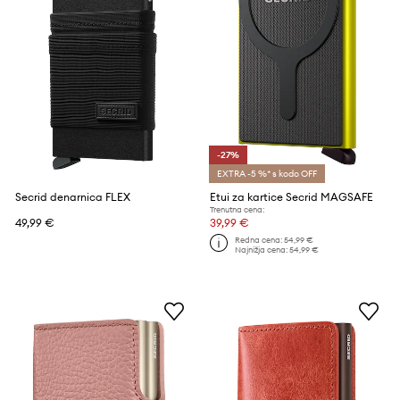
-27%
EXTRA -5 %* s kodo OFF
Secrid denarnica FLEX
Etui za kartice Secrid MAGSAFE
Trenutna cena:
49,99 €
39,99 €
Redna cena:
54,99 €
Najnižja cena:
54,99 €