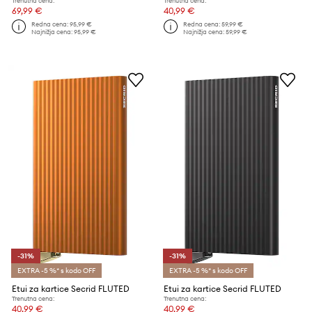
Trenutna cena:
Trenutna cena:
69,99 €
40,99 €
Redna cena:
95,99 €
Redna cena:
59,99 €
Najnižja cena:
95,99 €
Najnižja cena:
59,99 €
-31%
-31%
EXTRA -5 %* s kodo OFF
EXTRA -5 %* s kodo OFF
Etui za kartice Secrid FLUTED
Etui za kartice Secrid FLUTED
Trenutna cena:
Trenutna cena:
40,99 €
40,99 €