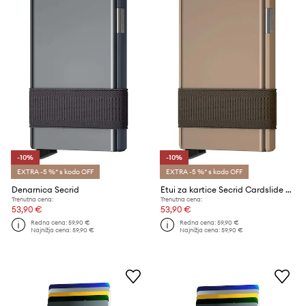
-10%
-10%
EXTRA -5 %* s kodo OFF
EXTRA -5 %* s kodo OFF
Denarnica Secrid
Etui za kartice Secrid Cardslide slide + MoneyBand Desert
Trenutna cena:
Trenutna cena:
53,90 €
53,90 €
Redna cena:
59,90 €
Redna cena:
59,90 €
Najnižja cena:
59,90 €
Najnižja cena:
59,90 €