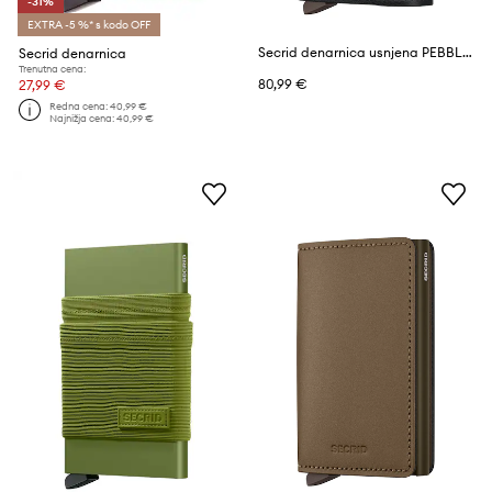
-31%
EXTRA -5 %* s kodo OFF
Secrid denarnica usnjena PEBBLE
Secrid denarnica
Trenutna cena:
80,99 €
27,99 €
Redna cena:
40,99 €
Najnižja cena:
40,99 €