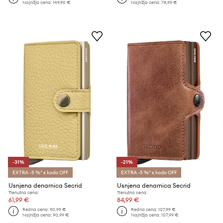
Najnižja cena:
149,90 €
Najnižja cena:
78,99 €
-31%
-21%
EXTRA -5 %* s kodo OFF
EXTRA -5 %* s kodo OFF
Usnjena denarnica Secrid
Usnjena denarnica Secrid
Trenutna cena:
Trenutna cena:
61,99 €
84,99 €
Redna cena:
90,99 €
Redna cena:
107,99 €
Najnižja cena:
90,99 €
Najnižja cena:
107,99 €