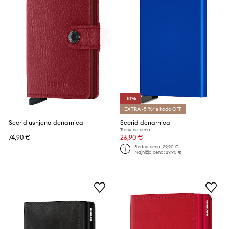
-10%
EXTRA -5 %* s kodo OFF
Secrid usnjena denarnica
Secrid denarnica
Trenutna cena:
74,90 €
26,90 €
Redna cena:
29,90 €
Najnižja cena:
29,90 €