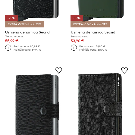
-20%
-10%
EXTRA -5 %* s kodo OFF
EXTRA -5 %* s kodo OFF
Usnjena denarnica Secrid
Usnjena denarnica Secrid
Trenutna cena:
Trenutna cena:
55,99 €
53,90 €
Redna cena:
90,99 €
Redna cena:
59,90 €
Najnižja cena:
69,99 €
Najnižja cena:
59,90 €