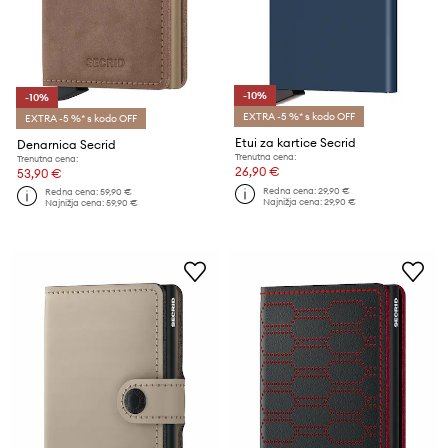
-10%
-10%
EXTRA -5 %* s kodo OFF
EXTRA -5 %* s kodo OFF
Etui za kartice Secrid
Denarnica Secrid
Trenutna cena:
Trenutna cena:
26,90 €
53,90 €
Redna cena:
29,90 €
Redna cena:
59,90 €
Najnižja cena:
29,90 €
Najnižja cena:
59,90 €