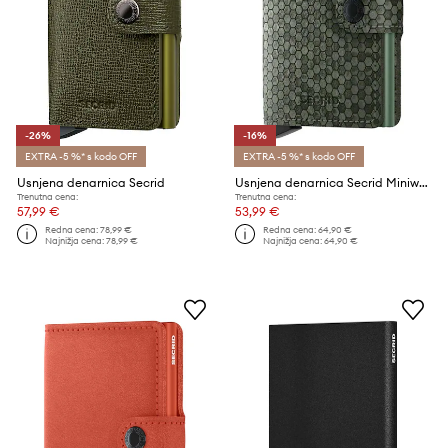
-26%
-16%
EXTRA -5 %* s kodo OFF
EXTRA -5 %* s kodo OFF
Usnjena denarnica Secrid
Usnjena denarnica Secrid Miniwallet Hexagon Green
Trenutna cena:
Trenutna cena:
57,99 €
53,99 €
Redna cena:
78,99 €
Redna cena:
64,90 €
Najnižja cena:
78,99 €
Najnižja cena:
64,90 €