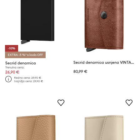
-10%
EXTRA -5 %* s kodo OFF
Secrid denarnica usnjena VINTAGE
Secrid denarnica
Trenutna cena:
80,99 €
26,90 €
Redna cena:
29,90 €
Najnižja cena:
29,90 €