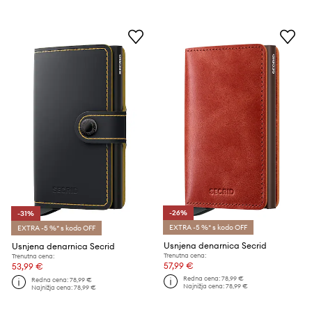
-26%
-31%
EXTRA -5 %* s kodo OFF
EXTRA -5 %* s kodo OFF
Usnjena denarnica Secrid
Usnjena denarnica Secrid
Trenutna cena:
Trenutna cena:
57,99 €
53,99 €
Redna cena:
78,99 €
Redna cena:
78,99 €
Najnižja cena:
78,99 €
Najnižja cena:
78,99 €