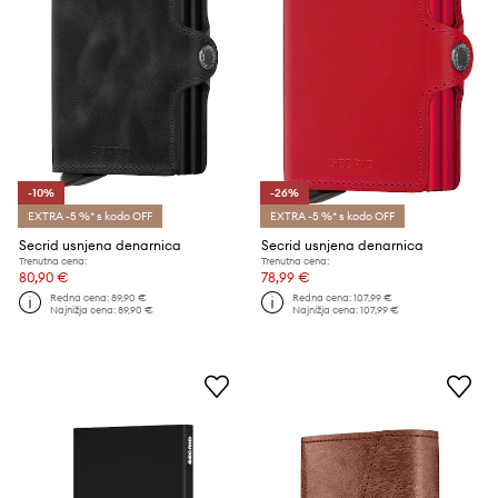
-10%
-26%
EXTRA -5 %* s kodo OFF
EXTRA -5 %* s kodo OFF
Secrid usnjena denarnica
Secrid usnjena denarnica
Trenutna cena:
Trenutna cena:
80,90 €
78,99 €
Redna cena:
89,90 €
Redna cena:
107,99 €
Najnižja cena:
89,90 €
Najnižja cena:
107,99 €