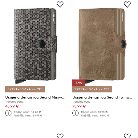
-17%
EXTRA -5 %* s kodo OFF
EXTRA -5 %* s kodo OFF
Usnjena denarnica Secrid Miniwallet Hexagon Grey
Usnjena denarnica Secrid Twinwallet Vintage Taupe
Trenutna cena:
Trenutna cena:
48,99 €
73,99 €
Redna cena:
64,90 €
Redna cena:
89,90 €
Najnižja cena:
53,99 €
Najnižja cena:
89,90 €