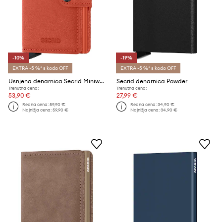
-10%
-19%
EXTRA -5 %* s kodo OFF
EXTRA -5 %* s kodo OFF
Usnjena denarnica Secrid Miniwallet Original Orange
Secrid denarnica Powder
Trenutna cena:
Trenutna cena:
53,90 €
27,99 €
Redna cena:
59,90 €
Redna cena:
34,90 €
Najnižja cena:
59,90 €
Najnižja cena:
34,90 €