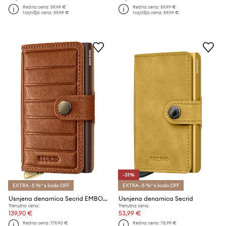
Redna cena:
59,99 €
Redna cena:
59,99 €
Najnižja cena:
59,99 €
Najnižja cena:
59,99 €
-31%
EXTRA -5 %* s kodo OFF
EXTRA -5 %* s kodo OFF
Usnjena denarnica Secrid EMBOSS LINES
Usnjena denarnica Secrid
Trenutna cena:
Trenutna cena:
139,90 €
53,99 €
Redna cena:
179,90 €
Redna cena:
78,99 €