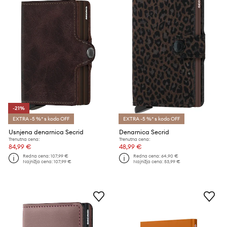
-21%
EXTRA -5 %* s kodo OFF
EXTRA -5 %* s kodo OFF
Usnjena denarnica Secrid
Denarnica Secrid
Trenutna cena:
Trenutna cena:
84,99 €
48,99 €
Redna cena:
107,99 €
Redna cena:
64,90 €
Najnižja cena:
107,99 €
Najnižja cena:
53,99 €