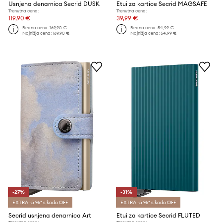
Usnjena denarnica Secrid DUSK
Etui za kartice Secrid MAGSAFE
Trenutna cena:
Trenutna cena:
119,90 €
39,99 €
Redna cena:
169,90 €
Redna cena:
54,99 €
Najnižja cena:
169,90 €
Najnižja cena:
54,99 €
-27%
-31%
EXTRA -5 %* s kodo OFF
EXTRA -5 %* s kodo OFF
Secrid usnjena denarnica Art
Etui za kartice Secrid FLUTED