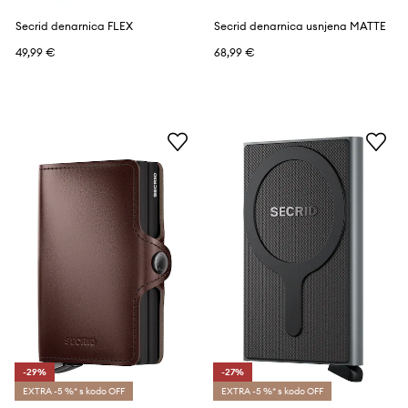
Secrid denarnica FLEX
Secrid denarnica usnjena MATTE
49,99 €
68,99 €
-29%
-27%
EXTRA -5 %* s kodo OFF
EXTRA -5 %* s kodo OFF