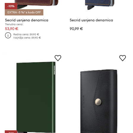
-10%
EXTRA -5 %* s kodo OFF
Secrid usnjena denarnica
Secrid usnjena denarnica
Trenutna cena:
53,90 €
90,99 €
Redna cena:
59,90 €
Najnižja cena:
59,90 €