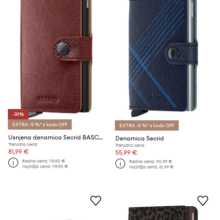
-31%
EXTRA -5 %* s kodo OFF
EXTRA -5 %* s kodo OFF
Usnjena denarnica Secrid BASCO
Denarnica Secrid
Trenutna cena:
Trenutna cena:
81,99 €
55,99 €
Redna cena:
119,90 €
Redna cena:
90,99 €
Najnižja cena:
119,90 €
Najnižja cena:
61,99 €