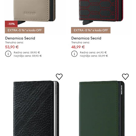
-10%
EXTRA -5 %* s kodo OFF
EXTRA -5 %* s kodo OFF
Denarnica Secrid
Denarnica Secrid
Trenutna cena:
Trenutna cena:
53,90 €
48,99 €
Redna cena:
59,90 €
Redna cena:
64,90 €
Najnižja cena:
59,90 €
Najnižja cena:
53,99 €