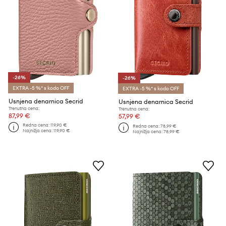
-26%
-26%
EXTRA -5 %* s kodo OFF
EXTRA -5 %* s kodo OFF
Usnjena denarnica Secrid
Usnjena denarnica Secrid
Trenutna cena:
Trenutna cena:
87,99 €
57,99 €
Redna cena:
119,90 €
Redna cena:
78,99 €
Najnižja cena:
119,90 €
Najnižja cena:
78,99 €