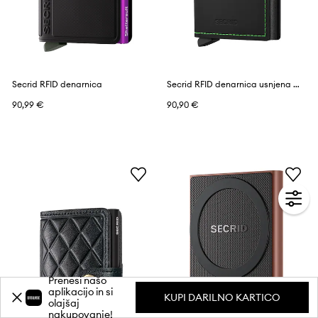
Secrid RFID denarnica
Secrid RFID denarnica usnjena MATTE
90,99 €
90,90 €
Prenesi našo
aplikacijo in si
KUPI DARILNO KARTICO
olajšaj
nakupovanje!