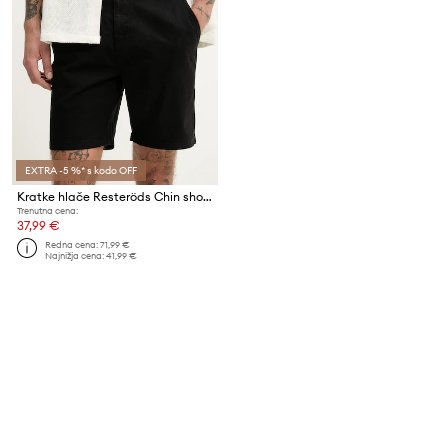
EXTRA -5 %* s kodo OFF
Kratke hlače Resteröds Chin shorts
Trenutna cena:
37,99 €
Redna cena:
71,99 €
Najnižja cena:
41,99 €