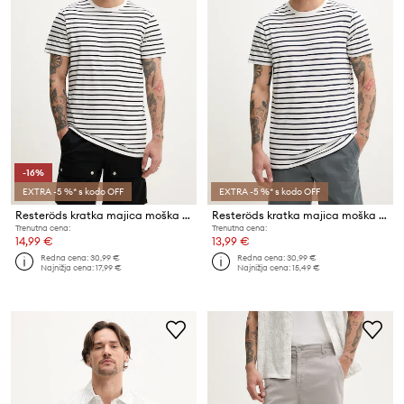
-16%
EXTRA -5 %* s kodo OFF
EXTRA -5 %* s kodo OFF
Resteröds kratka majica moška bombažna Bamboo Tee
Resteröds kratka majica moška bombažna Bamboo Tee
Trenutna cena:
Trenutna cena:
14,99 €
13,99 €
Redna cena:
30,99 €
Redna cena:
30,99 €
Najnižja cena:
17,99 €
Najnižja cena:
15,49 €