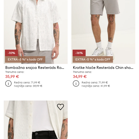
-10%
-16%
EXTRA -5 %* s kodo OFF
EXTRA -5 %* s kodo OFF
Bombažna srajca Resteröds Ron Shirt
Kratke hlače Resteröds Chin shorts
Trenutna cena:
Trenutna cena:
35,99 €
34,99 €
Redna cena:
71,99 €
Redna cena:
71,99 €
Najnižja cena:
39,99 €
Najnižja cena:
41,99 €