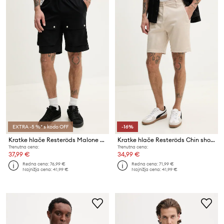
EXTRA -5 %* s kodo OFF
-16%
Kratke hlače Resteröds Malone shorts
Kratke hlače Resteröds Chin shorts
Trenutna cena:
Trenutna cena:
37,99 €
34,99 €
Redna cena:
76,99 €
Redna cena:
71,99 €
Najnižja cena:
41,99 €
Najnižja cena:
41,99 €