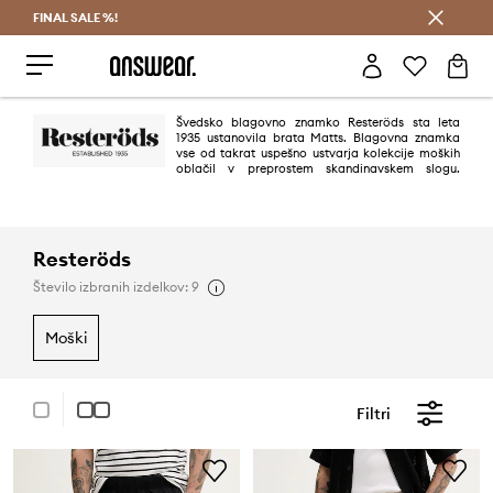
FINAL SALE %!
Prihrani z vpisom v Answear Club >
Švedsko blagovno znamko Resteröds sta leta
1935 ustanovila brata Matts. Blagovna znamka
vse od takrat uspešno ustvarja kolekcije moških
oblačil v preprostem skandinavskem slogu.
Resteröds se osredotoča predvsem na klasiko, hkrati pa ne pozablja na
prevladujoče trende.
Resteröds
Število izbranih izdelkov: 9
moški
Filtri