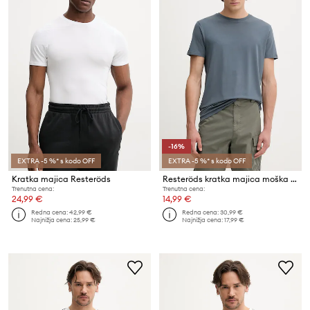
-16%
EXTRA -5 %* s kodo OFF
EXTRA -5 %* s kodo OFF
Kratka majica Resteröds
Resteröds kratka majica moška bombažna Bamboo Tee
Trenutna cena:
Trenutna cena:
24,99 €
14,99 €
Redna cena:
42,99 €
Redna cena:
30,99 €
Najnižja cena:
25,99 €
Najnižja cena:
17,99 €