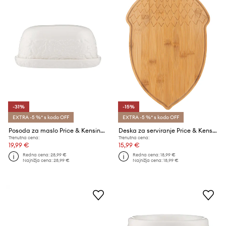
-31%
-15%
EXTRA -5 %* s kodo OFF
EXTRA -5 %* s kodo OFF
Posoda za maslo Price & Kensington Acorn
Deska za serviranje Price & Kensington Woodland
Trenutna cena:
Trenutna cena:
19,99 €
15,99 €
Redna cena:
28,99 €
Redna cena:
18,99 €
Najnižja cena:
28,99 €
Najnižja cena:
18,99 €