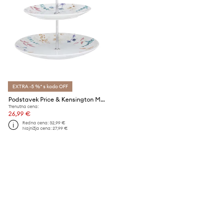
EXTRA -5 %* s kodo OFF
Podstavek Price & Kensington Meadow
Trenutna cena:
26,99 €
Redna cena:
32,99 €
Najnižja cena:
27,99 €