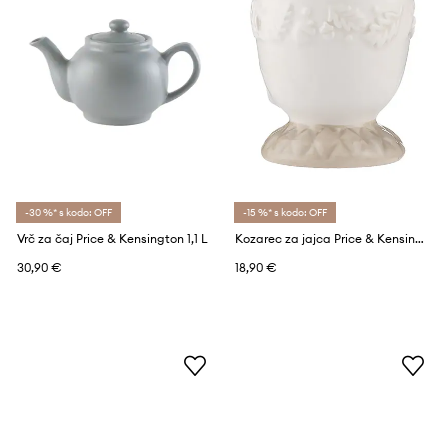
-30 %* s kodo: OFF
-15 %* s kodo: OFF
Vrč za čaj Price & Kensington 1,1 L
Kozarec za jajca Price & Kensington Acorn 2-pack
30,90 €
18,90 €