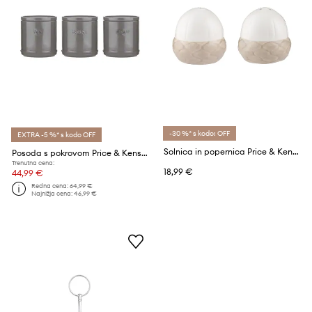
-30 %* s kodo: OFF
EXTRA -5 %* s kodo OFF
Solnica in popernica Price & Kensington
Posoda s pokrovom Price & Kensington 3-pack
Trenutna cena:
18,99 €
44,99 €
Redna cena:
64,99 €
Najnižja cena:
46,99 €