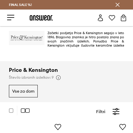
FINAL SALE %!
Prihrani z vpisom v Answear Club >
Začetki podjetja Price & Kensington segajo v leto
1896. Blagovna znamka je hitro postala znana po
svojih značilnih izdelkih. Ponudba Price &
Kensington vključuje čudovite keramične izdelke
in kuhinjske dodatke.
Price & Kensington
Število izbranih izdelkov: 9
vse za dom
Filtri