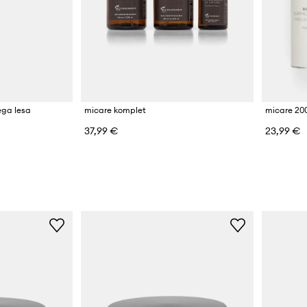
ega lesa
micare komplet
micare 20
37,99 €
23,99 €