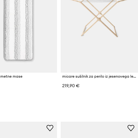
 umetne mase
micare sušilnik za perilo iz jesenovega lesa
219,90 €