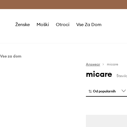
Brezplačna dostava in vračila (v vrednosti 80 € in več) >
Ženske
Moški
Otroci
Vse Za Dom
Vse za dom
Kopalnica
Answear
micare
micare
Kopalniški pripomočki
Števil
Pralnica
Od popularnih