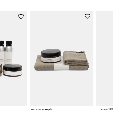
micare komplet
micare 20