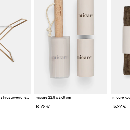
micare sušilnik za perilo iz hrastovega lesa
micare 22,8 x 27,8 cm
micare kop
16,99 €
16,99 €