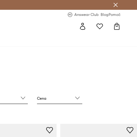
-20 % na prvo naročilo >
Premium Fashion Benefits >
Answear Club
Blog
Pomoč
Cena