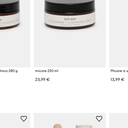
alnico 280 g
micare 250 ml
Micare iz
23,99 €
13,99 €