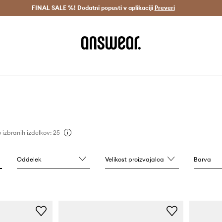
Dostava v 3 dneh >
FINAL SALE %! Dodatni popusti v aplikaciji
Prihrani z vpisom v Answear Club >
Preveri
o izbranih izdelkov: 25
Oddelek
Velikost proizvajalca
Barva