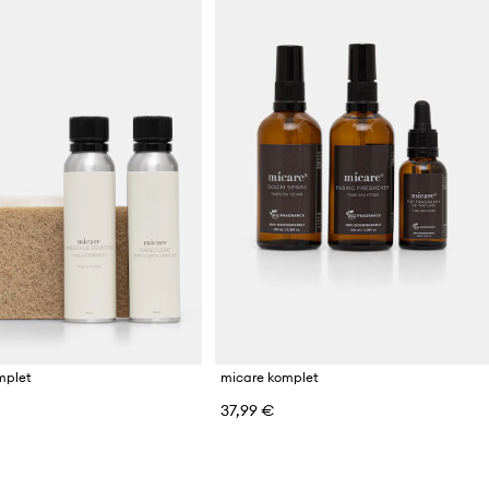
mplet
micare komplet
37,99 €