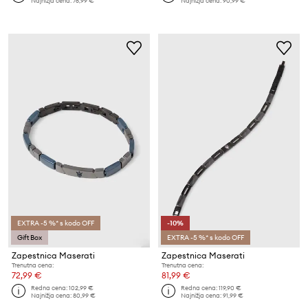
Najnižja cena:
76,99 €
Najnižja cena:
90,99 €
EXTRA -5 %* s kodo OFF
-10%
Gift Box
EXTRA -5 %* s kodo OFF
Zapestnica Maserati
Zapestnica Maserati
Trenutna cena:
Trenutna cena:
72,99 €
81,99 €
Redna cena:
102,99 €
Redna cena:
119,90 €
Najnižja cena:
80,99 €
Najnižja cena:
91,99 €