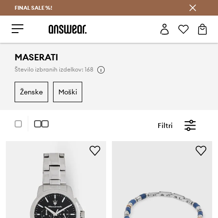
FINAL SALE %!
Prihrani z vpisom v Answear Club >
MASERATI
Število izbranih izdelkov: 168
ženske
moški
Filtri