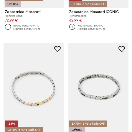
Gift Box
EXTRA -5 %* s kodo OFF
Zapestnica Maserati
Zapestnica Maserati ICONIC
Trenutna cena:
Trenutna cena:
72,99 €
62,99 €
Redna cena:
90,99 €
Redna cena:
80,99 €
Najnižja cena:
79,99 €
Najnižja cena:
80,99 €
-23%
EXTRA -5 %* s kodo OFF
EXTRA -5 %* s kodo OFF
Gift Box