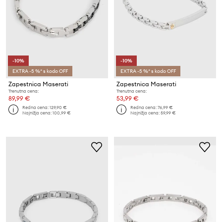
-10%
-10%
EXTRA -5 %* s kodo OFF
EXTRA -5 %* s kodo OFF
Zapestnica Maserati
Zapestnica Maserati
Trenutna cena:
Trenutna cena:
89,99 €
53,99 €
Redna cena:
129,90 €
Redna cena:
76,99 €
Najnižja cena:
100,99 €
Najnižja cena:
59,99 €