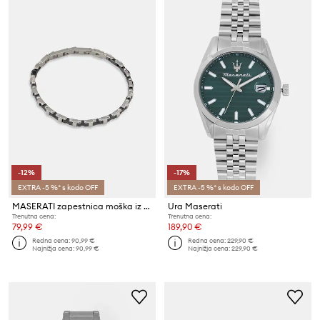
-12%
-17%
EXTRA -5 %* s kodo OFF
EXTRA -5 %* s kodo OFF
MASERATI zapestnica moška iz nerjavečega jekla CERAMIC
Ura Maserati
Trenutna cena:
Trenutna cena:
79,99 €
189,90 €
Redna cena:
90,99 €
Redna cena:
229,90 €
Najnižja cena:
90,99 €
Najnižja cena:
229,90 €