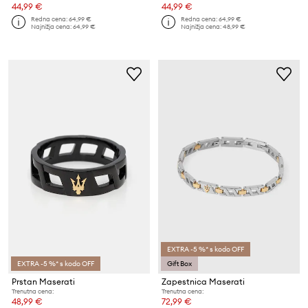
44,99 €
44,99 €
Redna cena:
64,99 €
Redna cena:
64,99 €
Najnižja cena:
64,99 €
Najnižja cena:
48,99 €
EXTRA -5 %* s kodo OFF
EXTRA -5 %* s kodo OFF
Gift Box
Prstan Maserati
Zapestnica Maserati
Trenutna cena:
Trenutna cena:
48,99 €
72,99 €