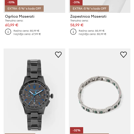
-10%
-31%
EXTRA -5 %* s kodo OFF
EXTRA -5 %* s kodo OFF
Ogrlica Maserati
Zapestnica Maserati
Trenutna cena:
Trenutna cena:
60,99 €
58,99 €
Redna cena:
85,99 €
Redna cena:
85,99 €
Najnižja cena:
67,99 €
Najnižja cena:
85,99 €
-32%