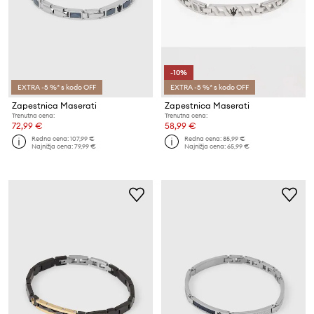
-10%
EXTRA -5 %* s kodo OFF
EXTRA -5 %* s kodo OFF
Zapestnica Maserati
Zapestnica Maserati
Trenutna cena:
Trenutna cena:
72,99 €
58,99 €
Redna cena:
107,99 €
Redna cena:
85,99 €
Najnižja cena:
79,99 €
Najnižja cena:
65,99 €