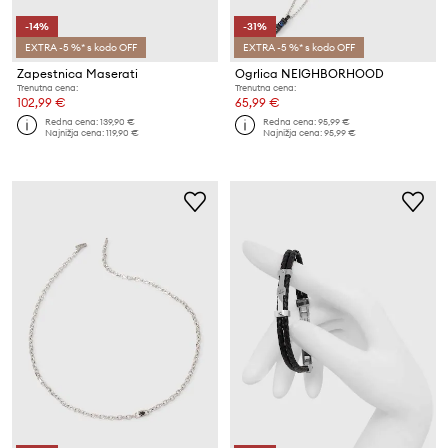
-14%
-31%
EXTRA -5 %* s kodo OFF
EXTRA -5 %* s kodo OFF
Zapestnica Maserati
Ogrlica NEIGHBORHOOD
Trenutna cena:
Trenutna cena:
102,99 €
65,99 €
Redna cena:
139,90 €
Redna cena:
95,99 €
Najnižja cena:
119,90 €
Najnižja cena:
95,99 €