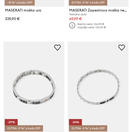
-15 %* s kodo: OFF
EXTRA -5 %* s kodo OFF
MASERATI moška ura
MASERATI Zapestnica moška nerjaveče jeklo CERAMIC
Trenutna cena:
339,90 €
69,99 €
Redna cena:
102,99 €
Najnižja cena:
102,99 €
-29%
-30%
EXTRA -5 %* s kodo OFF
EXTRA -5 %* s kodo OFF