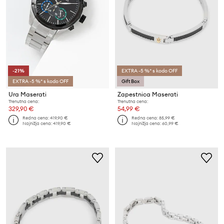
-21%
EXTRA -5 %* s kodo OFF
EXTRA -5 %* s kodo OFF
Gift Box
Ura Maserati
Zapestnica Maserati
Trenutna cena:
Trenutna cena:
329,90 €
54,99 €
Redna cena:
419,90 €
Redna cena:
85,99 €
Najnižja cena:
419,90 €
Najnižja cena:
60,99 €