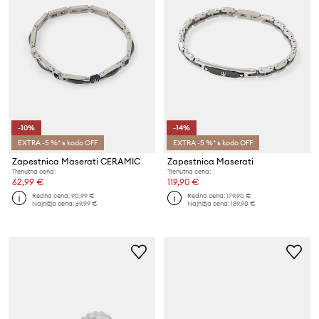
-10%
-14%
EXTRA -5 %* s kodo OFF
EXTRA -5 %* s kodo OFF
Zapestnica Maserati CERAMIC
Zapestnica Maserati
Trenutna cena:
Trenutna cena:
62,99 €
119,90 €
Redna cena:
90,99 €
Redna cena:
179,90 €
Najnižja cena:
69,99 €
Najnižja cena:
139,90 €