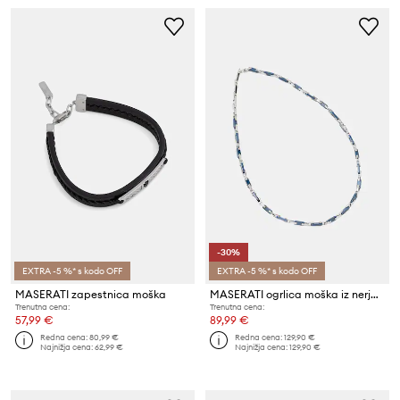
-30%
EXTRA -5 %* s kodo OFF
EXTRA -5 %* s kodo OFF
MASERATI zapestnica moška
MASERATI ogrlica moška iz nerjavečega jekla CERAMIC
Trenutna cena:
Trenutna cena:
57,99 €
89,99 €
Redna cena:
80,99 €
Redna cena:
129,90 €
Najnižja cena:
62,99 €
Najnižja cena:
129,90 €