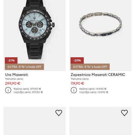
-21%
-20%
EXTRA -5 %* s kodo OFF
EXTRA -5 %* s kodo OFF
Ura Maserati
Zapestnica Maserati CERAMIC
Trenutna cena:
Trenutna cena:
299,90 €
119,90 €
Redna cena:
379,90 €
Redna cena:
149,90 €
Najnižja cena:
379,90 €
Najnižja cena:
149,90 €