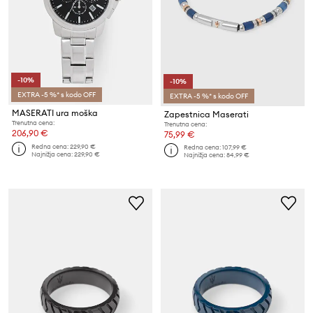
-10%
-10%
EXTRA -5 %* s kodo OFF
EXTRA -5 %* s kodo OFF
MASERATI ura moška
Zapestnica Maserati
Trenutna cena:
Trenutna cena:
206,90 €
75,99 €
Redna cena:
229,90 €
Redna cena:
107,99 €
Najnižja cena:
229,90 €
Najnižja cena:
84,99 €