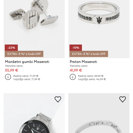
-22%
-10%
EXTRA -5 %* s kodo OFF
EXTRA -5 %* s kodo OFF
Manšetni gumbi Maserati
Prstan Maserati
Trenutna cena:
Trenutna cena:
55,99 €
41,99 €
Redna cena:
71,99 €
Redna cena:
59,99 €
Najnižja cena:
71,99 €
Najnižja cena:
46,99 €