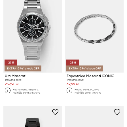
-23%
-23%
EXTRA -5 %* s kodo OFF
EXTRA -5 %* s kodo OFF
Ura Maserati
Zapestnica Maserati ICONIC
Trenutna cena:
Trenutna cena:
259,90 €
69,99 €
Redna cena:
339,90 €
Redna cena:
90,99 €
Najnižja cena:
339,90 €
Najnižja cena:
90,99 €