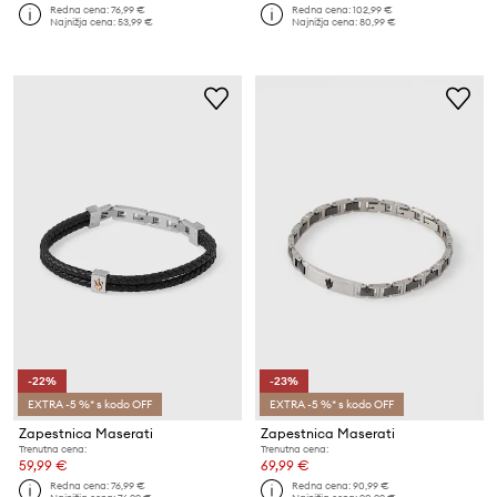
Redna cena:
76,99 €
Redna cena:
102,99 €
Najnižja cena:
53,99 €
Najnižja cena:
80,99 €
-22%
-23%
EXTRA -5 %* s kodo OFF
EXTRA -5 %* s kodo OFF
Zapestnica Maserati
Zapestnica Maserati
Trenutna cena:
Trenutna cena:
59,99 €
69,99 €
Redna cena:
76,99 €
Redna cena:
90,99 €