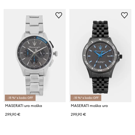
-15 %* s kodo: OFF
-15 %* s kodo: OFF
MASERATI ura moška
MASERATI moška ura
299,90 €
299,90 €