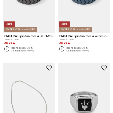
-31%
-31%
EXTRA -5 %* s kodo OFF
EXTRA -5 %* s kodo OFF
MASERATI prstan moški CERAMIC
MASERATI prstan moški keramičen
Trenutna cena:
Trenutna cena:
48,99 €
48,99 €
Redna cena:
71,99 €
Redna cena:
71,99 €
Najnižja cena:
71,99 €
Najnižja cena:
71,99 €