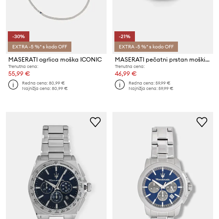
-30%
-21%
EXTRA -5 %* s kodo OFF
EXTRA -5 %* s kodo OFF
MASERATI ogrlica moška ICONIC
MASERATI pečatni prstan moški iz kovine ICONIC
Trenutna cena:
Trenutna cena:
55,99 €
46,99 €
Redna cena:
80,99 €
Redna cena:
59,99 €
Najnižja cena:
80,99 €
Najnižja cena:
59,99 €