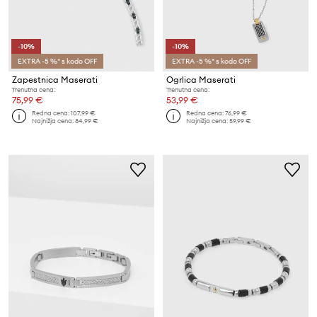
-10%
-10%
EXTRA -5 %* s kodo OFF
EXTRA -5 %* s kodo OFF
Zapestnica Maserati
Ogrlica Maserati
Trenutna cena:
Trenutna cena:
75,99 €
53,99 €
Redna cena:
107,99 €
Redna cena:
76,99 €
Najnižja cena:
84,99 €
Najnižja cena:
59,99 €