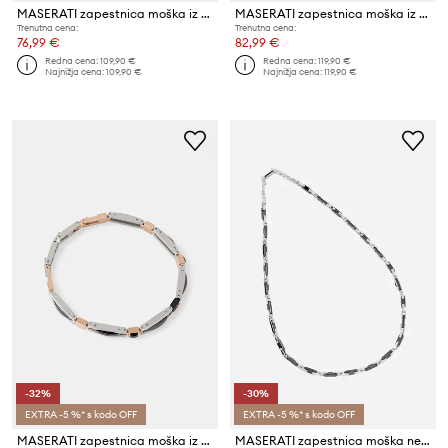
MASERATI zapestnica moška iz nerjavečega jekla CERAMIC
MASERATI zapestnica moška iz nerjavečega jekla z diamantom DIAMONDS
Trenutna cena:
Trenutna cena:
76,99 €
82,99 €
Redna cena:
109,90 €
Redna cena:
119,90 €
Najnižja cena:
109,90 €
Najnižja cena:
119,90 €
-32%
-30%
EXTRA -5 %* s kodo OFF
EXTRA -5 %* s kodo OFF
MASERATI zapestnica moška iz nerjavečega jekla s kristalom in keramiko
MASERATI zapestnica moška nerjaveče jeklo CERAMIC