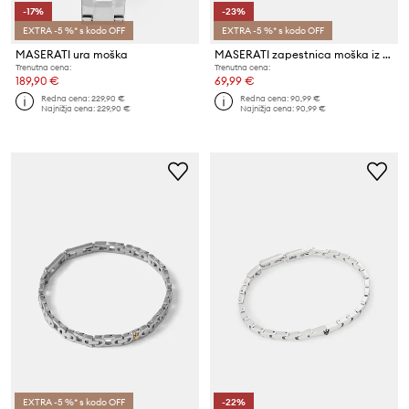
-17%
-23%
EXTRA -5 %* s kodo OFF
EXTRA -5 %* s kodo OFF
MASERATI ura moška
MASERATI zapestnica moška iz nerjavečega jekla CERAMIC
Trenutna cena:
Trenutna cena:
189,90 €
69,99 €
Redna cena:
229,90 €
Redna cena:
90,99 €
Najnižja cena:
229,90 €
Najnižja cena:
90,99 €
EXTRA -5 %* s kodo OFF
-22%