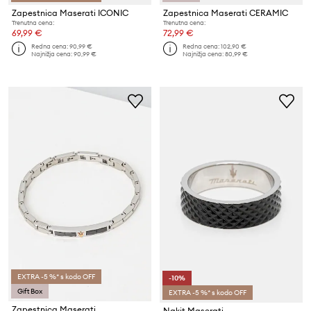
Zapestnica Maserati ICONIC
Zapestnica Maserati CERAMIC
Trenutna cena:
Trenutna cena:
69,99 €
72,99 €
Redna cena:
90,99 €
Redna cena:
102,90 €
Najnižja cena:
90,99 €
Najnižja cena:
80,99 €
EXTRA -5 %* s kodo OFF
-10%
Gift Box
EXTRA -5 %* s kodo OFF
Zapestnica Maserati
Nakit Maserati