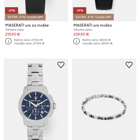
-21%
-19%
EXTRA -5 %* s kodo OFF
EXTRA -5 %* s kodo OFF
MASERATI ura za moške
MASERATI ura moška
Trenutna cena:
Trenutna cena:
219,90 €
209,90 €
Redna cena:
279,90 €
Redna cena:
259,90 €
Najnižja cena:
279,90 €
Najnižja cena:
259,90 €