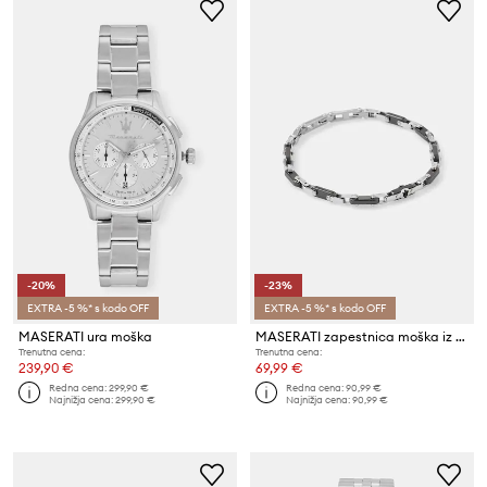
-20%
-23%
EXTRA -5 %* s kodo OFF
EXTRA -5 %* s kodo OFF
MASERATI ura moška
MASERATI zapestnica moška iz nerjavečega jekla in keramike
Trenutna cena:
Trenutna cena:
239,90 €
69,99 €
Redna cena:
299,90 €
Redna cena:
90,99 €
Najnižja cena:
299,90 €
Najnižja cena:
90,99 €