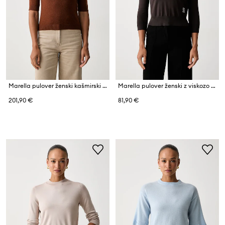
Marella pulover ženski kašmirski MLLCALLE
Marella pulover ženski z viskozo Emme by Marella
201,90 €
81,90 €