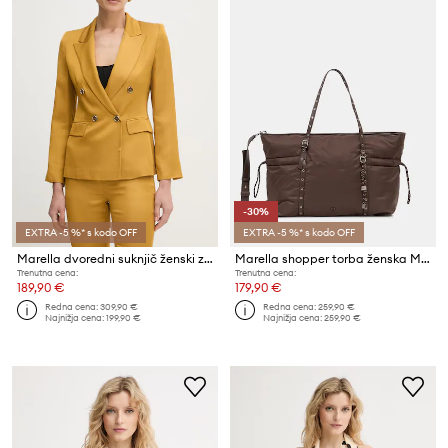
-30%
EXTRA -5 %* s kodo OFF
EXTRA -5 %* s kodo OFF
Marella dvoredni suknjič ženski z viskozo CHARME
Marella shopper torba ženska MLAACINOSO
Trenutna cena:
Trenutna cena:
189,90 €
179,90 €
Redna cena:
309,90 €
Redna cena:
259,90 €
Najnižja cena:
199,90 €
Najnižja cena:
259,90 €