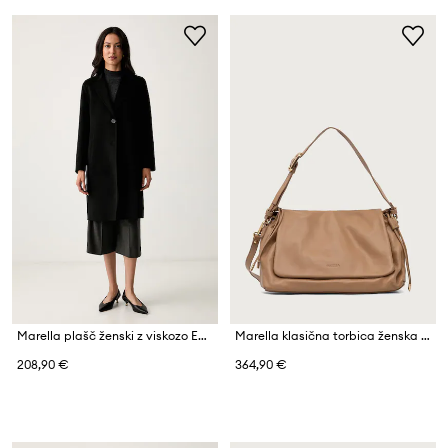
Marella plašč ženski z viskozo Emme by Marella
Marella klasična torbica ženska usnjena MLAWEST
208,90 €
364,90 €