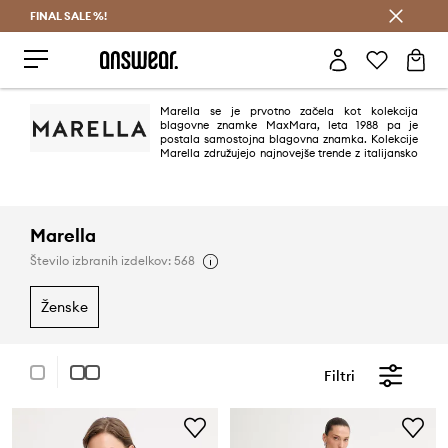
FINAL SALE %!
Prihrani z vpisom v Answear Club >
Marella se je prvotno začela kot kolekcija
blagovne znamke MaxMara, leta 1988 pa je
postala samostojna blagovna znamka. Kolekcije
Marella združujejo najnovejše trende z italijansko
eleganco. Ustvarjene so za sodobne, dinamične ženske, ki se osredotočajo
na brezčasnost in kakovost v modi.
Marella
Število izbranih izdelkov: 568
ženske
Filtri