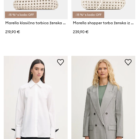
-15 %* s kodo: OFF
-15 %* s kodo: OFF
Marella klasična torbica ženska iz umetnega usnja MLAESTREMO
Marella shopper torba ženska iz umetnega usnja MLASPUMA
219,90 €
239,90 €