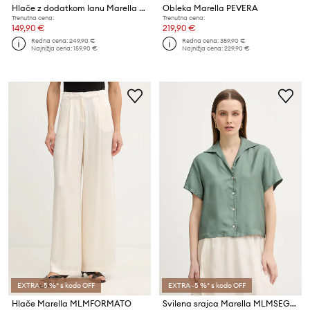
Hlače z dodatkom lanu Marella MLMALAMARONOFOU
Obleka Marella PEVERA
Trenutna cena:
Trenutna cena:
149,90 €
219,90 €
Redna cena:
249,90 €
Redna cena:
359,90 €
Najnižja cena:
159,90 €
Najnižja cena:
229,90 €
EXTRA -5 %* s kodo OFF
EXTRA -5 %* s kodo OFF
Hlače Marella MLMFORMATO
Svilena srajca Marella MLMSEGNALE