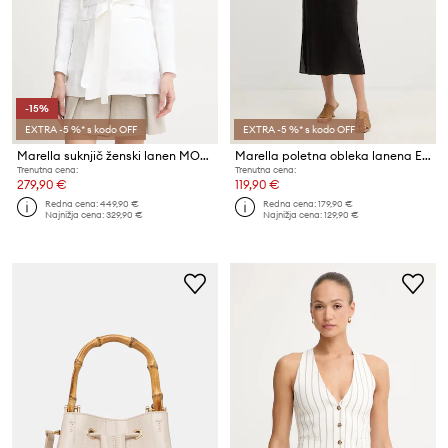
-15%
EXTRA -5 %* s kodo OFF
EXTRA -5 %* s kodo OFF
Marella suknjič ženski lanen MODICO
Marella poletna obleka lanena Emme by Marella
Trenutna cena:
Trenutna cena:
279,90 €
119,90 €
Redna cena:
449,90 €
Redna cena:
179,90 €
Najnižja cena:
329,90 €
Najnižja cena:
129,90 €