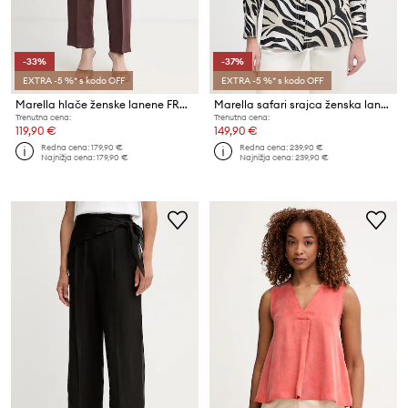
-33%
-37%
EXTRA -5 %* s kodo OFF
EXTRA -5 %* s kodo OFF
Marella hlače ženske lanene FRAGOLA
Marella safari srajca ženska lanena PERGOLA
Trenutna cena:
Trenutna cena:
119,90 €
149,90 €
Redna cena:
179,90 €
Redna cena:
239,90 €
Najnižja cena:
179,90 €
Najnižja cena:
239,90 €