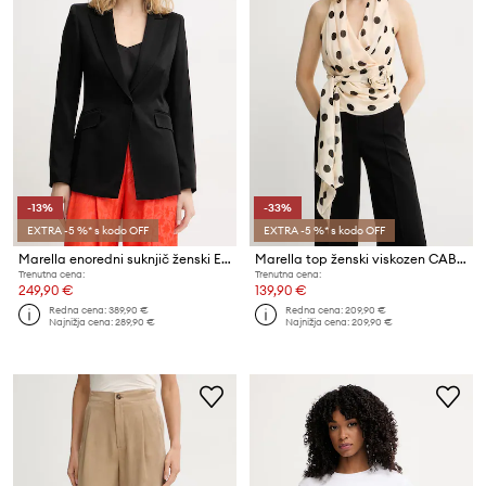
-13%
-33%
EXTRA -5 %* s kodo OFF
EXTRA -5 %* s kodo OFF
Marella enoredni suknjič ženski ETEREO
Marella top ženski viskozen CABINA
Trenutna cena:
Trenutna cena:
249,90 €
139,90 €
Redna cena:
389,90 €
Redna cena:
209,90 €
Najnižja cena:
289,90 €
Najnižja cena:
209,90 €