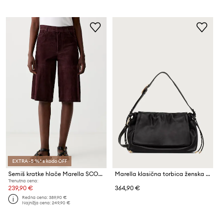
EXTRA -5 %* s kodo OFF
Semiš kratke hlače Marella SCOGLIO
Marella klasična torbica ženska usnjena MLAWEST
Trenutna cena:
239,90 €
364,90 €
Redna cena:
389,90 €
Najnižja cena:
249,90 €