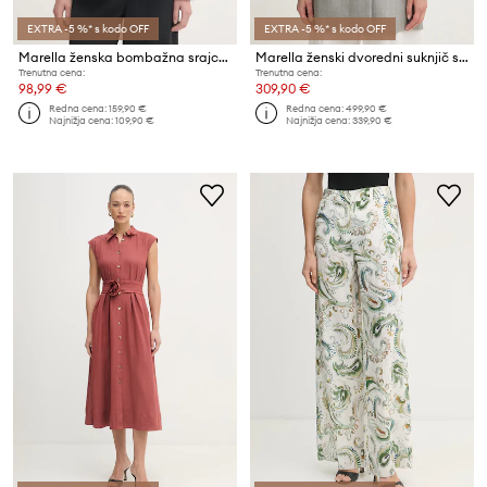
EXTRA -5 %* s kodo OFF
EXTRA -5 %* s kodo OFF
Marella ženska bombažna srajca MLTLEGUME
Marella ženski dvoredni suknjič s svilo CERA
Trenutna cena:
Trenutna cena:
98,99 €
309,90 €
Redna cena:
159,90 €
Redna cena:
499,90 €
Najnižja cena:
109,90 €
Najnižja cena:
339,90 €