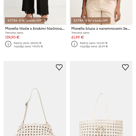
EXTRA -5 %* s kodo OFF
EXTRA -5 %* s kodo OFF
Marella hlače s širokimi hlačnicami ženske lanene SOLISTA
Marella bluza z naramnicami ženska iz liocela Emme by Marella
Trenutna cena:
Trenutna cena:
139,90 €
61,99 €
Redna cena:
229,90 €
Redna cena:
102,90 €
Najnižja cena:
149,90 €
Najnižja cena:
65,99 €