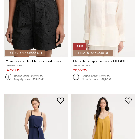
-38%
EXTRA -5 %* s kodo OFF
EXTRA -5 %* s kodo OFF
Marella kratke hlače ženske bombažne MIELE
Marella srajca ženska COSMO
Trenutna cena:
Trenutna cena:
149,90 €
98,99 €
Redna cena:
229,90 €
Redna cena:
159,90 €
Najnižja cena:
159,90 €
Najnižja cena:
159,90 €