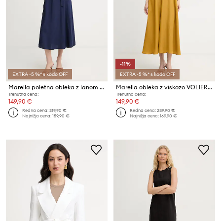
-11%
EXTRA -5 %* s kodo OFF
EXTRA -5 %* s kodo OFF
Marella poletna obleka z lanom Emme by Marella
Marella obleka z viskozo VOLIERA
Trenutna cena:
Trenutna cena:
149,90 €
149,90 €
Redna cena:
219,90 €
Redna cena:
239,90 €
Najnižja cena:
159,90 €
Najnižja cena:
169,90 €