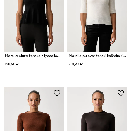
Marella bluza ženska z lyocellom MLSRAPACE
Marella pulover ženski kašmirski MLLCALLE
128,90 €
201,90 €