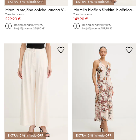
EXTRA -5 %* s kodo OFF
EXTRA -5 %* s kodo OFF
Marella srajčna obleka lanena VENTO
Marella hlače s širokimi hlačnicami ženske lanene DOMINO
Trenutna cena:
Trenutna cena:
229,90 €
149,90 €
Redna cena:
379,90 €
Redna cena:
239,90 €
Najnižja cena:
239,90 €
Najnižja cena:
159,90 €
EXTRA -5 %* s kodo OFF
EXTRA -5 %* s kodo OFF