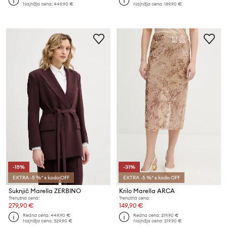
Najnižja cena:
449,90 €
Najnižja cena:
189,90 €
-15%
-31%
EXTRA -5 %* s kodo OFF
EXTRA -5 %* s kodo OFF
Suknjič Marella ZERBINO
Krilo Marella ARCA
Trenutna cena:
Trenutna cena:
279,90 €
149,90 €
Redna cena:
449,90 €
Redna cena:
219,90 €
Najnižja cena:
329,90 €
Najnižja cena:
219,90 €