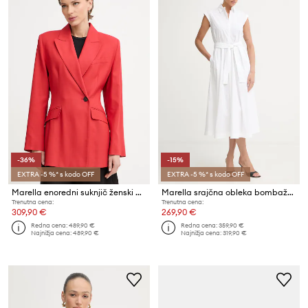
-36%
-15%
EXTRA -5 %* s kodo OFF
EXTRA -5 %* s kodo OFF
Marella enoredni suknjič ženski CAMPALE
Marella srajčna obleka bombažna PADANA1
Trenutna cena:
Trenutna cena:
309,90 €
269,90 €
Redna cena:
489,90 €
Redna cena:
359,90 €
Najnižja cena:
489,90 €
Najnižja cena:
319,90 €