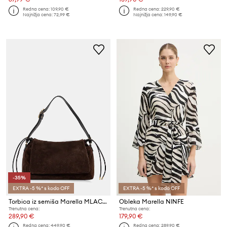
Redna cena:
109,90 €
Redna cena:
229,90 €
Najnižja cena:
72,99 €
Najnižja cena:
149,90 €
-35%
EXTRA -5 %* s kodo OFF
EXTRA -5 %* s kodo OFF
Torbica iz semiša Marella MLACARDATO
Obleka Marella NINFE
Trenutna cena:
Trenutna cena:
289,90 €
179,90 €
Redna cena:
449,90 €
Redna cena:
289,90 €