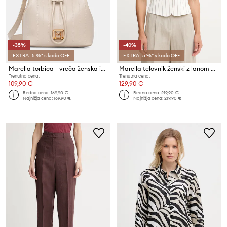
-35%
-40%
EXTRA -5 %* s kodo OFF
EXTRA -5 %* s kodo OFF
Marella torbica - vreča ženska iz umetnega usnja MLAFORMOSA
Marella telovnik ženski z lanom TESO
Trenutna cena:
Trenutna cena:
109,90 €
129,90 €
Redna cena:
169,90 €
Redna cena:
219,90 €
Najnižja cena:
169,90 €
Najnižja cena:
219,90 €