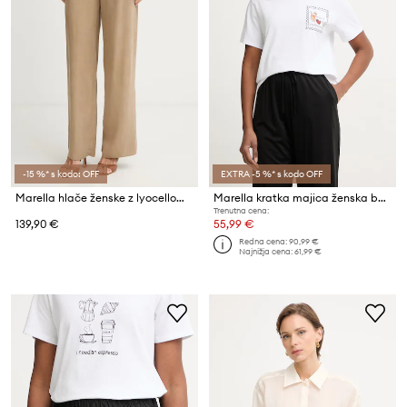
-15 %* s kodo: OFF
EXTRA -5 %* s kodo OFF
Marella hlače ženske z lyocellom Emme by Marella
Marella kratka majica ženska bombažna z elastanom Emme by Marella
Trenutna cena:
139,90 €
55,99 €
Redna cena:
90,99 €
Najnižja cena:
61,99 €