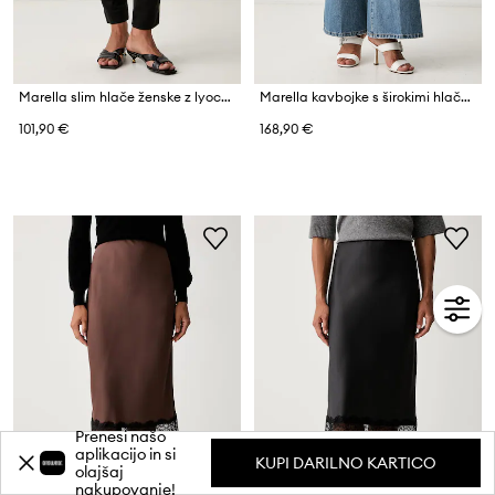
Marella slim hlače ženske z lyocellom Emme by Marella
Marella kavbojke s širokimi hlačnicami ženske MLSWLEG
101,90 €
168,90 €
Prenesi našo
aplikacijo in si
KUPI DARILNO KARTICO
olajšaj
nakupovanje!