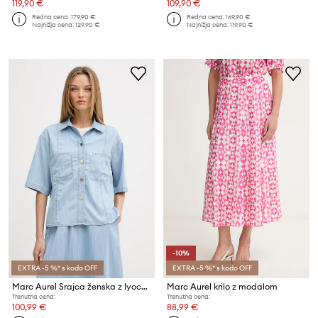
119,90 €
109,90 €
Redna cena:
179,90 €
Redna cena:
169,90 €
Najnižja cena:
129,90 €
Najnižja cena:
119,90 €
-10%
EXTRA -5 %* s kodo OFF
EXTRA -5 %* s kodo OFF
Marc Aurel Srajca ženska z lyocellom
Marc Aurel krilo z modalom
Trenutna cena:
Trenutna cena:
100,99 €
88,99 €