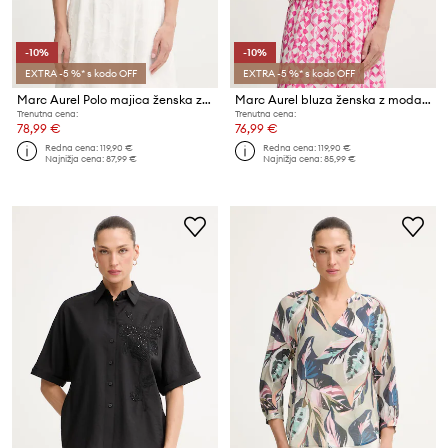
-10%
-10%
EXTRA -5 %* s kodo OFF
EXTRA -5 %* s kodo OFF
Marc Aurel Polo majica ženska z viskozo
Marc Aurel bluza ženska z modalom
Trenutna cena:
Trenutna cena:
78,99 €
76,99 €
Redna cena:
119,90 €
Redna cena:
119,90 €
Najnižja cena:
87,99 €
Najnižja cena:
85,99 €