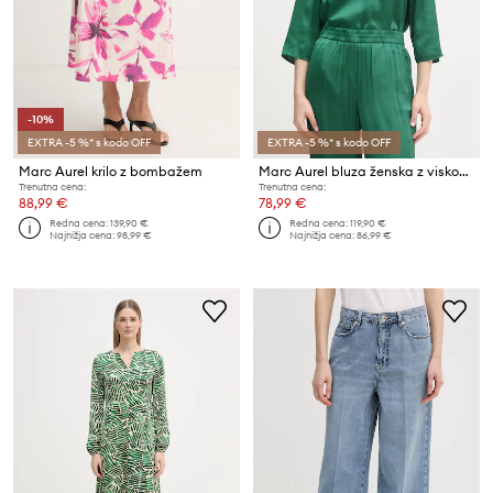
-10%
EXTRA -5 %* s kodo OFF
EXTRA -5 %* s kodo OFF
Marc Aurel krilo z bombažem
Marc Aurel bluza ženska z viskozo
Trenutna cena:
Trenutna cena:
88,99 €
78,99 €
Redna cena:
139,90 €
Redna cena:
119,90 €
Najnižja cena:
98,99 €
Najnižja cena:
86,99 €