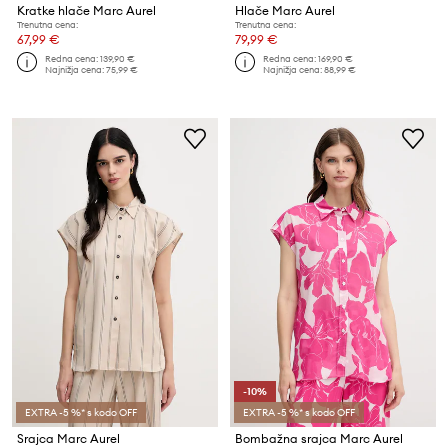
Kratke hlače Marc Aurel
Hlače Marc Aurel
Trenutna cena:
Trenutna cena:
67,99 €
79,99 €
Redna cena:
139,90 €
Redna cena:
169,90 €
Najnižja cena:
75,99 €
Najnižja cena:
88,99 €
-10%
EXTRA -5 %* s kodo OFF
EXTRA -5 %* s kodo OFF
Srajca Marc Aurel
Bombažna srajca Marc Aurel