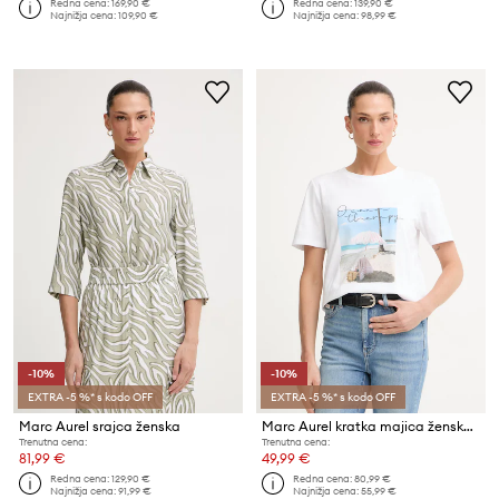
Redna cena:
169,90 €
Redna cena:
139,90 €
Najnižja cena:
109,90 €
Najnižja cena:
98,99 €
-10%
-10%
EXTRA -5 %* s kodo OFF
EXTRA -5 %* s kodo OFF
Marc Aurel srajca ženska
Marc Aurel kratka majica ženska bombažna
Trenutna cena:
Trenutna cena:
81,99 €
49,99 €
Redna cena:
129,90 €
Redna cena:
80,99 €
Najnižja cena:
91,99 €
Najnižja cena:
55,99 €