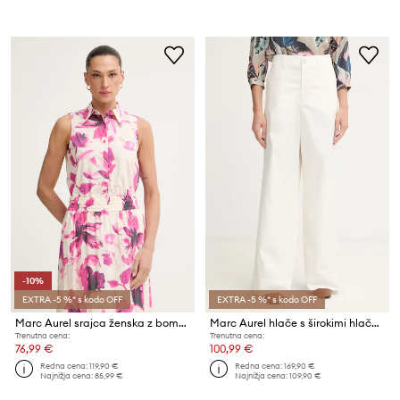
-10%
EXTRA -5 %* s kodo OFF
EXTRA -5 %* s kodo OFF
Marc Aurel srajca ženska z bombažem
Marc Aurel hlače s širokimi hlačnicami ženske bombažne z elastanom
Trenutna cena:
Trenutna cena:
76,99 €
100,99 €
Redna cena:
119,90 €
Redna cena:
169,90 €
Najnižja cena:
85,99 €
Najnižja cena:
109,90 €