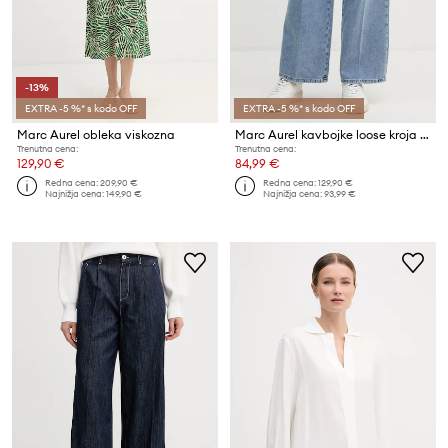
-13%
EXTRA -5 %* s kodo OFF
EXTRA -5 %* s kodo OFF
Marc Aurel obleka viskozna
Marc Aurel kavbojke loose kroja ženske
Trenutna cena:
Trenutna cena:
129,90 €
84,99 €
Redna cena:
209,90 €
Redna cena:
129,90 €
Najnižja cena:
149,90 €
Najnižja cena:
93,99 €