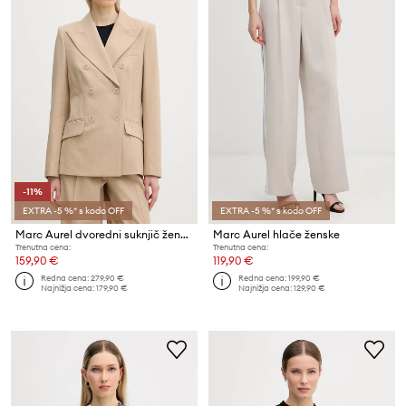
-11%
EXTRA -5 %* s kodo OFF
EXTRA -5 %* s kodo OFF
Marc Aurel dvoredni suknjič ženski
Marc Aurel hlače ženske
Trenutna cena:
Trenutna cena:
159,90 €
119,90 €
Redna cena:
279,90 €
Redna cena:
199,90 €
Najnižja cena:
179,90 €
Najnižja cena:
129,90 €