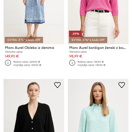
-29%
EXTRA -5 %* s kodo OFF
EXTRA -5 %* s kodo OFF
Marc Aurel Obleka iz denima
Marc Aurel kardigan ženski z bombažem
Trenutna cena:
Trenutna cena:
149,90 €
98,99 €
Redna cena:
229,90 €
Redna cena:
139,90 €
Najnižja cena:
159,90 €
Najnižja cena:
139,90 €