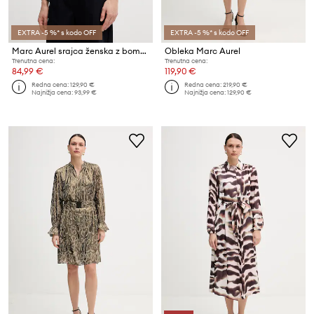
EXTRA -5 %* s kodo OFF
EXTRA -5 %* s kodo OFF
Marc Aurel srajca ženska z bombažem
Obleka Marc Aurel
Trenutna cena:
Trenutna cena:
84,99 €
119,90 €
Redna cena:
129,90 €
Redna cena:
219,90 €
Najnižja cena:
93,99 €
Najnižja cena:
129,90 €