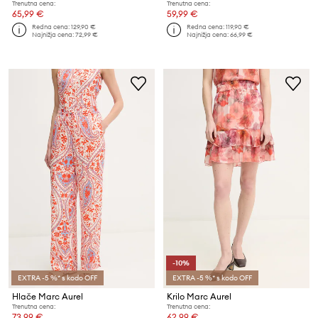
Trenutna cena:
Trenutna cena:
65,99 €
59,99 €
Redna cena:
129,90 €
Redna cena:
119,90 €
Najnižja cena:
72,99 €
Najnižja cena:
66,99 €
-10%
EXTRA -5 %* s kodo OFF
EXTRA -5 %* s kodo OFF
Hlače Marc Aurel
Krilo Marc Aurel
Trenutna cena:
Trenutna cena:
73,99 €
62,99 €