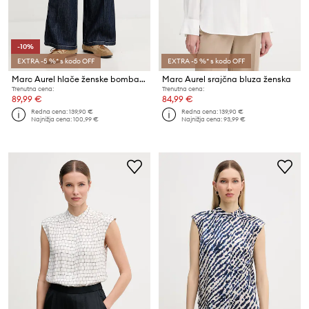
-10%
EXTRA -5 %* s kodo OFF
EXTRA -5 %* s kodo OFF
Marc Aurel hlače ženske bombažne
Marc Aurel srajčna bluza ženska
Trenutna cena:
Trenutna cena:
89,99 €
84,99 €
Redna cena:
139,90 €
Redna cena:
139,90 €
Najnižja cena:
100,99 €
Najnižja cena:
93,99 €