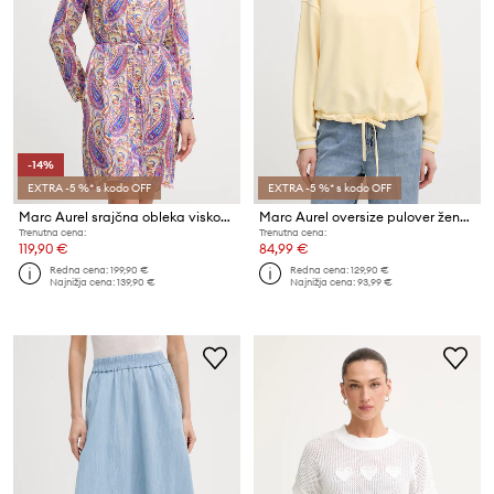
-14%
EXTRA -5 %* s kodo OFF
EXTRA -5 %* s kodo OFF
Marc Aurel srajčna obleka viskozna
Marc Aurel oversize pulover ženski z bombažem
Trenutna cena:
Trenutna cena:
119,90 €
84,99 €
Redna cena:
199,90 €
Redna cena:
129,90 €
Najnižja cena:
139,90 €
Najnižja cena:
93,99 €