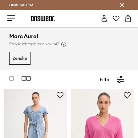
FINAL SALE %!
Prihrani z vpisom v Answear Club >
Marc Aurel
Število izbranih izdelkov: 147
ženske
Filtri