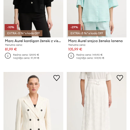
-10%
-29%
EXTRA -5 %* s kodo OFF
EXTRA -5 %* s kodo OFF
Marc Aurel kardigan ženski z viskozo
Marc Aurel srajca ženska lanena
Trenutna cena:
Trenutna cena:
81,99 €
105,99 €
Redna cena:
129,90 €
Redna cena:
149,90 €
Najnižja cena:
91,99 €
Najnižja cena:
149,90 €