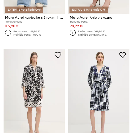
EXTRA -5 %* s kodo OFF
EXTRA -5 %* s kodo OFF
Marc Aurel kavbojke s širokimi hlačnicami ženske
Marc Aurel Krilo viskozno
Trenutna cena:
Trenutna cena:
109,90 €
98,99 €
Redna cena:
169,90 €
Redna cena:
149,90 €
Najnižja cena:
119,90 €
Najnižja cena:
109,90 €