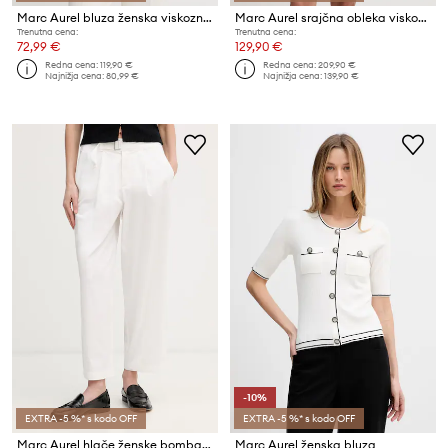
Marc Aurel bluza ženska viskozna
Marc Aurel srajčna obleka viskozna
Trenutna cena:
Trenutna cena:
72,99 €
129,90 €
Redna cena:
119,90 €
Redna cena:
209,90 €
Najnižja cena:
80,99 €
Najnižja cena:
139,90 €
-10%
EXTRA -5 %* s kodo OFF
EXTRA -5 %* s kodo OFF
Marc Aurel hlače ženske bombaž z elastanom
Marc Aurel ženska bluza