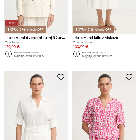
-10%
EXTRA -5 %* s kodo OFF
EXTRA -5 %* s kodo OFF
Marc Aurel dvoredni suknjič ženski z viskozo
Marc Aurel krilo z viskozo
Trenutna cena:
Trenutna cena:
179,90 €
100,99 €
Redna cena:
279,90 €
Redna cena:
169,90 €
Najnižja cena:
199,90 €
Najnižja cena:
109,90 €