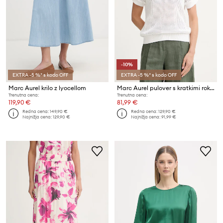
-10%
EXTRA -5 %* s kodo OFF
EXTRA -5 %* s kodo OFF
Marc Aurel krilo z lyocellom
Marc Aurel pulover s kratkimi rokavi ženski bombažen
Trenutna cena:
Trenutna cena:
119,90 €
81,99 €
Redna cena:
149,90 €
Redna cena:
129,90 €
Najnižja cena:
129,90 €
Najnižja cena:
91,99 €