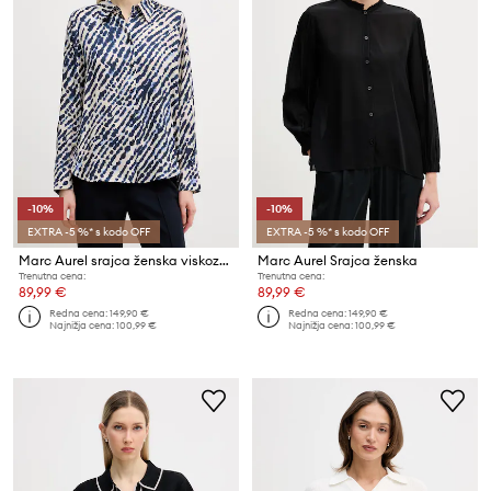
-10%
-10%
EXTRA -5 %* s kodo OFF
EXTRA -5 %* s kodo OFF
Marc Aurel srajca ženska viskozna
Marc Aurel Srajca ženska
Trenutna cena:
Trenutna cena:
89,99 €
89,99 €
Redna cena:
149,90 €
Redna cena:
149,90 €
Najnižja cena:
100,99 €
Najnižja cena:
100,99 €