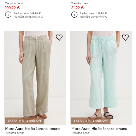
Trenutna cena:
Trenutna cena:
100,99 €
81,99 €
Redna cena:
169,90 €
Redna cena:
129,90 €
Najnižja cena:
109,90 €
Najnižja cena:
91,99 €
EXTRA -5 %* s kodo OFF
EXTRA -5 %* s kodo OFF
Marc Aurel hlače ženske lanene
Marc Aurel Hlače ženske lanene
Trenutna cena:
Trenutna cena: