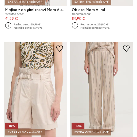
EXTRA -5 %* s kodo OFF
EXTRA -5 %* s kodo OFF
Majica z dolgimi rokavi Marc Aurel
Obleka Marc Aurel
Trenutna cena:
Trenutna cena:
41,99 €
119,90 €
Redna cena:
80,99 €
Redna cena:
239,90 €
Najnižja cena:
46,99 €
Najnižja cena:
139,90 €
-10%
-10%
EXTRA -5 %* s kodo OFF
EXTRA -5 %* s kodo OFF