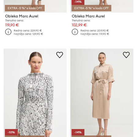
-14%
EXTRA -5 %* s kodo OFF
EXTRA -5 %* s kodo OFF
Obleka Marc Aurel
Obleka Marc Aurel
Trenutna cena:
Trenutna cena:
119,90 €
102,99 €
Redna cena:
229,90 €
Redna cena:
209,90 €
Najnižja cena:
129,90 €
Najnižja cena:
119,90 €
-10%
-14%