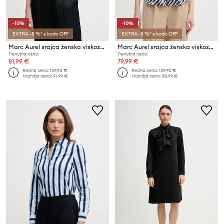
-10%
-10%
EXTRA -5 %* s kodo OFF
EXTRA -5 %* s kodo OFF
Marc Aurel srajca ženska viskozna
Marc Aurel srajca ženska viskozna
Trenutna cena:
Trenutna cena:
81,99 €
79,99 €
Redna cena:
129,90 €
Redna cena:
129,90 €
Najnižja cena:
91,99 €
Najnižja cena:
88,99 €