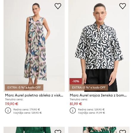
-10%
EXTRA -5 %* s kodo OFF
EXTRA -5 %* s kodo OFF
Marc Aurel poletna obleka z viskozo
Marc Aurel srajca ženska z bombažem
Trenutna cena:
Trenutna cena:
119,90 €
81,99 €
Redna cena:
179,90 €
Redna cena:
129,90 €
Najnižja cena:
129,90 €
Najnižja cena:
91,99 €