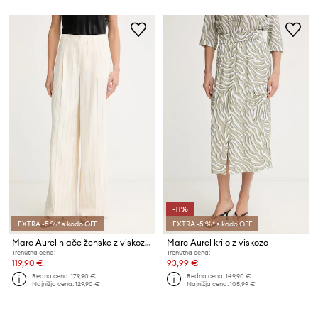
-11%
EXTRA -5 %* s kodo OFF
EXTRA -5 %* s kodo OFF
Marc Aurel hlače ženske z viskozo
Marc Aurel krilo z viskozo
Trenutna cena:
Trenutna cena:
119,90 €
93,99 €
Redna cena:
179,90 €
Redna cena:
149,90 €
Najnižja cena:
129,90 €
Najnižja cena:
105,99 €