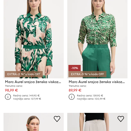
-10%
EXTRA -5 %* s kodo OFF
EXTRA -5 %* s kodo OFF
Marc Aurel srajca ženska viskozna
Marc Aurel srajca ženska viskozna
Trenutna cena:
Trenutna cena:
98,99 €
89,99 €
Redna cena:
149,90 €
Redna cena:
139,90 €
Najnižja cena:
107,99 €
Najnižja cena:
100,99 €