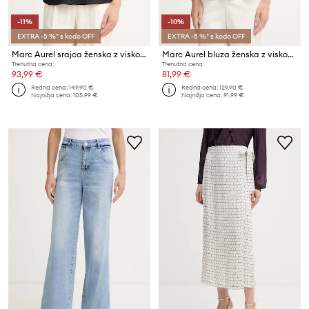
-11%
-10%
EXTRA -5 %* s kodo OFF
EXTRA -5 %* s kodo OFF
Marc Aurel srajca ženska z viskozo
Marc Aurel bluza ženska z viskozo
Trenutna cena:
Trenutna cena:
93,99 €
81,99 €
Redna cena:
149,90 €
Redna cena:
129,90 €
Najnižja cena:
105,99 €
Najnižja cena:
91,99 €