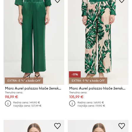
-11%
EXTRA -5 %* s kodo OFF
EXTRA -5 %* s kodo OFF
Marc Aurel palazzo hlače ženske z viskozo
Marc Aurel palazzo hlače ženske viskozne
Trenutna cena:
Trenutna cena:
98,99 €
105,99 €
Redna cena:
149,90 €
Redna cena:
169,90 €
Najnižja cena:
107,99 €
Najnižja cena:
119,90 €