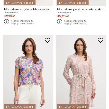
EXTRA -5 %* s kodo OFF
EXTRA -5 %* s kodo OFF
Marc Aurel srajčna obleka viskozna
Marc Aurel poletna obleka viskozna
Trenutna cena:
Trenutna cena:
119,90 €
109,90 €
Redna cena:
199,90 €
Redna cena:
179,90 €
Najnižja cena:
129,90 €
Najnižja cena:
119,90 €
EXTRA -5 %* s kodo OFF
EXTRA -5 %* s kodo OFF