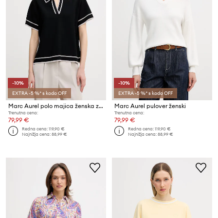
-10%
-10%
EXTRA -5 %* s kodo OFF
EXTRA -5 %* s kodo OFF
Marc Aurel polo majica ženska z viskozo
Marc Aurel pulover ženski
Trenutna cena:
Trenutna cena:
79,99 €
79,99 €
Redna cena:
119,90 €
Redna cena:
119,90 €
Najnižja cena:
88,99 €
Najnižja cena:
88,99 €