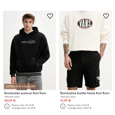
EXTRA -5 %* s kodo OFF
Bombažen pulover Karl Kani
Bombažne kratke hlače Karl Kani
Trenutna cena:
Trenutna cena:
40,99 €
31,99 €
Redna cena:
80,99 €
Redna cena:
61,99 €
Najnižja cena:
42,99 €
Najnižja cena:
32,90 €