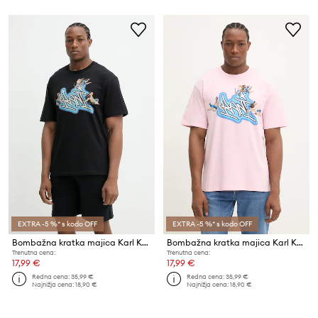
EXTRA -5 %* s kodo OFF
EXTRA -5 %* s kodo OFF
Bombažna kratka majica Karl Kani
Bombažna kratka majica Karl Kani
Trenutna cena:
Trenutna cena:
17,99 €
17,99 €
Redna cena:
35,99 €
Redna cena:
35,99 €
Najnižja cena:
18,90 €
Najnižja cena:
18,90 €