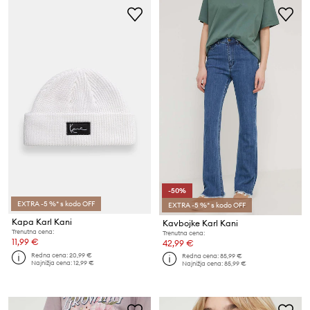
-50%
EXTRA -5 %* s kodo OFF
EXTRA -5 %* s kodo OFF
Kapa Karl Kani
Kavbojke Karl Kani
Trenutna cena:
Trenutna cena:
11,99 €
42,99 €
Redna cena:
20,99 €
Redna cena:
85,99 €
Najnižja cena:
12,99 €
Najnižja cena:
85,99 €