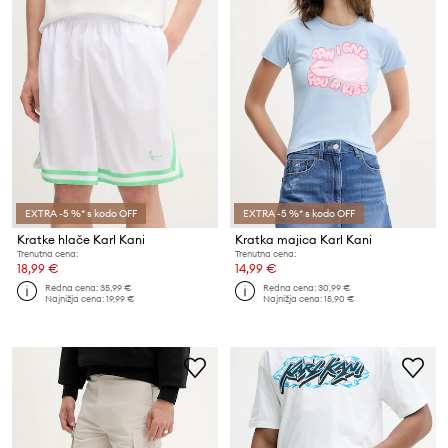
EXTRA -5 %* s kodo OFF
EXTRA -5 %* s kodo OFF
Kratke hlače Karl Kani
Kratka majica Karl Kani
Trenutna cena:
Trenutna cena:
18,99 €
14,99 €
Redna cena:
35,99 €
Redna cena:
30,99 €
Najnižja cena:
19,99 €
Najnižja cena:
15,90 €