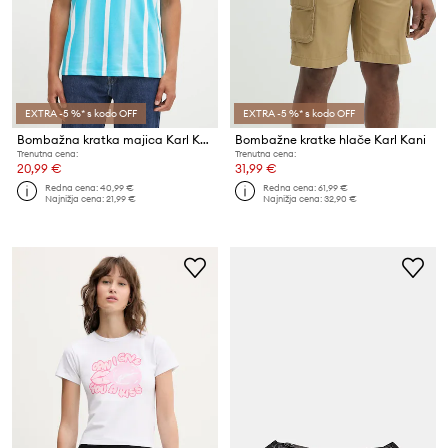
EXTRA -5 %* s kodo OFF
EXTRA -5 %* s kodo OFF
Bombažna kratka majica Karl Kani
Bombažne kratke hlače Karl Kani
Trenutna cena:
Trenutna cena:
20,99 €
31,99 €
Redna cena:
40,99 €
Redna cena:
61,99 €
Najnižja cena:
21,99 €
Najnižja cena:
32,90 €