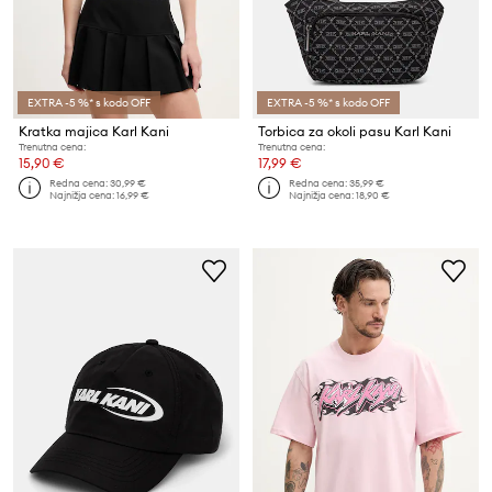
EXTRA -5 %* s kodo OFF
EXTRA -5 %* s kodo OFF
Kratka majica Karl Kani
Torbica za okoli pasu Karl Kani
Trenutna cena:
Trenutna cena:
15,90 €
17,99 €
Redna cena:
30,99 €
Redna cena:
35,99 €
Najnižja cena:
16,99 €
Najnižja cena:
18,90 €