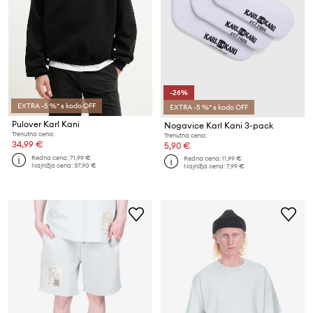
-26%
EXTRA -5 %* s kodo OFF
EXTRA -5 %* s kodo OFF
Pulover Karl Kani
Nogavice Karl Kani 3-pack
Trenutna cena:
Trenutna cena:
34,99 €
5,90 €
Redna cena:
71,99 €
Redna cena:
11,99 €
Najnižja cena:
37,90 €
Najnižja cena:
7,99 €