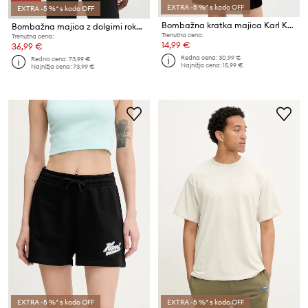
EXTRA -5 %* s kodo OFF
EXTRA -5 %* s kodo OFF
Bombažna kratka majica Karl Kani
Bombažna majica z dolgimi rokavi Karl Kani
Trenutna cena:
Trenutna cena:
14,99 €
36,99 €
Redna cena:
30,99 €
Redna cena:
73,99 €
Najnižja cena:
15,99 €
Najnižja cena:
73,99 €
EXTRA -5 %* s kodo OFF
EXTRA -5 %* s kodo OFF