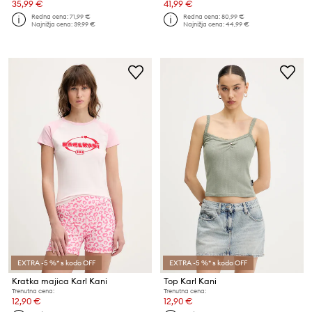
35,99 €
41,99 €
Redna cena:
71,99 €
Redna cena:
80,99 €
Najnižja cena:
39,99 €
Najnižja cena:
44,99 €
EXTRA -5 %* s kodo OFF
EXTRA -5 %* s kodo OFF
Kratka majica Karl Kani
Top Karl Kani
Trenutna cena:
Trenutna cena:
12,90 €
12,90 €