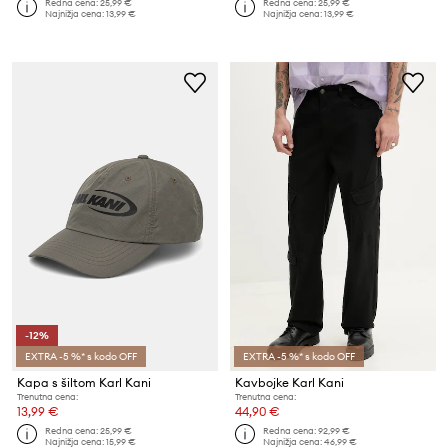
Redna cena:
25,99 €
Redna cena:
25,99 €
Najnižja cena:
13,99 €
Najnižja cena:
13,99 €
-12%
EXTRA -5 %* s kodo OFF
EXTRA -5 %* s kodo OFF
Kapa s šiltom Karl Kani
Kavbojke Karl Kani
Trenutna cena:
Trenutna cena:
13,99 €
44,90 €
Redna cena:
25,99 €
Redna cena:
92,99 €
Najnižja cena:
15,99 €
Najnižja cena:
46,99 €