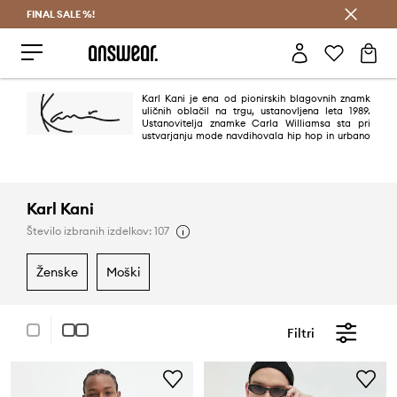
FINAL SALE %!
Prihrani z vpisom v Answear Club >
Karl Kani je ena od pionirskih blagovnih znamk
uličnih oblačil na trgu, ustanovljena leta 1989.
Ustanovitelja znamke Carla Williamsa sta pri
ustvarjanju mode navdihovala hip hop in urbano
kulturno okolje, hkrati pa je postavljal nove trende. Danes je znamka Karl
Kani znana po vsem svetu, kolekcije pa še naprej ostajajo zveste svojim
koreninam.
Karl Kani
Število izbranih izdelkov: 107
ženske
moški
Filtri