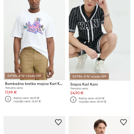
EXTRA -5 %* s kodo OFF
EXTRA -5 %* s kodo OFF
Bombažna kratka majica Karl Kani
Srajca Karl Kani
Trenutna cena:
Trenutna cena:
17,99 €
24,90 €
Redna cena:
35,99 €
Redna cena:
49,99 €
Najnižja cena:
18,90 €
Najnižja cena:
25,99 €