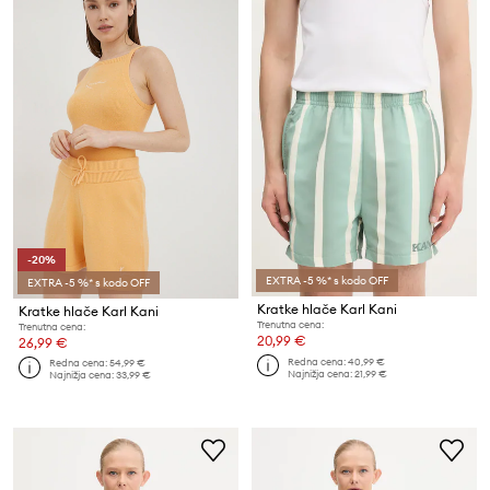
-20%
EXTRA -5 %* s kodo OFF
EXTRA -5 %* s kodo OFF
Kratke hlače Karl Kani
Kratke hlače Karl Kani
Trenutna cena:
Trenutna cena:
20,99 €
26,99 €
Redna cena:
40,99 €
Redna cena:
54,99 €
Najnižja cena:
21,99 €
Najnižja cena:
33,99 €