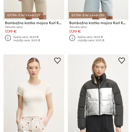
EXTRA -5 %* s kodo OFF
EXTRA -5 %* s kodo OFF
Bombažna kratka majica Karl Kani
Bombažna kratka majica Karl Kani
Trenutna cena:
Trenutna cena:
17,99 €
17,99 €
Redna cena:
35,99 €
Redna cena:
35,99 €
Najnižja cena:
18,90 €
Najnižja cena:
18,90 €