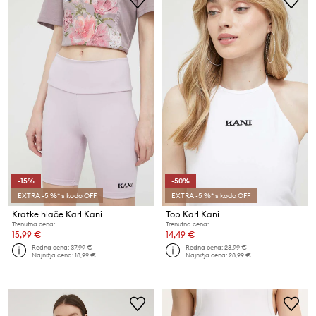
-15%
-50%
EXTRA -5 %* s kodo OFF
EXTRA -5 %* s kodo OFF
Kratke hlače Karl Kani
Top Karl Kani
Trenutna cena:
Trenutna cena:
15,99 €
14,49 €
Redna cena:
37,99 €
Redna cena:
28,99 €
Najnižja cena:
18,99 €
Najnižja cena:
28,99 €