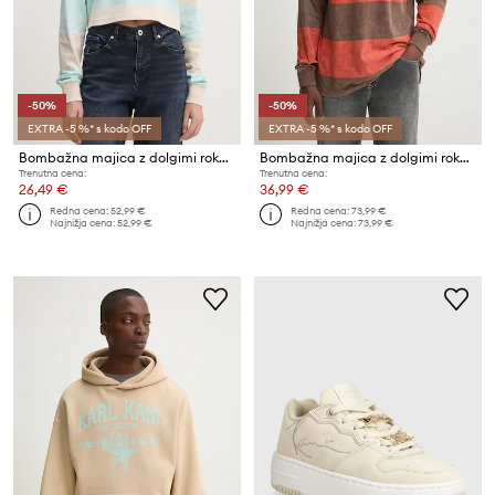
-50%
-50%
EXTRA -5 %* s kodo OFF
EXTRA -5 %* s kodo OFF
Bombažna majica z dolgimi rokavi Karl Kani
Bombažna majica z dolgimi rokavi Karl Kani
Trenutna cena:
Trenutna cena:
26,49 €
36,99 €
Redna cena:
52,99 €
Redna cena:
73,99 €
Najnižja cena:
52,99 €
Najnižja cena:
73,99 €