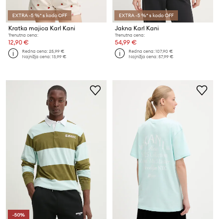
EXTRA -5 %* s kodo OFF
EXTRA -5 %* s kodo OFF
Kratka majica Karl Kani
Jakna Karl Kani
Trenutna cena:
Trenutna cena:
12,90 €
54,99 €
Redna cena:
25,99 €
Redna cena:
107,90 €
Najnižja cena:
13,99 €
Najnižja cena:
57,99 €
-50%