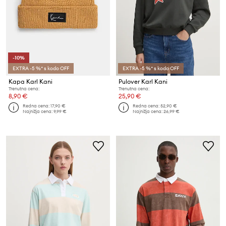
-10%
EXTRA -5 %* s kodo OFF
EXTRA -5 %* s kodo OFF
Kapa Karl Kani
Pulover Karl Kani
Trenutna cena:
Trenutna cena:
8,90 €
25,90 €
Redna cena:
17,90 €
Redna cena:
52,90 €
Najnižja cena:
9,99 €
Najnižja cena:
26,99 €