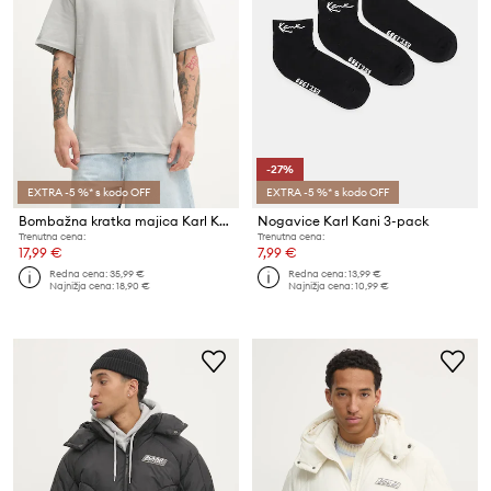
-27%
EXTRA -5 %* s kodo OFF
EXTRA -5 %* s kodo OFF
Bombažna kratka majica Karl Kani
Nogavice Karl Kani 3-pack
Trenutna cena:
Trenutna cena:
17,99 €
7,99 €
Redna cena:
35,99 €
Redna cena:
13,99 €
Najnižja cena:
18,90 €
Najnižja cena:
10,99 €