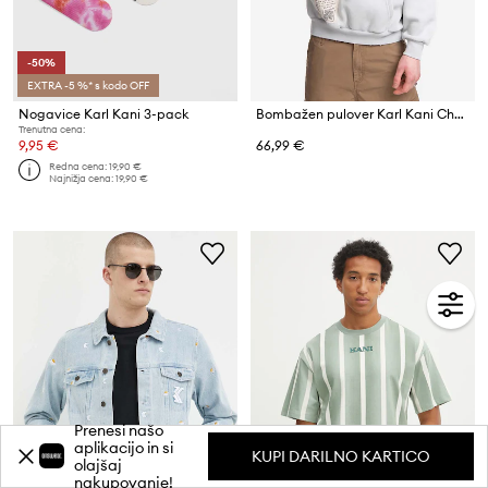
-50%
EXTRA -5 %* s kodo OFF
Nogavice Karl Kani 3-pack
Bombažen pulover Karl Kani Chest Signature Destroyed
Trenutna cena:
9,95 €
66,99 €
Redna cena:
19,90 €
Najnižja cena:
19,90 €
Prenesi našo
aplikacijo in si
KUPI DARILNO KARTICO
olajšaj
nakupovanje!