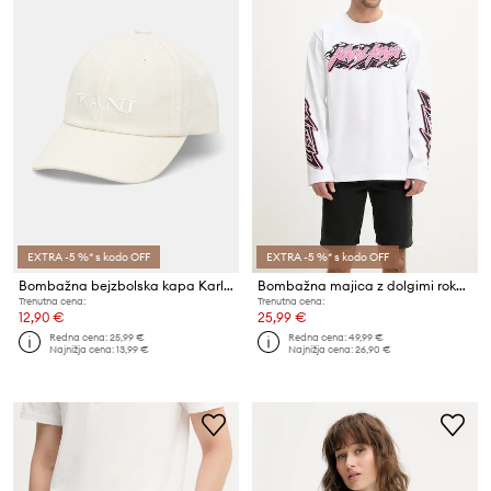
EXTRA -5 %* s kodo OFF
EXTRA -5 %* s kodo OFF
Bombažna bejzbolska kapa Karl Kani
Bombažna majica z dolgimi rokavi Karl Kani
Trenutna cena:
Trenutna cena:
12,90 €
25,99 €
Redna cena:
25,99 €
Redna cena:
49,99 €
Najnižja cena:
13,99 €
Najnižja cena:
26,90 €