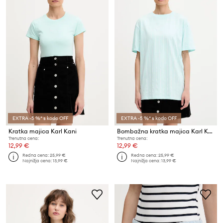
EXTRA -5 %* s kodo OFF
EXTRA -5 %* s kodo OFF
Kratka majica Karl Kani
Bombažna kratka majica Karl Kani
Trenutna cena:
Trenutna cena:
12,99 €
12,99 €
Redna cena:
25,99 €
Redna cena:
25,99 €
Najnižja cena:
13,99 €
Najnižja cena:
13,99 €