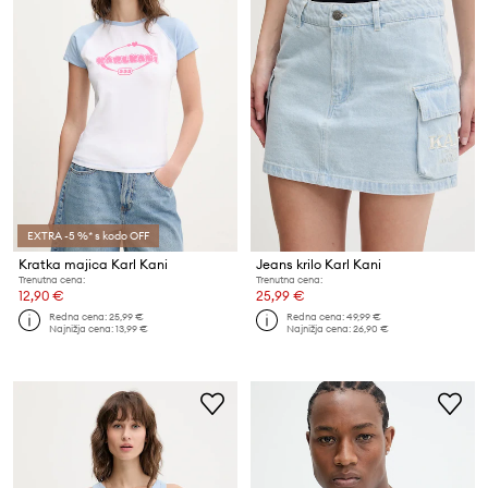
EXTRA -5 %* s kodo OFF
Kratka majica Karl Kani
Jeans krilo Karl Kani
Trenutna cena:
Trenutna cena:
12,90 €
25,99 €
Redna cena:
25,99 €
Redna cena:
49,99 €
Najnižja cena:
13,99 €
Najnižja cena:
26,90 €