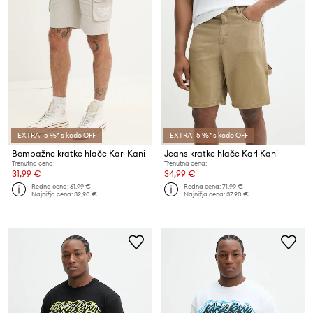
EXTRA -5 %* s kodo OFF
EXTRA -5 %* s kodo OFF
Bombažne kratke hlače Karl Kani
Jeans kratke hlače Karl Kani
Trenutna cena:
Trenutna cena:
31,99 €
34,99 €
Redna cena:
61,99 €
Redna cena:
71,99 €
Najnižja cena:
32,90 €
Najnižja cena:
37,90 €