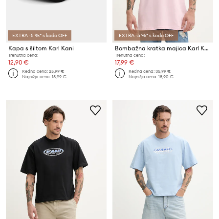
EXTRA -5 %* s kodo OFF
EXTRA -5 %* s kodo OFF
Kapa s šiltom Karl Kani
Bombažna kratka majica Karl Kani
Trenutna cena:
Trenutna cena:
12,90 €
17,99 €
Redna cena:
25,99 €
Redna cena:
35,99 €
Najnižja cena:
13,99 €
Najnižja cena:
18,90 €