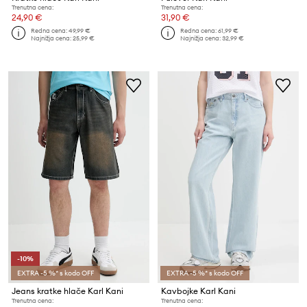
Trenutna cena:
Trenutna cena:
24,90 €
31,90 €
Redna cena:
49,99 €
Redna cena:
61,99 €
Najnižja cena:
25,99 €
Najnižja cena:
32,99 €
-10%
EXTRA -5 %* s kodo OFF
EXTRA -5 %* s kodo OFF
Jeans kratke hlače Karl Kani
Kavbojke Karl Kani
Trenutna cena:
Trenutna cena: