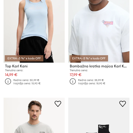
EXTRA -5 %* s kodo OFF
EXTRA -5 %* s kodo OFF
Top Karl Kani
Bombažna kratka majica Karl Kani
Trenutna cena:
Trenutna cena:
14,99 €
17,99 €
Redna cena:
30,99 €
Redna cena:
35,99 €
Najnižja cena:
15,90 €
Najnižja cena:
18,90 €