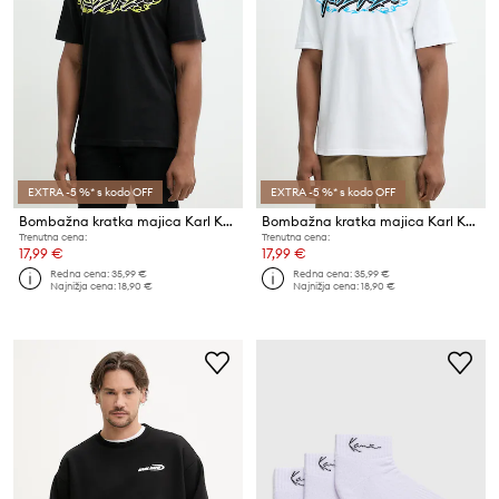
EXTRA -5 %* s kodo OFF
EXTRA -5 %* s kodo OFF
Bombažna kratka majica Karl Kani
Bombažna kratka majica Karl Kani
Trenutna cena:
Trenutna cena:
17,99 €
17,99 €
Redna cena:
35,99 €
Redna cena:
35,99 €
Najnižja cena:
18,90 €
Najnižja cena:
18,90 €