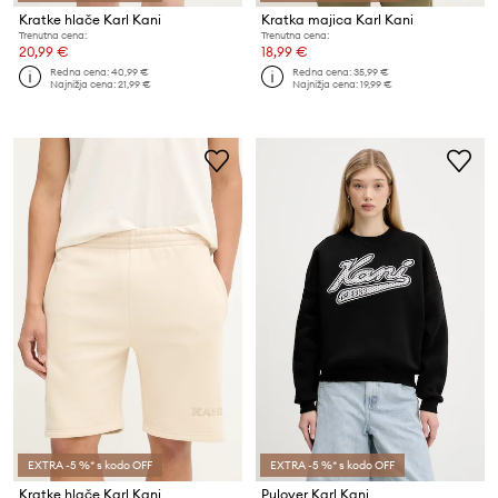
Kratke hlače Karl Kani
Kratka majica Karl Kani
Trenutna cena:
Trenutna cena:
20,99 €
18,99 €
Redna cena:
40,99 €
Redna cena:
35,99 €
Najnižja cena:
21,99 €
Najnižja cena:
19,99 €
EXTRA -5 %* s kodo OFF
EXTRA -5 %* s kodo OFF
Kratke hlače Karl Kani
Pulover Karl Kani