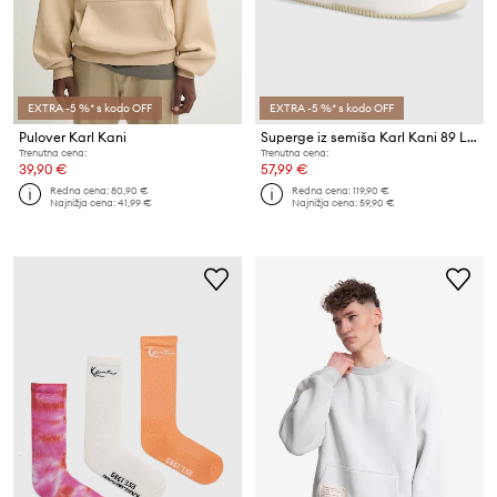
EXTRA -5 %* s kodo OFF
EXTRA -5 %* s kodo OFF
Pulover Karl Kani
Superge iz semiša Karl Kani 89 Logo PRM
Trenutna cena:
Trenutna cena:
39,90 €
57,99 €
Redna cena:
80,90 €
Redna cena:
119,90 €
Najnižja cena:
41,99 €
Najnižja cena:
59,90 €