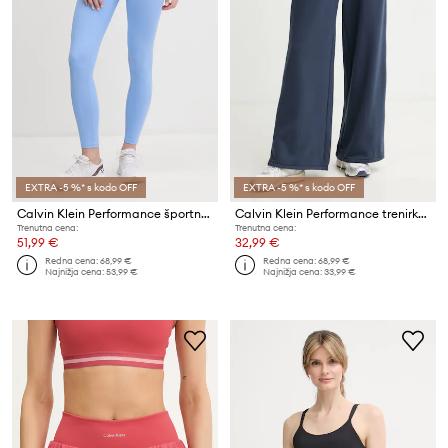
EXTRA -5 %* s kodo OFF
EXTRA -5 %* s kodo OFF
Calvin Klein Performance športne pajkice ženske
Calvin Klein Performance trenirka ženska z bombažem
Trenutna cena:
Trenutna cena:
51,99 €
32,99 €
Redna cena:
68,99 €
Redna cena:
68,99 €
Najnižja cena:
53,99 €
Najnižja cena:
33,99 €