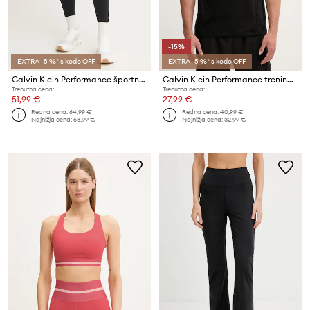
-15%
EXTRA -5 %* s kodo OFF
EXTRA -5 %* s kodo OFF
Calvin Klein Performance športne pajkice ženske
Calvin Klein Performance trening kratka majica moška
Trenutna cena:
Trenutna cena:
51,99 €
27,99 €
Redna cena:
64,99 €
Redna cena:
40,99 €
Najnižja cena:
53,99 €
Najnižja cena:
32,99 €