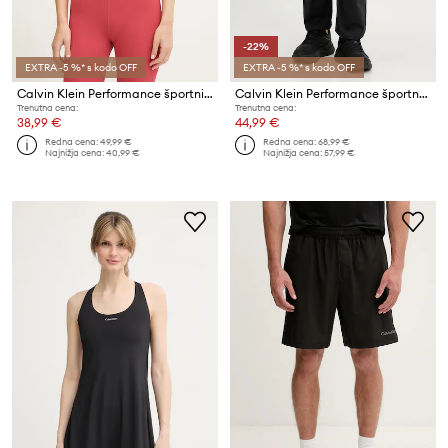
-22%
EXTRA -5 %* s kodo OFF
EXTRA -5 %* s kodo OFF
Calvin Klein Performance športni nedrček
Calvin Klein Performance športne pajkice ženske
Trenutna cena:
Trenutna cena:
38,99 €
44,99 €
Redna cena:
49,99 €
Redna cena:
68,99 €
Najnižja cena:
40,99 €
Najnižja cena:
57,99 €