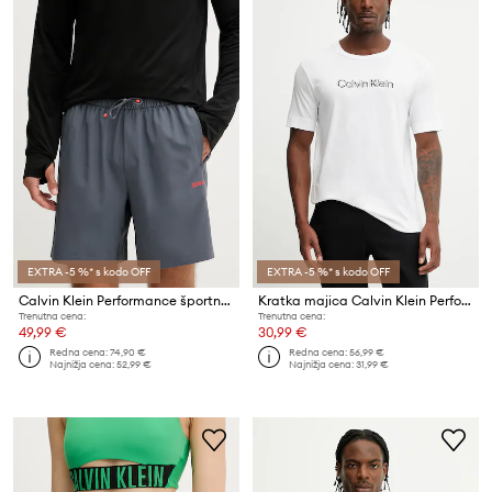
EXTRA -5 %* s kodo OFF
EXTRA -5 %* s kodo OFF
Calvin Klein Performance športne kratke hlače moške
Kratka majica Calvin Klein Performance
Trenutna cena:
Trenutna cena:
49,99 €
30,99 €
Redna cena:
74,90 €
Redna cena:
56,99 €
Najnižja cena:
52,99 €
Najnižja cena:
31,99 €