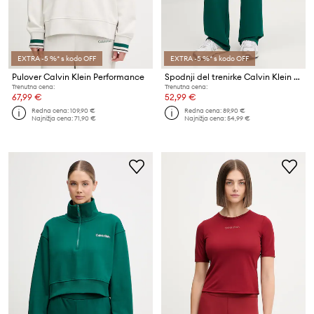
EXTRA -5 %* s kodo OFF
EXTRA -5 %* s kodo OFF
Pulover Calvin Klein Performance
Spodnji del trenirke Calvin Klein Performance
Trenutna cena:
Trenutna cena:
67,99 €
52,99 €
Redna cena:
109,90 €
Redna cena:
89,90 €
Najnižja cena:
71,90 €
Najnižja cena:
54,99 €