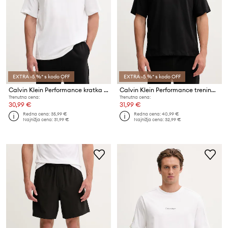
EXTRA -5 %* s kodo OFF
EXTRA -5 %* s kodo OFF
Calvin Klein Performance kratka majica moška z bombažem
Calvin Klein Performance trening kratka majica moška z bombažem
Trenutna cena:
Trenutna cena:
30,99 €
31,99 €
Redna cena:
35,99 €
Redna cena:
40,99 €
Najnižja cena:
31,99 €
Najnižja cena:
32,99 €