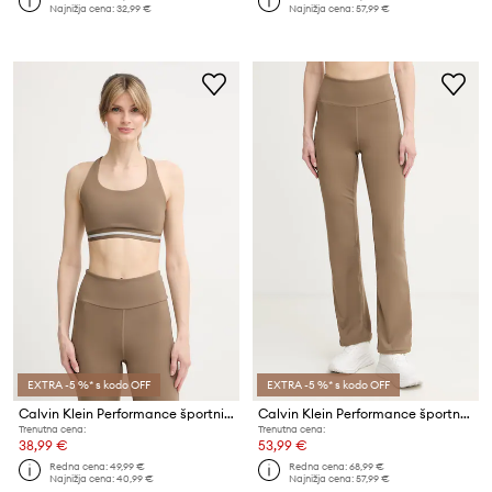
Najnižja cena:
32,99 €
Najnižja cena:
57,99 €
EXTRA -5 %* s kodo OFF
EXTRA -5 %* s kodo OFF
Calvin Klein Performance športni nedrček
Calvin Klein Performance športne pajkice ženske
Trenutna cena:
Trenutna cena:
38,99 €
53,99 €
Redna cena:
49,99 €
Redna cena:
68,99 €
Najnižja cena:
40,99 €
Najnižja cena:
57,99 €