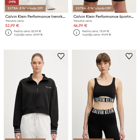
-24%
EXTRA -5 %* s kodo OFF
EXTRA -5 %* s kodo OFF
Calvin Klein Performance trenirka moška
Calvin Klein Performance športne kratke hlače moške
Trenutna cena:
Trenutna cena:
52,99 €
46,99 €
Redna cena:
83,99 €
Redna cena:
78,99 €
Najnižja cena:
69,99 €
Najnižja cena:
49,99 €