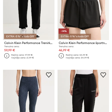
-14%
EXTRA -5 %* s kodo OFF
EXTRA -5 %* s kodo OFF
Calvin Klein Performance Trenirka moška z bombažem
Calvin Klein Performance športne kratke hlače ženske
Trenutna cena:
Trenutna cena:
59,99 €
46,99 €
Redna cena:
97,99 €
Redna cena:
54,99 €
Najnižja cena:
61,99 €
Najnižja cena:
54,99 €