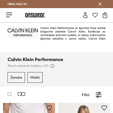
FINAL SALE %!
Prihrani z vpisom v Answear Club >
Calvin Klein Performance je športna linija kultne
blagovne znamke Calvin Klein. Kolekcije so
namenjene aktivnim ljudem, ki cenijo kakovostna
športna oblačila v izvirni obliki. Calvin Klein
Performance so sodobna in vsestranska športna oblačila za vsako sezono.
Calvin Klein Performance
Število izbranih izdelkov: 213
ženske
moški
Filtri