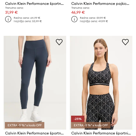
Calvin Klein Performance športne pajkice ženske
Calvin Klein Performance pajkice ženske
Trenutna cena:
Trenutna cena:
31,99 €
46,99 €
Redna cena:
64,99 €
Redna cena:
59,99 €
Najnižja cena:
53,99 €
Najnižja cena:
49,99 €
-25%
EXTRA -5 %* s kodo OFF
EXTRA -5 %* s kodo OFF
Calvin Klein Performance športne pajkice ženske
Calvin Klein Performance športni nedrček