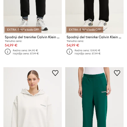
EXTRA -5 %* s kodo OFF
EXTRA -5 %* s kodo OFF
Spodnji del trenirke Calvin Klein Performance
Spodnji del trenirke Calvin Klein Performance
Trenutna cena:
Trenutna cena:
54,99 €
54,99 €
Redna cena:
84,90 €
Redna cena:
109,90 €
Najnižja cena:
57,99 €
Najnižja cena:
57,99 €