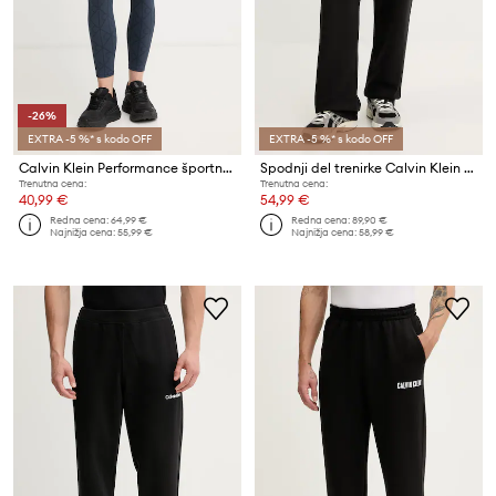
-26%
EXTRA -5 %* s kodo OFF
EXTRA -5 %* s kodo OFF
Calvin Klein Performance športne pajkice ženske
Spodnji del trenirke Calvin Klein Performance
Trenutna cena:
Trenutna cena:
40,99 €
54,99 €
Redna cena:
64,99 €
Redna cena:
89,90 €
Najnižja cena:
55,99 €
Najnižja cena:
58,99 €