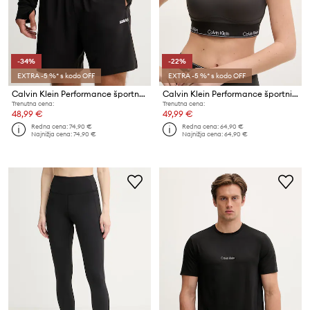
-34%
-22%
EXTRA -5 %* s kodo OFF
EXTRA -5 %* s kodo OFF
Calvin Klein Performance športne kratke hlače moške
Calvin Klein Performance športni nedrček
Trenutna cena:
Trenutna cena:
48,99 €
49,99 €
Redna cena:
74,90 €
Redna cena:
64,90 €
Najnižja cena:
74,90 €
Najnižja cena:
64,90 €