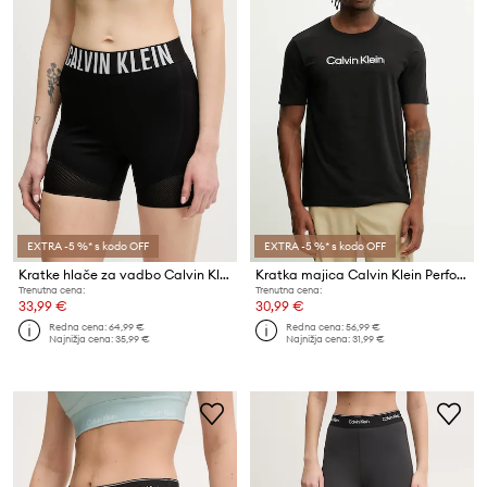
EXTRA -5 %* s kodo OFF
EXTRA -5 %* s kodo OFF
Kratke hlače za vadbo Calvin Klein Performance
Kratka majica Calvin Klein Performance
Trenutna cena:
Trenutna cena:
33,99 €
30,99 €
Redna cena:
64,99 €
Redna cena:
56,99 €
Najnižja cena:
35,99 €
Najnižja cena:
31,99 €