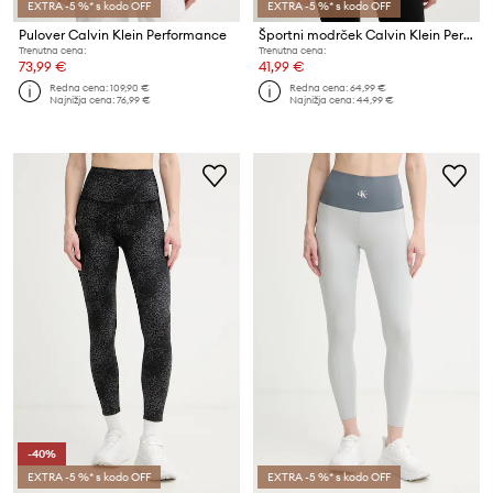
EXTRA -5 %* s kodo OFF
EXTRA -5 %* s kodo OFF
Pulover Calvin Klein Performance
Športni modrček Calvin Klein Performance
Trenutna cena:
Trenutna cena:
73,99 €
41,99 €
Redna cena:
109,90 €
Redna cena:
64,99 €
Najnižja cena:
76,99 €
Najnižja cena:
44,99 €
-40%
EXTRA -5 %* s kodo OFF
EXTRA -5 %* s kodo OFF