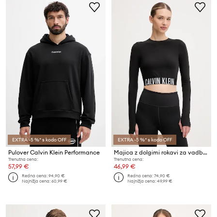
EXTRA -5 %* s kodo OFF
EXTRA -5 %* s kodo OFF
Pulover Calvin Klein Performance
Majica z dolgimi rokavi za vadbo Calvin Klein Performance
Trenutna cena:
Trenutna cena:
57,99 €
46,99 €
Redna cena:
94,90 €
Redna cena:
74,90 €
Najnižja cena:
60,99 €
Najnižja cena:
49,99 €