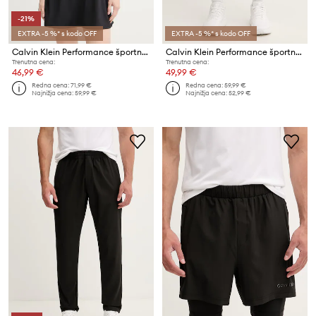
-21%
EXTRA -5 %* s kodo OFF
EXTRA -5 %* s kodo OFF
Calvin Klein Performance športna obleka
Calvin Klein Performance športne kratke hlače moške
Trenutna cena:
Trenutna cena:
46,99 €
49,99 €
Redna cena:
71,99 €
Redna cena:
59,99 €
Najnižja cena:
59,99 €
Najnižja cena:
52,99 €