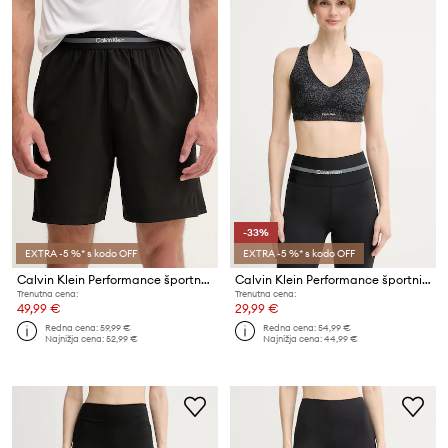
-33%
EXTRA -5 %* s kodo OFF
EXTRA -5 %* s kodo OFF
Calvin Klein Performance športne kratke hlače moške
Calvin Klein Performance športni nedrček
Trenutna cena:
Trenutna cena:
49,99 €
29,99 €
Redna cena:
59,99 €
Redna cena:
54,99 €
Najnižja cena:
52,99 €
Najnižja cena:
44,99 €