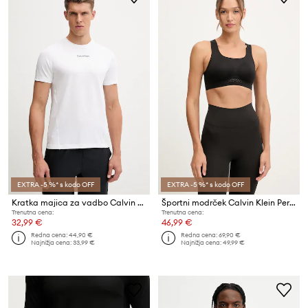
EXTRA -5 %* s kodo OFF
EXTRA -5 %* s kodo OFF
Kratka majica za vadbo Calvin Klein Performance
Športni modrček Calvin Klein Performance
Trenutna cena:
Trenutna cena:
32,99 €
46,99 €
Redna cena:
44,90 €
Redna cena:
69,90 €
Najnižja cena:
33,99 €
Najnižja cena:
49,99 €