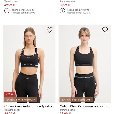
Trenutna cena:
Trenutna cena:
49,99 €
31,99 €
Redna cena:
64,99 €
Redna cena:
49,99 €
Najnižja cena:
53,99 €
Najnižja cena:
42,99 €
-25%
EXTRA -5 %* s kodo OFF
EXTRA -5 %* s kodo OFF
Calvin Klein Performance športni nedrček
Calvin Klein Performance športni nedrček
Trenutna cena:
Trenutna cena:
34,99 €
25,99 €