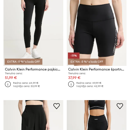
-11%
EXTRA -5 %* s kodo OFF
EXTRA -5 %* s kodo OFF
Calvin Klein Performance pajkice ženske
Calvin Klein Performance športne kratke hlače ženske
Trenutna cena:
Trenutna cena:
51,99 €
37,99 €
Redna cena:
64,99 €
Redna cena:
49,99 €
Najnižja cena:
53,99 €
Najnižja cena:
42,99 €