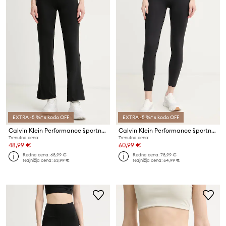
EXTRA -5 %* s kodo OFF
EXTRA -5 %* s kodo OFF
Calvin Klein Performance športne pajkice ženske
Calvin Klein Performance športne pajkice ženske
Trenutna cena:
Trenutna cena:
48,99 €
60,99 €
Redna cena:
68,99 €
Redna cena:
78,99 €
Najnižja cena:
53,99 €
Najnižja cena:
64,99 €