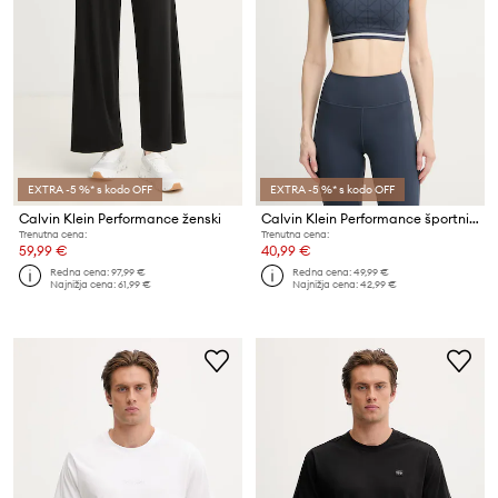
EXTRA -5 %* s kodo OFF
EXTRA -5 %* s kodo OFF
Calvin Klein Performance ženski
Calvin Klein Performance športni nedrček
Trenutna cena:
Trenutna cena:
59,99 €
40,99 €
Redna cena:
97,99 €
Redna cena:
49,99 €
Najnižja cena:
61,99 €
Najnižja cena:
42,99 €