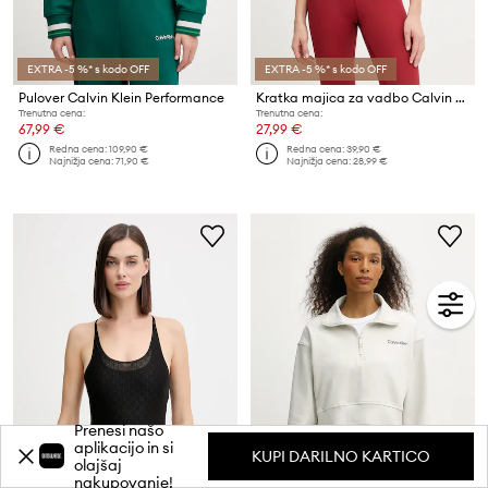
EXTRA -5 %* s kodo OFF
EXTRA -5 %* s kodo OFF
Pulover Calvin Klein Performance
Kratka majica za vadbo Calvin Klein Performance
Trenutna cena:
Trenutna cena:
67,99 €
27,99 €
Redna cena:
109,90 €
Redna cena:
39,90 €
Najnižja cena:
71,90 €
Najnižja cena:
28,99 €
Prenesi našo
aplikacijo in si
KUPI DARILNO KARTICO
olajšaj
nakupovanje!