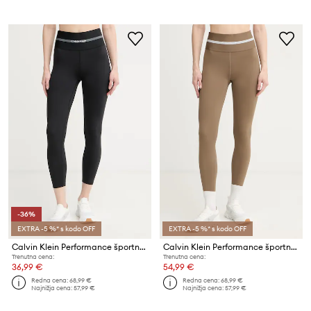
-36%
EXTRA -5 %* s kodo OFF
EXTRA -5 %* s kodo OFF
Calvin Klein Performance športne pajkice ženske
Calvin Klein Performance športne pajkice ženske
Trenutna cena:
Trenutna cena:
36,99 €
54,99 €
Redna cena:
68,99 €
Redna cena:
68,99 €
Najnižja cena:
57,99 €
Najnižja cena:
57,99 €