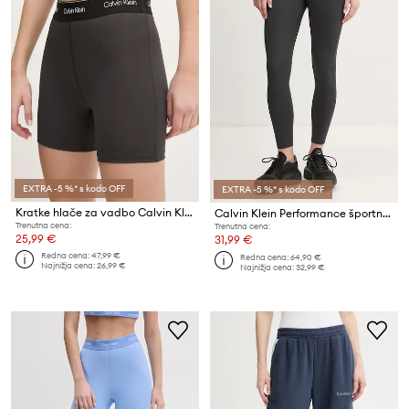
EXTRA -5 %* s kodo OFF
EXTRA -5 %* s kodo OFF
Kratke hlače za vadbo Calvin Klein Performance
Calvin Klein Performance športne pajkice ženske
Trenutna cena:
Trenutna cena:
25,99 €
31,99 €
Redna cena:
47,99 €
Redna cena:
64,90 €
Najnižja cena:
26,99 €
Najnižja cena:
32,99 €