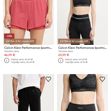
-14%
EXTRA -5 %* s kodo OFF
EXTRA -5 %* s kodo OFF
Calvin Klein Performance športne kratke hlače ženske
Calvin Klein Performance športni nedrček
Trenutna cena:
Trenutna cena:
46,99 €
20,99 €
Redna cena:
54,99 €
Redna cena:
44,99 €
Najnižja cena:
54,99 €
Najnižja cena:
21,99 €