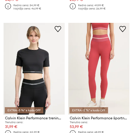
Redna cena:
54,99 €
Redna cena:
49,99 €
Najnižja cena:
46,99 €
Najnižja cena:
26,99 €
EXTRA -5 %* s kodo OFF
EXTRA -5 %* s kodo OFF
Calvin Klein Performance trening kratka majica ženska
Calvin Klein Performance športne pajkice ženske
Trenutna cena:
Trenutna cena:
31,99 €
53,99 €
Redna cena:
40,99 €
Redna cena:
68,99 €