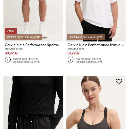
-21%
EXTRA -5 %* s kodo OFF
EXTRA -5 %* s kodo OFF
Calvin Klein Performance športne kratke hlače moške
Calvin Klein Performance kratka majica moška z bombažem
Trenutna cena:
Trenutna cena:
43,99 €
31,99 €
Redna cena:
64,99 €
Redna cena:
40,99 €
Najnižja cena:
55,99 €
Najnižja cena:
32,99 €