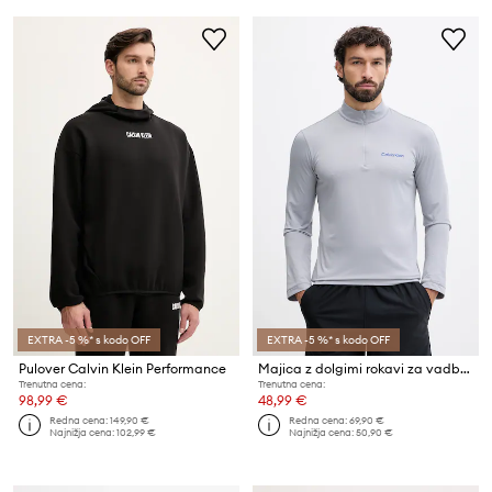
EXTRA -5 %* s kodo OFF
EXTRA -5 %* s kodo OFF
Pulover Calvin Klein Performance
Majica z dolgimi rokavi za vadbo Calvin Klein Performance
Trenutna cena:
Trenutna cena:
98,99 €
48,99 €
Redna cena:
149,90 €
Redna cena:
69,90 €
Najnižja cena:
102,99 €
Najnižja cena:
50,90 €