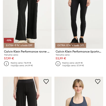
-10%
EXTRA -5 %* s kodo OFF
EXTRA -5 %* s kodo OFF
Calvin Klein Performance ravne hlače ženske
Calvin Klein Performance športne pajkice ženske
Trenutna cena:
Trenutna cena:
57,99 €
53,99 €
Redna cena:
78,99 €
Redna cena:
68,99 €
Najnižja cena:
64,99 €
Najnižja cena:
57,99 €