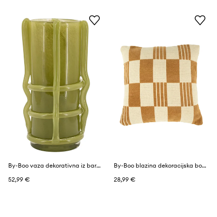
By-Boo vaza dekorativna iz barvanega stekla 14 x 14 x 25 cm
By-Boo blazina dekoracijska bombažna 45 x 45 cm
52,99 €
28,99 €