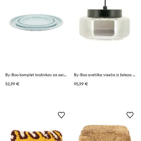
By-Boo komplet krožnikov za serviranje iz železa
By-Boo svetilka viseča iz železa 22 x 22 x 165 cm
52,99 €
95,99 €