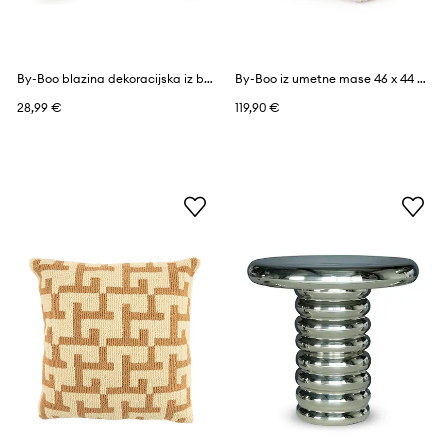
By-Boo blazina dekoracijska iz bombaža 45 x 45 cm
By-Boo iz umetne mase 46 x 44 x 41 cm
28,99 €
119,90 €