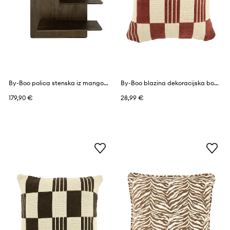
By-Boo polica stenska iz mangovega lesa 60 x 23 x 90 cm
By-Boo blazina dekoracijska bombažna 45 x 45 cm
179,90 €
28,99 €