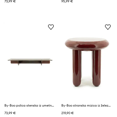
73,99 €
95,99 €
By-Boo polica stenska iz umetne mase 60 x 20 x 7,6 cm
By-Boo stranska mizica iz železa 43 x 43 x 45 cm
73,99 €
219,90 €