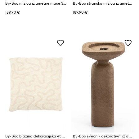
By-Boo mizica iz umetne mase 38 x 38 x 38 cm
By-Boo stranska mizica iz umetne mase 38 x 38 x 38 cm
189,90 €
189,90 €
By-Boo blazina dekoracijska 45 x 45 x 12 cm
By-Boo svečnik dekorativni iz aluminija 10 x 18 cm