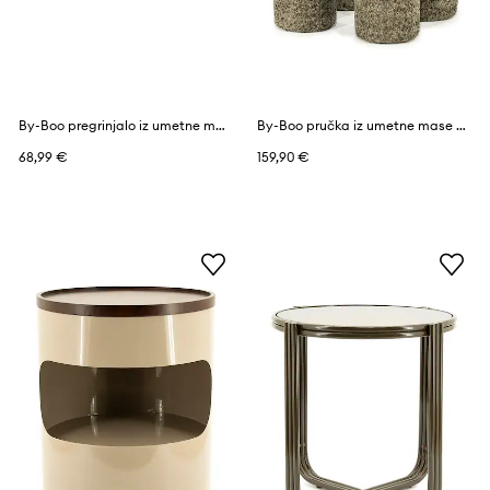
By-Boo pregrinjalo iz umetne mase 170 x 130 cm
By-Boo pručka iz umetne mase 42,5 x 42,5 x 47 cm
68,99 €
159,90 €