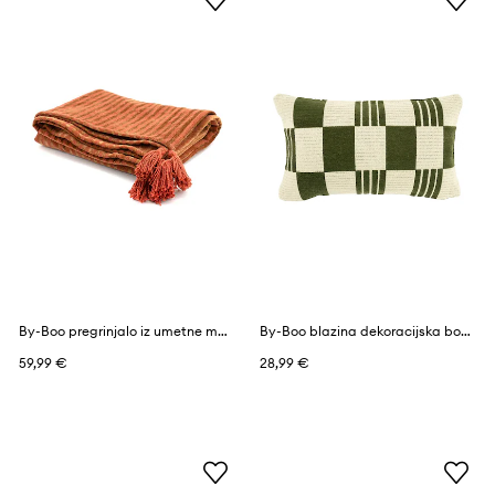
By-Boo pregrinjalo iz umetne mase 40 x 60 cm
By-Boo blazina dekoracijska bombažna 35 x 55 cm
59,99 €
28,99 €