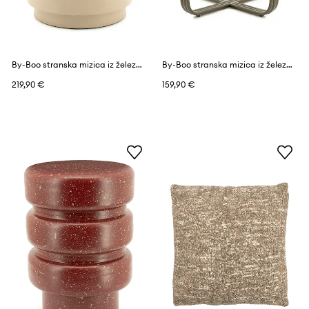
By-Boo stranska mizica iz železa 37 x 37 x 45 cm
By-Boo stranska mizica iz železa 42,5 x 42,5 x 42,5 cm
219,90 €
159,90 €