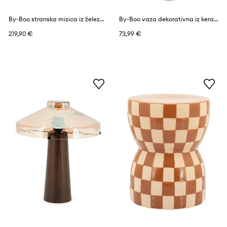
By-Boo stranska mizica iz železa 43 x 43 x 45 cm
By-Boo vaza dekorativna iz keramike 20 x 20 x 37,5 cm
219,90 €
73,99 €