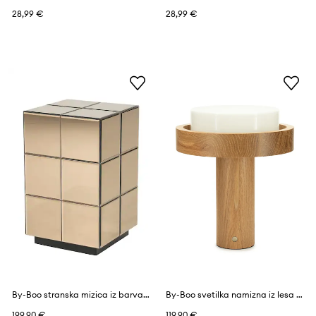
28,99 €
28,99 €
By-Boo stranska mizica iz barvanega stekla 30 x 30 x 48 cm
By-Boo svetilka namizna iz lesa 24 x 24 x 28 cm
199,90 €
119,90 €