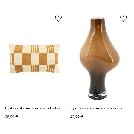
By-Boo blazina dekoracijska bombažna 35 x 55 cm
By-Boo vaza dekorativna iz barvanega stekla 19 x 18 x 38,5 cm
28,99 €
42,99 €