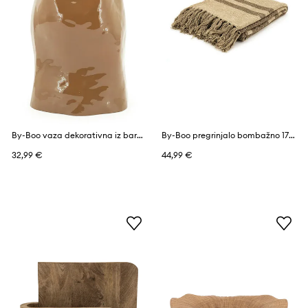
By-Boo vaza dekorativna iz barvanega stekla 18 x 18 x 30 cm
By-Boo pregrinjalo bombažno 170 x 130 cm
32,99 €
44,99 €