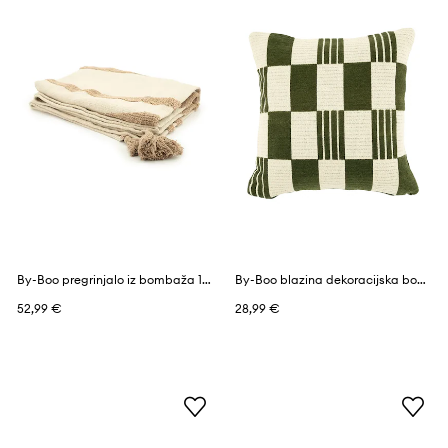
By-Boo pregrinjalo iz bombaža 170 x 130 cm
By-Boo blazina dekoracijska bombažna 45 x 45 cm
52,99 €
28,99 €