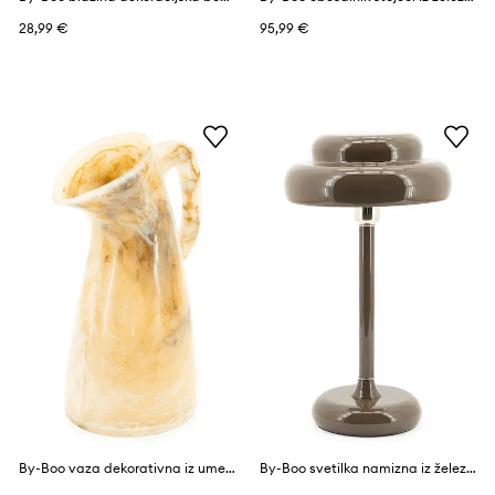
28,99 €
95,99 €
By-Boo vaza dekorativna iz umetne mase 20 x 13 x 29 cm
By-Boo svetilka namizna iz železa 28 x 28 x 47,5 cm