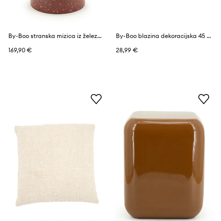
By-Boo stranska mizica iz železa 30 x 30 x 43 cm
By-Boo blazina dekoracijska 45 x 45 cm
169,90 €
28,99 €