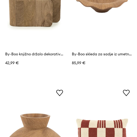
By-Boo knjižno držalo dekorativno iz mangovega lesa 29 x 8 x 25 cm
By-Boo skleda za sadje iz umetne mase 45,5 x 45 x 13 cm
42,99 €
85,99 €