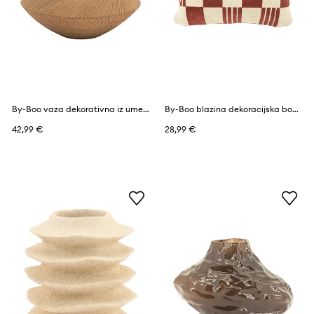
By-Boo vaza dekorativna iz umetne mase 26 x 26 x 18,5 cm
By-Boo blazina dekoracijska bombažna 35 x 55 cm
42,99 €
28,99 €