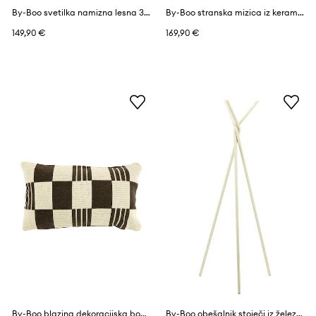
By-Boo svetilka namizna lesna 30 x 30 x 34,5 cm
By-Boo stranska mizica iz keramike 33 x 33 x 42,5 cm
149,90 €
169,90 €
By-Boo blazina dekoracijska bombažna 35 x 55 cm
By-Boo obešalnik stoječi iz železa 70 x 33,5 x 160 cm