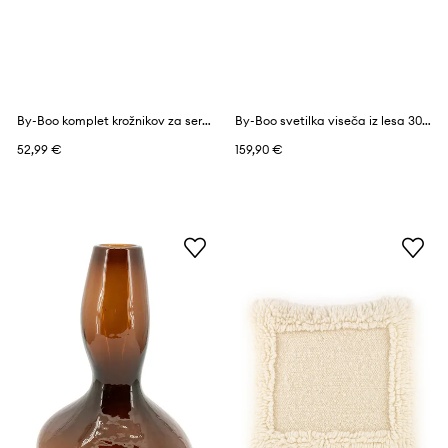
By-Boo komplet krožnikov za serviranje iz železa
By-Boo svetilka viseča iz lesa 30 x 30 x 23 cm
52,99 €
159,90 €