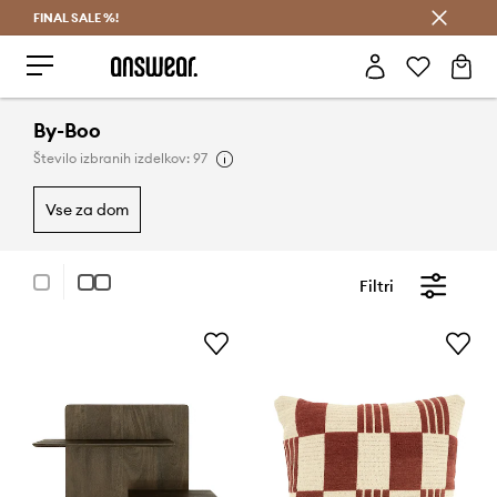
FINAL SALE %!
Prihrani z vpisom v Answear Club >
By-Boo
Število izbranih izdelkov: 97
vse za dom
Filtri