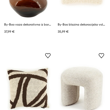
By-Boo vaza dekorativna iz barvanega stekla 13,5 x 13,5 x 33 cm
By-Boo blazina dekoracijska volnena 50 x 50 cm
37,99 €
35,99 €