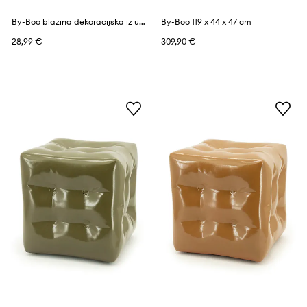
By-Boo blazina dekoracijska iz umetne mase 45 x 45 x 12 cm
By-Boo 119 x 44 x 47 cm
28,99 €
309,90 €