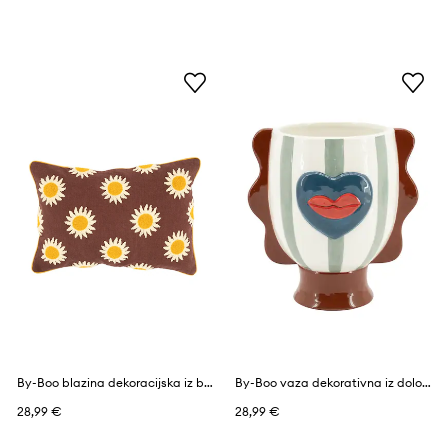
By-Boo blazina dekoracijska iz bombaža 40 x 60 cm
By-Boo vaza dekorativna iz dolomita 18,8 x 14,7 x 19,3 cm
28,99 €
28,99 €