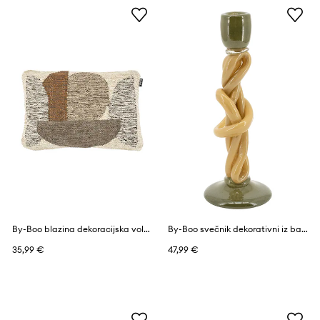
By-Boo blazina dekoracijska volnena 40 x 60 cm
By-Boo svečnik dekorativni iz barvanega stekla 11 x 11 x 30,5 cm
35,99 €
47,99 €