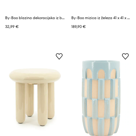
By-Boo blazina dekoracijska iz bombaža 50 x 50 cm
By-Boo mizica iz železa 41 x 41 x 43 cm
32,99 €
189,90 €