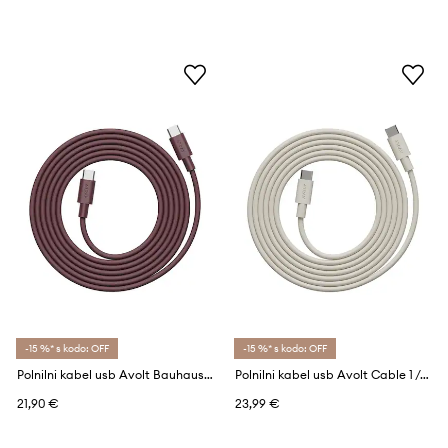
-15 %* s kodo: OFF
-15 %* s kodo: OFF
Polnilni kabel usb Avolt Bauhaus-Archiv USB-C to USB-C / 2m
Polnilni kabel usb Avolt Cable 1 / USB-C to USB-C / 2 m
21,90 €
23,99 €