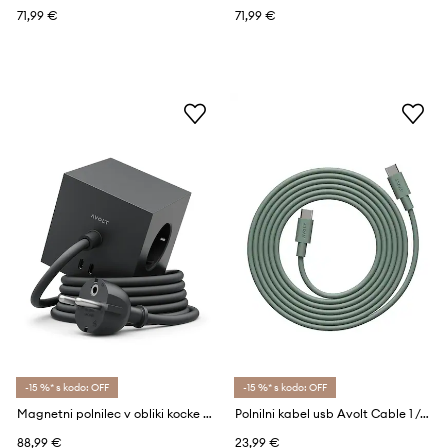
71,99 €
71,99 €
-15 %* s kodo: OFF
-15 %* s kodo: OFF
Magnetni polnilec v obliki kocke Avolt Square 1, 3 m Stockholm Black
Polnilni kabel usb Avolt Cable 1 / USB-C to USB-C / 2 m
88,99 €
23,99 €