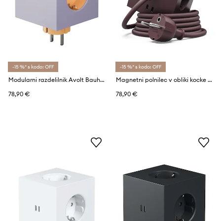
-15 %* s kodo: OFF
-15 %* s kodo: OFF
Modularni razdelilnik Avolt Bauhaus-Archiv USB-C (30W)
Magnetni polnilec v obliki kocke Avolt Bauhaus-Archiv USB-C (30W) / 1.8m
78,90 €
78,90 €