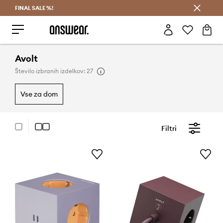
FINAL SALE %!
Prihrani z vpisom v Answear Club >
Avolt
Število izbranih izdelkov: 27
vse za dom
Filtri