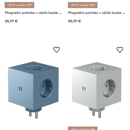
-15 %* s kodo: OFF
-15 %* s kodo: OFF
Magnetni polnilec v obliki kocke Avolt Square 1, 3 m Opal White
Magnetni polnilec v obliki kocke Avolt Square 1, 3 m Oak Green
88,99 €
88,99 €
-15 %* s kodo: OFF