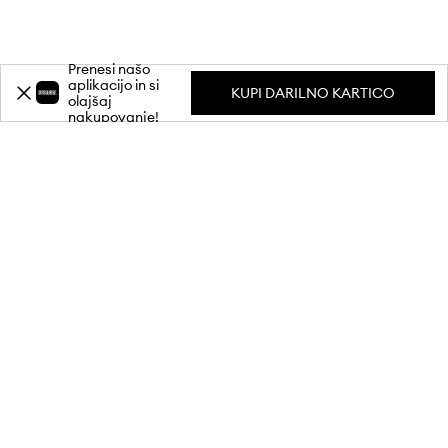
Prenesi našo
aplikacijo in si
KUPI DARILNO KARTICO
olajšaj
nakupovanje!
Prijavi se na naše e-novice in prejmi
-20 %
popust** pri prvem nakupu.
Pridruži se naši skupnosti in prejemaj informacije o najnovejših
promocijah in izdelkih.