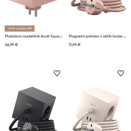
-15 %* s kodo: OFF
Modularni razdelilnik Avolt Square 2, USB-C
Magnetni polnilec v obliki kocke Avolt 2 x USB, 1,8 m
66,99 €
71,99 €