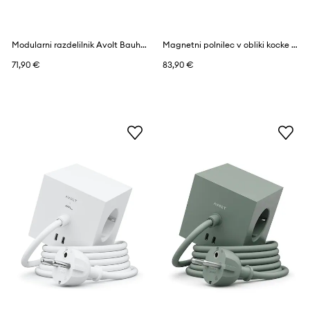
Modularni razdelilnik Avolt Bauhaus-Archiv USB-C (30W)
Magnetni polnilec v obliki kocke Avolt Bauhaus-Archiv USB-C (30W) / 1.8 m
71,90 €
83,90 €