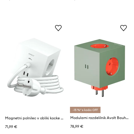
-15 %* s kodo: OFF
Modularni razdelilnik Avolt Bauhaus-Archiv USB-C (30W)
Magnetni polnilec v obliki kocke Avolt Square 1, 2 x USB, 1,8 m
78,99 €
71,99 €