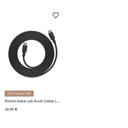
-15 %* s kodo: OFF
Polnilni kabel usb Avolt Cable 1, / USB-C to USB-C / 2 m
32,99 €