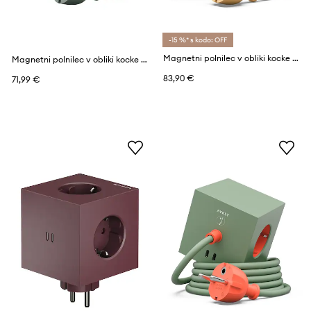
-15 %* s kodo: OFF
Magnetni polnilec v obliki kocke Avolt Bauhaus-Archiv USB-C (30W) / 1.8m
Magnetni polnilec v obliki kocke Avolt Square 1, 2 x USB, 1,8 m
83,90 €
71,99 €