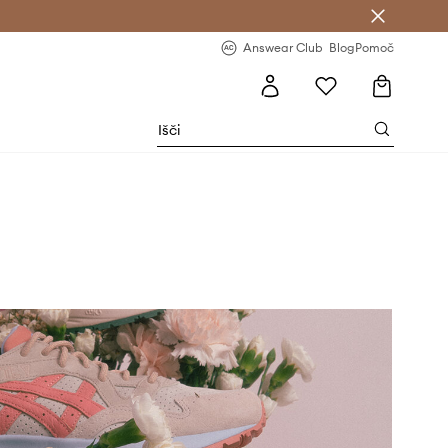
-20 % na prvo naročilo >
Premium Fashion Benefits >
Answear Club
Blog
Pomoč