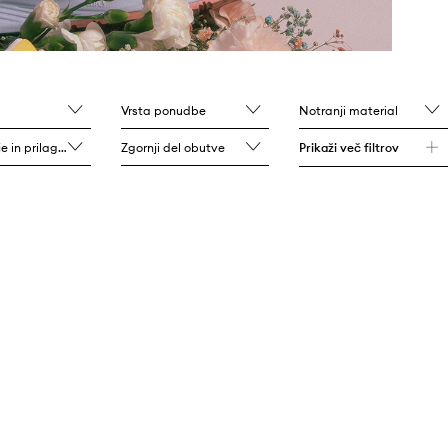
Vrsta ponudbe
Notranji material
n prilagajanje
Zgornji del obutve
Prikaži več filtrov