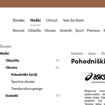
Brezplačna dostava in vračila (v vrednosti 80 € in več) >
Ženske
Moški
Otroci
Vse Za Dom
Novosti
Oblačila
Obutev
Dodatki
Šport
Premium
Ženske
Moški
Oblačila
Answear
Asics
Mo
Pohodniški
Obutev
Oblačila
Hlače in pajkice
Dodatki
Obutev
Jakne
Pohodniški čevlji
Hlače
Kratke hlače
Športna obutev
Kape in klobuki
Jakne
Pohodniški čevlji
Majice in topi
Trendovske superge
Rokavice
Majice in polo majice
Športna obutev
Nogavice
Športna oprema
Kratke hlače
Trendovske superge
Blagovna zn
ustanovljena 
Dodatki
Spodnje perilo
Nogavice
mestu Kobe. Nje
začetnih črk 
Športne jopice
Športne jopice
Kape in klobuki
"Anima Sana I