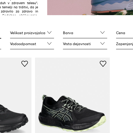
duh v zdravem telesu".
 temelji na trditvi, da je
 zdravilo za zdravo in
e. Sodobno oblikovanje,
t in uporabna vrednost
vimi tehnologijami
Velikost proizvajalca
Barva
Cena
Vodoodpornost
Vrsta dejavnosti
Zapenjanje i