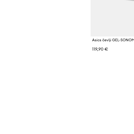
Asics čevlji GEL-SONO
119,90 €