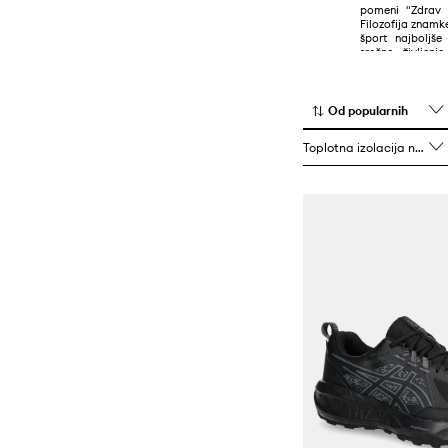
pomeni "Zdrav 
Rokavice
Filozofija znamke
šport najboljše
Športna oprema
srečno življenj
izjemna kakovos
skupaj z no
zagotavljajo.
Od popularnih
Toplotna izolacija notranjosti