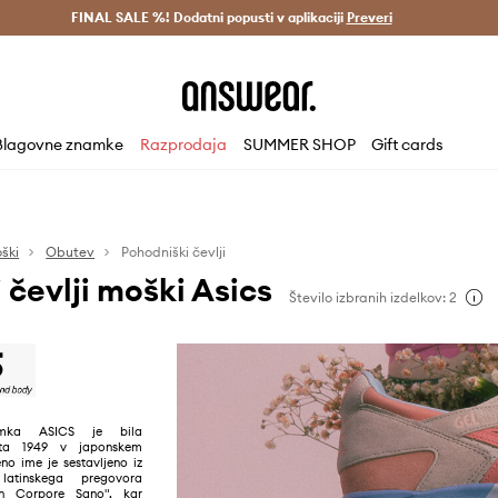
Dostava v 3 dneh >
FINAL SALE %! Dodatni popusti v aplikaciji
Prihrani z vpisom v Answear Club >
Preveri
Blagovne znamke
Razprodaja
SUMMER SHOP
Gift cards
ški
Obutev
Pohodniški čevlji
 čevlji moški Asics
Število izbranih izdelkov: 2
amka ASICS je bila
leta 1949 v japonskem
no ime je sestavljeno iz
latinskega pregovora
n Corpore Sano", kar