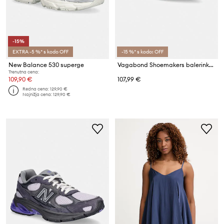
-15%
EXTRA -5 %* s kodo OFF
-15 %* s kodo: OFF
New Balance 530 superge
Vagabond Shoemakers balerinke semišaste HERMINE
Trenutna cena:
109,90 €
107,99 €
Redna cena:
129,90 €
Najnižja cena:
129,90 €