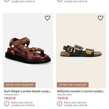
Najnižja cena:
269,90 €
Najnižja cena:
129,90 €
EXTRA -5 %* s kodo OFF
EXTRA -5 %* s kodo OFF
Kurt Geiger London ženski usnjeni sandali Orson Sandal
AllSaints sandali z ravnim podplatom ženski usnjeni Staffa Sandal
Trenutna cena:
Trenutna cena:
139,90 €
119,90 €
Redna cena:
219,90 €
Redna cena:
188,90 €
Najnižja cena:
149,90 €
Najnižja cena:
129,90 €