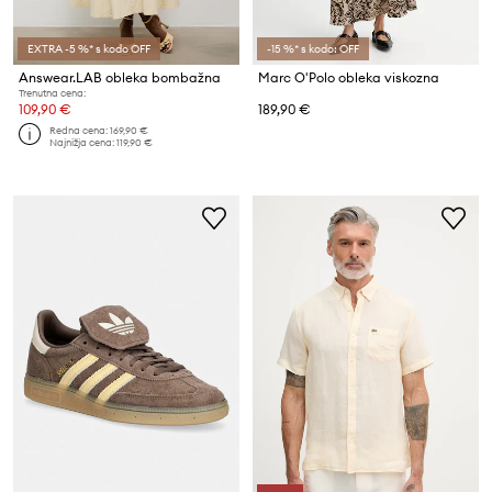
EXTRA -5 %* s kodo OFF
-15 %* s kodo: OFF
Answear.LAB obleka bombažna
Marc O'Polo obleka viskozna
Trenutna cena:
109,90 €
189,90 €
Redna cena:
169,90 €
Najnižja cena:
119,90 €