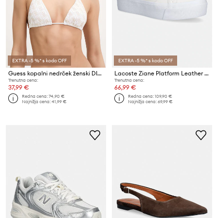
EXTRA -5 %* s kodo OFF
EXTRA -5 %* s kodo OFF
Guess kopalni nedrček ženski DIANE
Lacoste Ziane Platform Leather Sneakers superge ženske
Trenutna cena:
Trenutna cena:
37,99 €
66,99 €
Redna cena:
74,90 €
Redna cena:
109,90 €
Najnižja cena:
41,99 €
Najnižja cena:
69,99 €