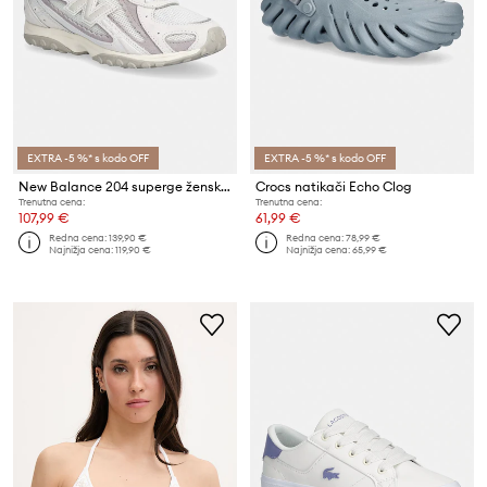
EXTRA -5 %* s kodo OFF
EXTRA -5 %* s kodo OFF
New Balance 204 superge ženske
Crocs natikači Echo Clog
Trenutna cena:
Trenutna cena:
107,99 €
61,99 €
Redna cena:
139,90 €
Redna cena:
78,99 €
Najnižja cena:
119,90 €
Najnižja cena:
65,99 €