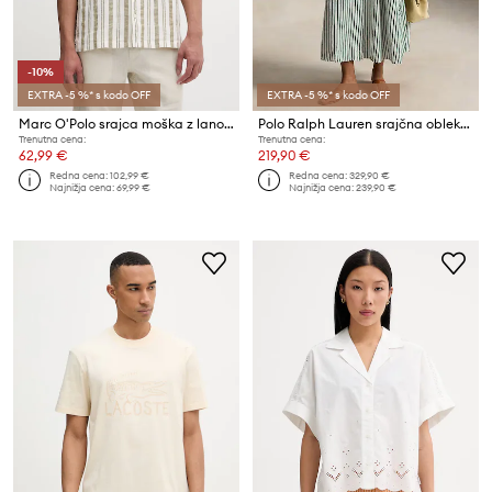
-10%
EXTRA -5 %* s kodo OFF
EXTRA -5 %* s kodo OFF
Marc O'Polo srajca moška z lanom
Polo Ralph Lauren srajčna obleka z lanom
Trenutna cena:
Trenutna cena:
62,99 €
219,90 €
Redna cena:
102,99 €
Redna cena:
329,90 €
Najnižja cena:
69,99 €
Najnižja cena:
239,90 €