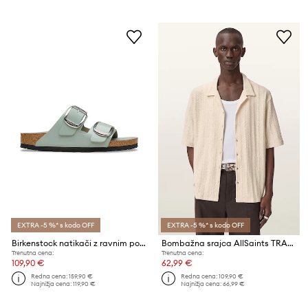
EXTRA -5 %* s kodo OFF
EXTRA -5 %* s kodo OFF
Birkenstock natikači z ravnim podplatom ženski usnjeni Arizona Big Buckle
Bombažna srajca AllSaints TRACE
Trenutna cena:
Trenutna cena:
109,90 €
62,99 €
Redna cena:
159,90 €
Redna cena:
109,90 €
Najnižja cena:
119,90 €
Najnižja cena:
66,99 €