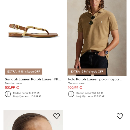
EXTRA -5 %* s kodo OFF
EXTRA -5 %* s kodo OFF
Sandali Lauren Ralph Lauren Ntcl Everley
Polo Ralph Lauren polo majica moška bombažna
Trenutna cena:
Trenutna cena:
100,99 €
100,99 €
Redna cena:
149,90 €
Redna cena:
134,90 €
Najnižja cena:
105,99 €
Najnižja cena:
107,90 €