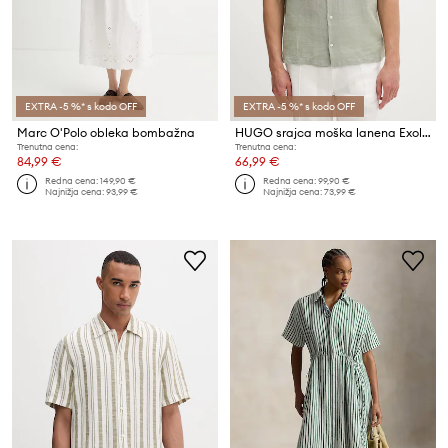
EXTRA -5 %* s kodo OFF
EXTRA -5 %* s kodo OFF
Marc O'Polo obleka bombažna
HUGO srajca moška lanena Exolino
Trenutna cena:
Trenutna cena:
84,99 €
66,99 €
Redna cena:
149,90 €
Redna cena:
99,90 €
Najnižja cena:
93,99 €
Najnižja cena:
73,99 €