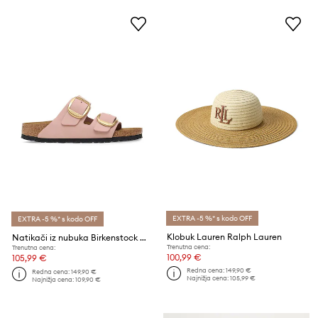
EXTRA -5 %* s kodo OFF
EXTRA -5 %* s kodo OFF
Klobuk Lauren Ralph Lauren
Natikači iz nubuka Birkenstock Arizona Big Buckle
Trenutna cena:
Trenutna cena:
100,99 €
105,99 €
Redna cena:
149,90 €
Redna cena:
149,90 €
Najnižja cena:
105,99 €
Najnižja cena:
109,90 €