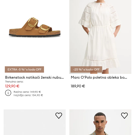
EXTRA -5 %* s kodo OFF
-25 %* s kodo: OFF
Birkenstock natikači ženski nubukovani Arizona Big Buckle Nubuck Leather
Marc O'Polo poletna obleka bombažna
Trenutna cena:
129,90 €
189,90 €
Redna cena:
149,90 €
Najnižja cena:
134,90 €