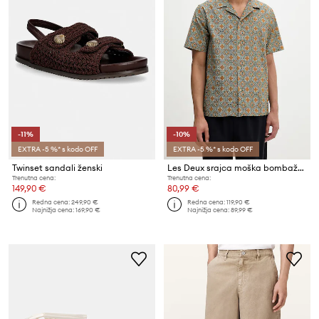
-11%
-10%
EXTRA -5 %* s kodo OFF
EXTRA -5 %* s kodo OFF
Twinset sandali ženski
Les Deux srajca moška bombažna Lukas
Trenutna cena:
Trenutna cena:
149,90 €
80,99 €
Redna cena:
249,90 €
Redna cena:
119,90 €
Najnižja cena:
169,90 €
Najnižja cena:
89,99 €