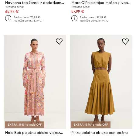
Haveone top ženski z dodatkom svile
Marc O'Polo srajca moška z lyocellom
Trenutna cena:
Trenutna cena:
65,99 €
57,99 €
Redna cena:
78,99 €
Redna cena:
92,99 €
Najnižja cena:
78,99 €
Najnižja cena:
64,99 €
EXTRA -5 %* s kodo OFF
EXTRA -5 %* s kodo OFF
Hale Bob poletna obleka viskozna Nicandra
Pinko poletna obleka bombažna