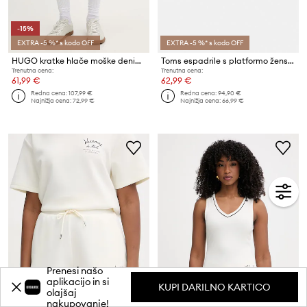
-15%
EXTRA -5 %* s kodo OFF
EXTRA -5 %* s kodo OFF
HUGO kratke hlače moške denim 838/S
Toms espadrile s platformo ženske VALENCIA
Trenutna cena:
Trenutna cena:
61,99 €
62,99 €
Redna cena:
107,99 €
Redna cena:
94,90 €
Najnižja cena:
72,99 €
Najnižja cena:
66,99 €
Prenesi našo
aplikacijo in si
KUPI DARILNO KARTICO
olajšaj
nakupovanje!