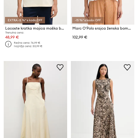
EXTRA -5 %* s kodo OFF
-15 %* s kodo: OFF
Lacoste kratka majica moška bombažna
Marc O'Polo srajca ženska bombažna
Trenutna cena:
48,99 €
102,99 €
Redna cena:
76,99 €
Najnižja cena:
53,99 €