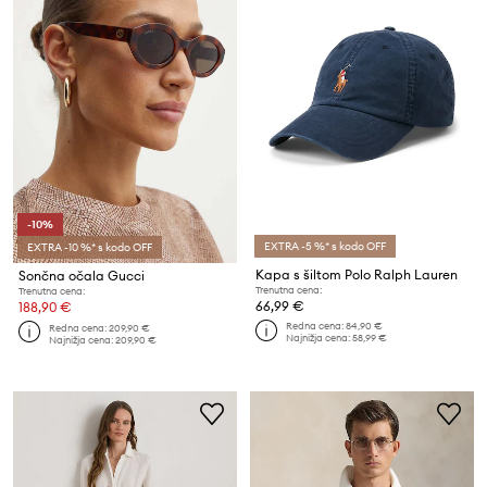
-10%
EXTRA -5 %* s kodo OFF
EXTRA -10 %* s kodo OFF
Kapa s šiltom Polo Ralph Lauren
Sončna očala Gucci
Trenutna cena:
Trenutna cena:
66,99 €
188,90 €
Redna cena:
84,90 €
Redna cena:
209,90 €
Najnižja cena:
58,99 €
Najnižja cena:
209,90 €