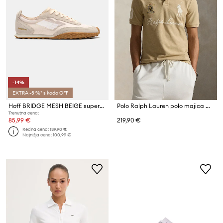
-14%
EXTRA -5 %* s kodo OFF
Hoff BRIDGE MESH BEIGE superge ženske
Polo Ralph Lauren polo majica moška bombažna
Trenutna cena:
85,99 €
219,90 €
Redna cena:
139,90 €
Najnižja cena:
100,99 €