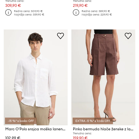
Trenutna cena:
Trenutna cena:
309,90 €
219,90 €
Redna cena:
509,90 €
Redna cena:
389,90 €
Najnižja cena:
339,90 €
Najnižja cena:
229,90 €
-15 %* s kodo: OFF
EXTRA -5 %* s kodo OFF
Marc O'Polo srajca moška lanena
Pinko bermuda hlače ženske z lanom
Trenutna cena:
102,99 €
159,90 €