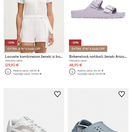
-13%
-10%
EXTRA -5 %* s kodo OFF
EXTRA -5 %* s kodo OFF
Lacoste kombinezon ženski iz bombaža z elastanom
Birkenstock natikači ženski Arizona Essentials EVA
Trenutna cena:
Trenutna cena:
129,90 €
48,90 €
Redna cena:
169,90 €
Redna cena:
54,90 €
Najnižja cena:
149,90 €
Najnižja cena:
54,90 €