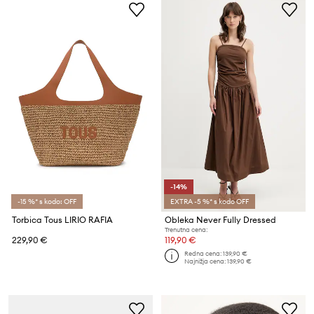
-14%
-15 %* s kodo: OFF
EXTRA -5 %* s kodo OFF
Torbica Tous LIRIO RAFIA
Obleka Never Fully Dressed
Trenutna cena:
229,90 €
119,90 €
Redna cena:
139,90 €
Najnižja cena:
139,90 €