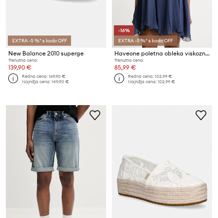
-16%
EXTRA -5 %* s kodo OFF
EXTRA -5 %* s kodo OFF
New Balance 2010 superge
Haveone poletna obleka viskozna
Trenutna cena:
Trenutna cena:
139,90 €
85,99 €
Redna cena:
169,90 €
Redna cena:
102,99 €
Najnižja cena:
149,90 €
Najnižja cena:
102,99 €