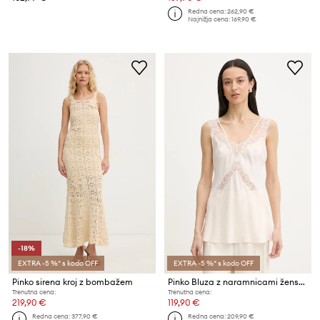
Redna cena:
262,90 €
Najnižja cena:
169,90 €
-18%
EXTRA -5 %* s kodo OFF
EXTRA -5 %* s kodo OFF
Pinko sirena kroj z bombažem
Pinko Bluza z naramnicami ženska viskozna
Trenutna cena:
Trenutna cena:
219,90 €
119,90 €
Redna cena:
377,90 €
Redna cena:
209,90 €