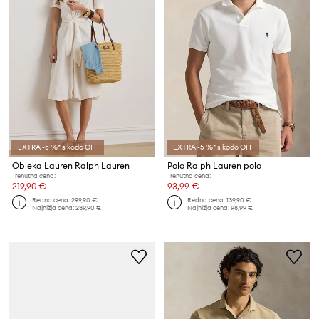
EXTRA -5 %* s kodo OFF
EXTRA -5 %* s kodo OFF
Obleka Lauren Ralph Lauren
Polo Ralph Lauren polo
Trenutna cena:
Trenutna cena:
219,90 €
93,99 €
Redna cena:
299,90 €
Redna cena:
139,90 €
Najnižja cena:
239,90 €
Najnižja cena:
98,99 €