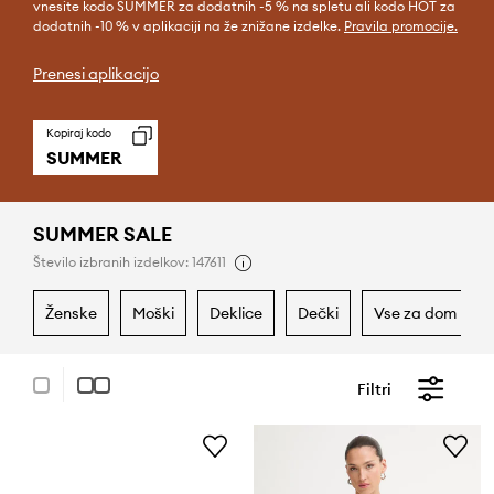
vnesite kodo SUMMER za dodatnih -5 % na spletu ali kodo HOT za
dodatnih -10 % v aplikaciji na že znižane izdelke.
Pravila promocije.
Prenesi aplikacijo
Kopiraj kodo
SUMMER
SUMMER SALE
Število izbranih izdelkov: 147611
ženske
moški
deklice
dečki
vse za dom
Filtri