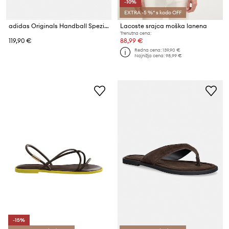
-10%
EXTRA -5 %* s kodo OFF
adidas Originals Handball Spezial superge ženske semišaste
Lacoste srajca moška lanena
Trenutna cena:
119,90 €
88,99 €
Redna cena:
139,90 €
Najnižja cena:
98,99 €
-15%