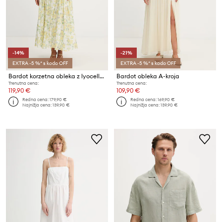
-14%
-21%
EXTRA -5 %* s kodo OFF
EXTRA -5 %* s kodo OFF
Bardot korzetna obleka z lyocellom
Bardot obleka A-kroja
Trenutna cena:
Trenutna cena:
119,90 €
109,90 €
Redna cena:
179,90 €
Redna cena:
169,90 €
Najnižja cena:
139,90 €
Najnižja cena:
139,90 €