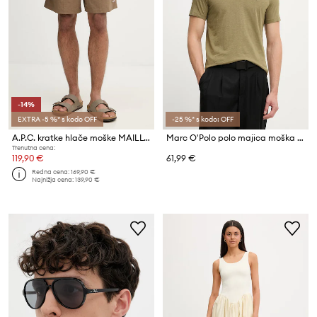
-14%
EXTRA -5 %* s kodo OFF
-25 %* s kodo: OFF
A.P.C. kratke hlače moške MAILLOT DE BAIN
Marc O'Polo polo majica moška bombažna
Trenutna cena:
119,90 €
61,99 €
Redna cena:
169,90 €
Najnižja cena:
139,90 €