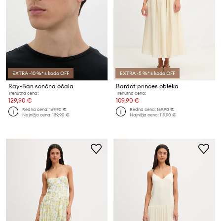
EXTRA -10 %* s kodo OFF
EXTRA -5 %* s kodo OFF
Ray-Ban sončna očala
Bardot princes obleka
Trenutna cena:
Trenutna cena:
129,90 €
109,90 €
Redna cena:
169,90 €
Redna cena:
169,90 €
Najnižja cena:
139,90 €
Najnižja cena:
119,90 €