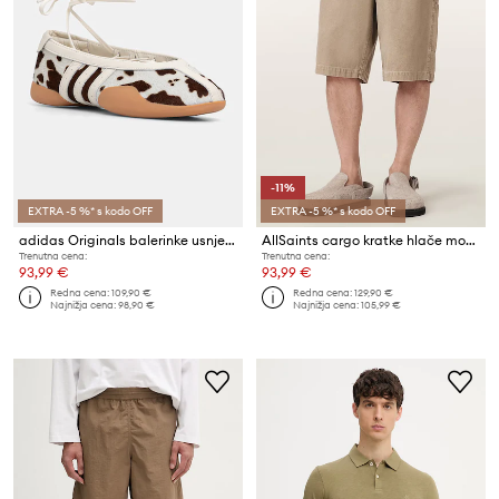
-11%
EXTRA -5 %* s kodo OFF
EXTRA -5 %* s kodo OFF
adidas Originals balerinke usnjene Taekwondo Mei
AllSaints cargo kratke hlače moške bombažne JACKSON
Trenutna cena:
Trenutna cena:
93,99 €
93,99 €
Redna cena:
109,90 €
Redna cena:
129,90 €
Najnižja cena:
98,90 €
Najnižja cena:
105,99 €