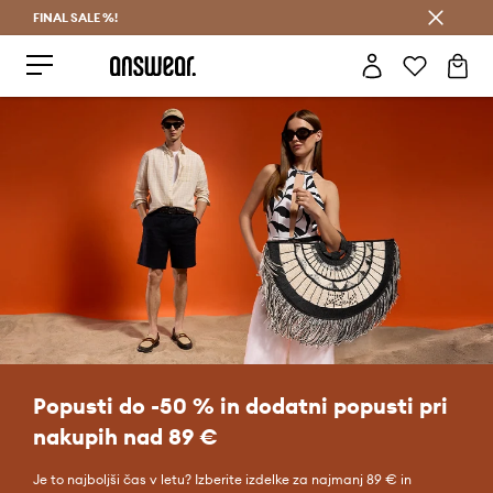
FINAL SALE %!
Prihrani z vpisom v Answear Club >
Popusti do -50 % in dodatni popusti pri
nakupih nad 89 €
Je to najboljši čas v letu? Izberite izdelke za najmanj 89 € in