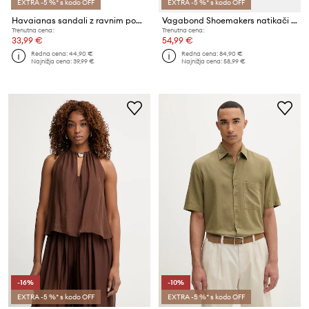
EXTRA -5 %* s kodo OFF
EXTRA -5 %* s kodo OFF
Havaianas sandali z ravnim podplatom ženski UNA MANGA
Vagabond Shoemakers natikači ženski semišasti ZAIDA
Trenutna cena:
Trenutna cena:
33,99 €
54,99 €
Redna cena:
44,90 €
Redna cena:
84,90 €
Najnižja cena:
39,99 €
Najnižja cena:
58,99 €
-16%
-10%
EXTRA -5 %* s kodo OFF
EXTRA -5 %* s kodo OFF